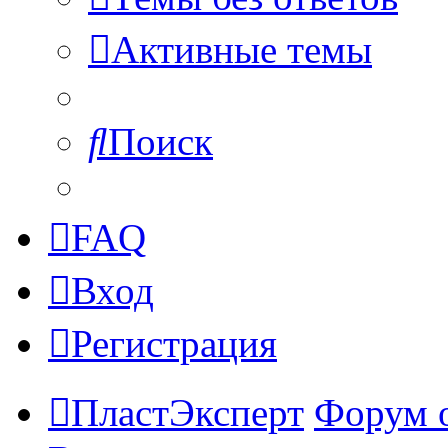
Активные темы
Поиск
FAQ
Вход
Регистрация
ПластЭксперт
Форум 