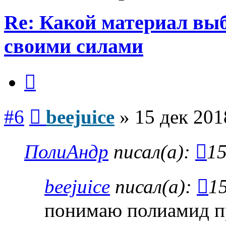
Re: Какой материал вы
своими силами
Цитата
Сообщение
#6
beejuice
»
15 дек 201
ПолиАндр
писал(а):
15
beejuice
писал(а):
15
понимаю полиамид п