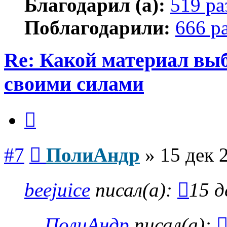
Благодарил (а):
519 ра
Поблагодарили:
666 р
Re: Какой материал вы
своими силами
Цитата
Сообщение
#7
ПолиАндр
»
15 дек 
beejuice
писал(а):
15 д
ПолиАндр
писал(а):