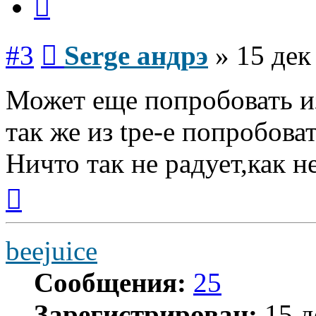
Сообщение
#3
Serge андрэ
»
15 дек
Может еще попробовать из 
так же из tpe-e попробова
Ничто так не радует,как н
Вернуться
к
началу
beejuice
Сообщения:
25
Зарегистрирован:
15 д