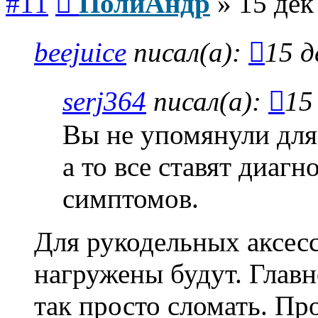
#11
ПолиАндр
»
15 дек
beejuice
писал(а):
15 д
serj364
писал(а):
15
Вы не упомянули для
а то все ставят диагн
симптомов.
Для рукодельных аксесс
нагружены будут. Главн
так просто сломать. Пр