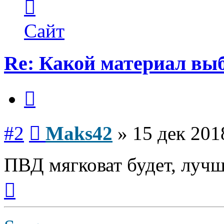
информация
пользователя
Maks42
Сайт
Re: Какой материал вы
Цитата
Сообщение
#2
Maks42
»
15 дек 201
ПВД мягковат будет, лучш
Вернуться
к
началу