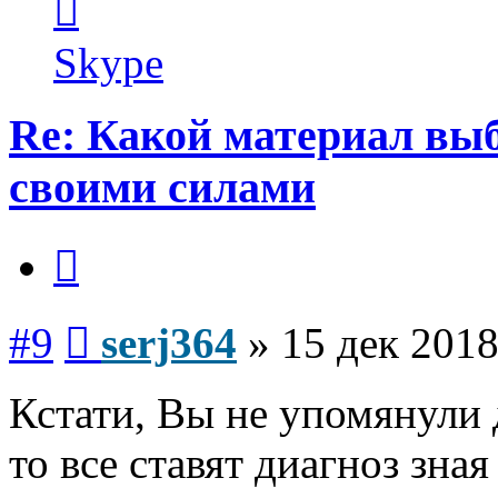
информация
пользователя
serj364
Skype
Re: Какой материал вы
своими силами
Цитата
Сообщение
#9
serj364
»
15 дек 2018
Кстати, Вы не упомянули 
то все ставят диагноз зна
Вернуться