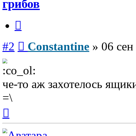
грибов
Цитата
Сообщение
#2
Constantine
»
06 сен
че-то аж захотелось ящик
=\
Вернуться
к
началу