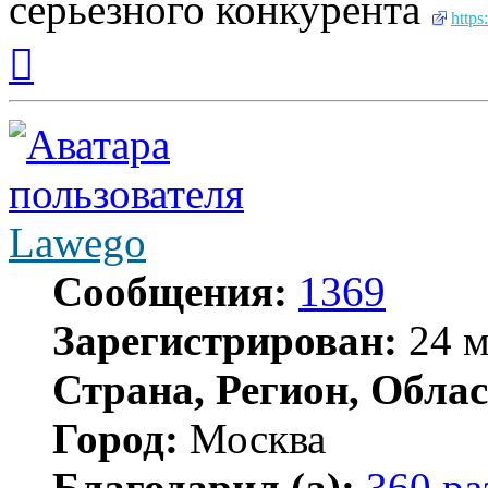
серьезного конкурента
https
Вернуться
к
началу
Lawego
Сообщения:
1369
Зарегистрирован:
24 м
Страна, Регион, Облас
Город:
Москва
Благодарил (а):
360 ра