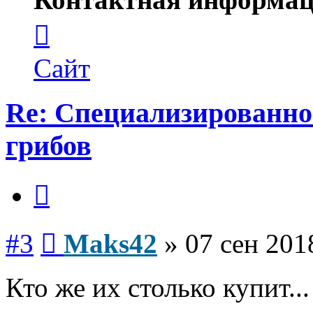
Контактная
информация
пользователя
Maks42
Сайт
Re: Специализированно
грибов
Цитата
Сообщение
#3
Maks42
»
07 сен 201
Кто же их столько купит..