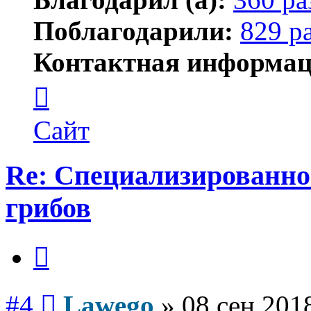
Поблагодарили:
829 р
Контактная информац
Контактная
информация
пользователя
Lawego
Сайт
Re: Специализированно
грибов
Цитата
Сообщение
#4
Lawego
»
08 сен 201