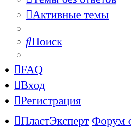
Активные темы
Поиск
FAQ
Вход
Регистрация
ПластЭксперт
Форум 