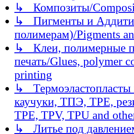
↳ Композиты/Сomposite
↳ Пигменты и Аддитив
полимерам)/Pigments an
↳ Клеи, полимерные по
печать/Glues, polymer co
printing
↳ Термоэластопласты и
каучуки, ТПЭ, TPE, рез
TPE, TPV, TPU and other
↳ Литье под давлением/