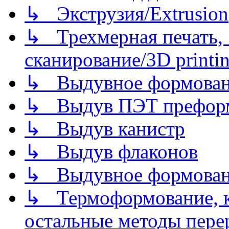
↳ Экструзия/Extrusion
↳ Трехмерная печать,
сканирование/3D printin
↳ Выдувное формован
↳ Выдув ПЭТ префор
↳ Выдув канистр
↳ Выдув флаконов
↳ Выдувное формован
↳ Термоформование, ка
остальные методы пере