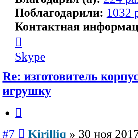
Поблагодарили:
1032 
Контактная информац
Контактная
информация
пользователя
Kirilliq
Skype
Re: изготовитель корпус
игрушку
Цитата
Сообщение
#7
Kirilliq
»
30 ноя 2017