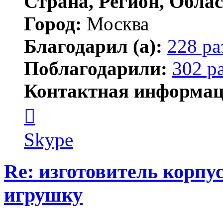
Страна, Регион, Облас
Город:
Москва
Благодарил (а):
228 ра
Поблагодарили:
302 р
Контактная информац
Контактная
информация
пользователя
serj364
Skype
Re: изготовитель корпус
игрушку
Цитата