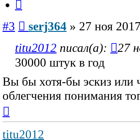
Сообщение
#3
serj364
»
27 ноя 2017
titu2012
писал(а):
27 н
30000 штук в год
Вы бы хотя-бы эскиз или
облегчения понимания тог
Вернуться
к
началу
titu2012