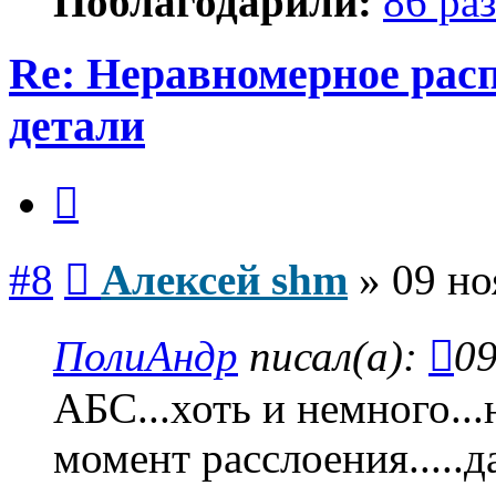
Поблагодарили:
86 раз
Re: Неравномерное расп
детали
Цитата
Сообщение
#8
Алексей shm
»
09 но
ПолиАндр
писал(а):
09
АБС...хоть и немного..
момент расслоения.....да