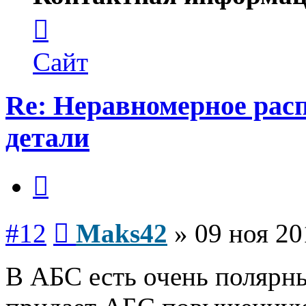
Контактная
информация
пользователя
Maks42
Сайт
Re: Неравномерное расп
детали
Цитата
Сообщение
#12
Maks42
»
09 ноя 20
В АБС есть очень полярн