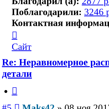
Благодарил (а):
2877 р
Поблагодарили:
3246 
Контактная информац
Контактная
информация
пользователя
Maks42
Сайт
Re: Неравномерное расп
детали
Цитата
Сообщение
#5
Maks42
»
08 ноя 201