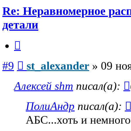
Re: Неравномерное расп
детали
Цитата
Сообщение
#9
st_alexander
»
09 ноя
Алексей shm
писал(а):
ПолиАндр
писал(а):
АБС...хоть и немного