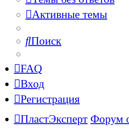
Активные темы
Поиск
FAQ
Вход
Регистрация
ПластЭксперт
Форум 