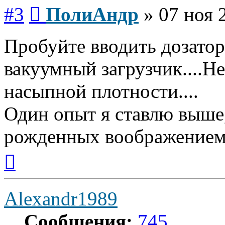
Сообщение
#3
ПолиАндр
»
07 ноя 
Пробуйте вводить дозаторо
вакуумный загрузчик....Не
насыпной плотности....
Один опыт я ставлю выше
рожденных воображением
Вернуться
к
началу
Alexandr1989
Сообщения:
745