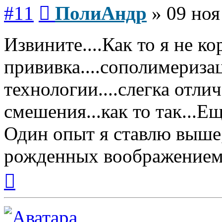
Сообщение
#11
ПолиАндр
»
09 ноя
Извините....Как то я не ко
прививка....сополимериза
технологии....слегка отли
смешения...как то так...Е
Один опыт я ставлю выше
рожденных воображением
Вернуться
к
началу