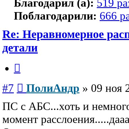
Благодарил (а):
519 ра
Поблагодарили:
666 р
Re: Неравномерное расп
детали
Цитата
Сообщение
#7
ПолиАндр
»
09 ноя 
ПС с АБС...хоть и немного
момент расслоения.....даааа