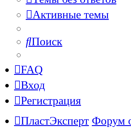
Активные темы
Поиск
FAQ
Вход
Регистрация
ПластЭксперт
Форум 