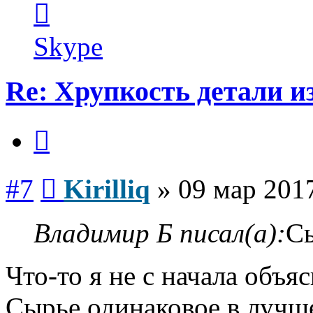
информация
пользователя
Kirilliq
Skype
Re: Хрупкость детали и
Цитата
Сообщение
#7
Kirilliq
»
09 мар 2017
Владимир Б писал(а):
Сы
Что-то я не с начала объяс
Сырье одинаковое в лучше