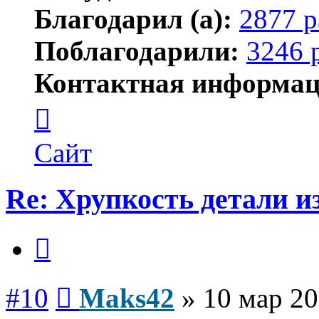
Благодарил (а):
2877 р
Поблагодарили:
3246 
Контактная информац
Контактная
информация
пользователя
Maks42
Сайт
Re: Хрупкость детали и
Цитата
Сообщение
#10
Maks42
»
10 мар 20