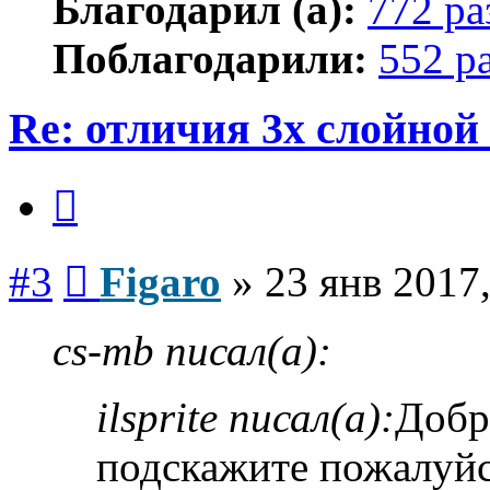
Благодарил (а):
772 ра
Поблагодарили:
552 р
Re: отличия 3х слойной
Цитата
Сообщение
#3
Figaro
»
23 янв 2017,
cs-mb писал(а):
ilsprite писал(а):
Добр
подскажите пожалуйс