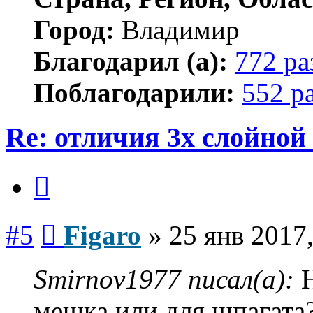
Город:
Владимир
Благодарил (а):
772 ра
Поблагодарили:
552 р
Re: отличия 3х слойной
Цитата
Сообщение
#5
Figaro
»
25 янв 2017,
Smirnov1977 писал(а):
Н
мешка или для шпагата