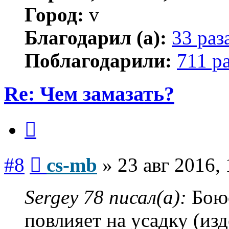
Город:
v
Благодарил (а):
33 раз
Поблагодарили:
711 р
Re: Чем замазать?
Цитата
Сообщение
#8
cs-mb
»
23 авг 2016,
Sergey 78 писал(а):
Боюс
повлияет на усадку (из