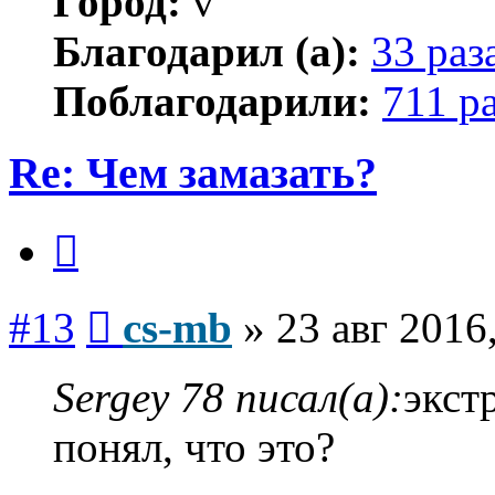
Город:
v
Благодарил (а):
33 раз
Поблагодарили:
711 р
Re: Чем замазать?
Цитата
Сообщение
#13
cs-mb
»
23 авг 2016
Sergey 78 писал(а):
экст
понял, что это?