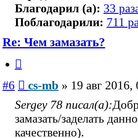
Благодарил (а):
33 раз
Поблагодарили:
711 р
Re: Чем замазать?
Цитата
Сообщение
#6
cs-mb
»
19 авг 2016,
Sergey 78 писал(а):
Добр
замазать/заделать данно
качественно).