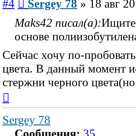
#4
Sergey 78
»
18 авг 20
Maks42 писал(а):
Ищите 
основе полиизобутилена
Сейчас хочу по-пробоват
цвета. В данный момент и
стержни черного цвета(но 
Вернуться
к
началу
Sergey 78
Сообщения:
35