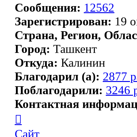
Сообщения:
12562
Зарегистрирован:
19 о
Страна, Регион, Облас
Город:
Ташкент
Откуда:
Калинин
Благодарил (а):
2877 р
Поблагодарили:
3246 
Контактная информац
Контактная
информация
пользователя
Maks42
Сайт