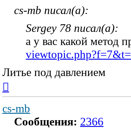
cs-mb писал(а):
Sergey 78 писал(а):
а у вас какой метод 
viewtopic.php?f=7&t
Литье под давлением
Вернуться
к
началу
cs-mb
Сообщения:
2366