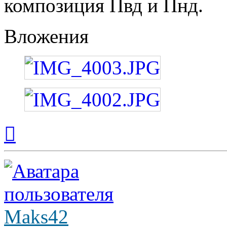
композиция Пвд и Пнд.
Вложения
Вернуться
к
началу
Maks42