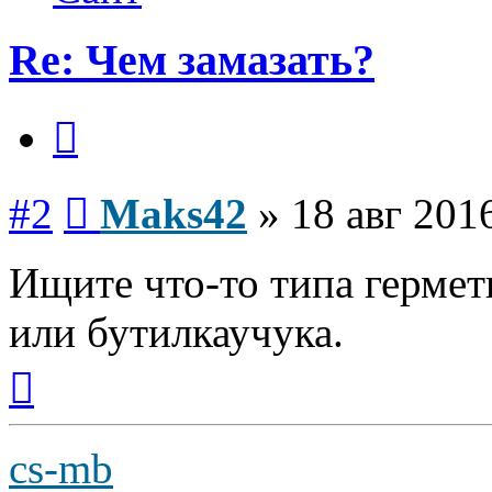
Re: Чем замазать?
Цитата
Сообщение
#2
Maks42
»
18 авг 201
Ищите что-то типа гермет
или бутилкаучука.
Вернуться
к
началу
cs-mb