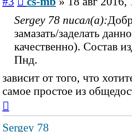
#3
cs-mb
»
18 авг 2016,
Sergey 78 писал(а):
Добр
замазать/заделать данно
качественно). Состав и
Пнд.
зависит от того, что хоти
самое простое из общедос
Вернуться
к
началу
Sergey 78