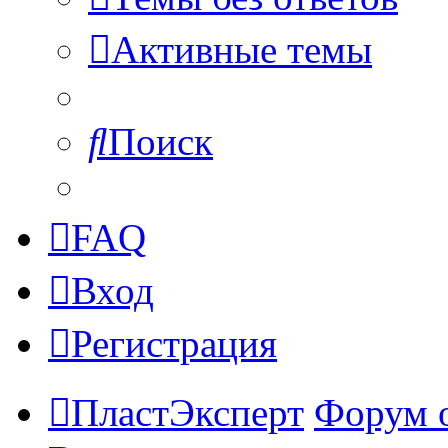
Активные темы
Поиск
FAQ
Вход
Регистрация
ПластЭксперт
Форум 