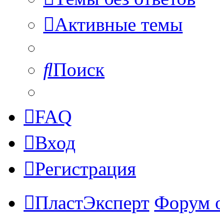
Активные темы
Поиск
FAQ
Вход
Регистрация
ПластЭксперт
Форум 