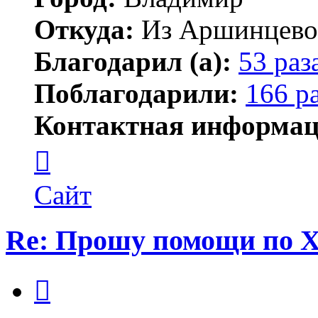
Откуда:
Из Аршинцево, 
Благодарил (а):
53 раз
Поблагодарили:
166 р
Контактная информац
Контактная
информация
пользователя
Бегемот
Сайт
Re: Прошу помощи по 
Цитата