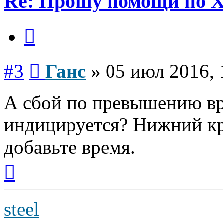
Re: Прошу помощи по 
Цитата
Сообщение
#3
Ганс
»
05 июл 2016, 
А сбой по превышению вр
индицируется? Нижний кр
добавьте время.
Вернуться
к
началу
steel