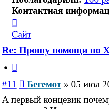
Контактная информац
Контактная
информация
пользователя
Бегемот
Сайт
Re: Прошу помощи по 
Цитата
Сообщение
#11
Бегемот
»
05 июл 2
А первый концевик почему