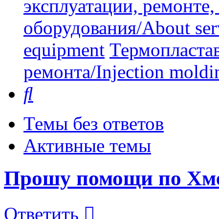
эксплуатации, ремонте
оборудования/About serv
equipment
Термопластав
ремонта/Injection moldin
Поиск
Темы без ответов
Активные темы
Прошу помощи по Хм
Ответить