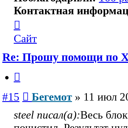
Контактная информац
Контактная
информация
пользователя
Бегемот
Сайт
Re: Прошу помощи по 
Цитата
Сообщение
#15
Бегемот
»
11 июл 2
steel писал(а):
Весь блок
почистил. Результат ну