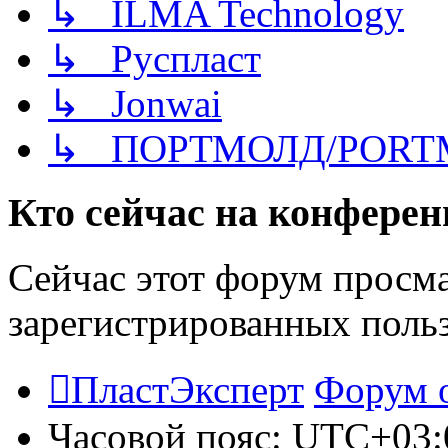
↳ ILMA Technology
↳ Руспласт
↳ Jonwai
↳ ПОРТМОЛД/PORT
Кто сейчас на конфере
Сейчас этот форум просма
зарегистрированных польз
ПластЭксперт
Форум 
Часовой пояс:
UTC+03: