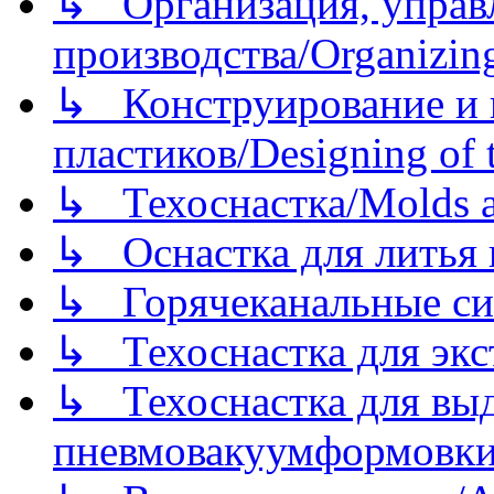
↳ Организация, управл
производства/Organizing
↳ Конструирование и п
пластиков/Designing of t
↳ Техоснастка/Molds a
↳ Оснастка для литья 
↳ Горячеканальные си
↳ Техоснастка для экс
↳ Техоснастка для вы
пневмовакуумформовк