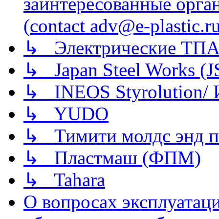
заинтересованные орга
(contact adv@e-plastic.r
↳ Электрические ТПА
↳ Japan Steel Works (
↳ INEOS Styrolution
↳ YUDO
↳ Тимити молдс энд п
↳ Пластмаш (ФПМ)
↳ Tahara
О вопросах эксплуатаци