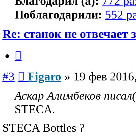
Благодарил (а):
772 ра
Поблагодарили:
552 р
Re: станок не отвечает
Цитата
Сообщение
#3
Figaro
»
19 фев 2016
Аскар Алимбеков писал(
STECA.
STECA Bottles ?