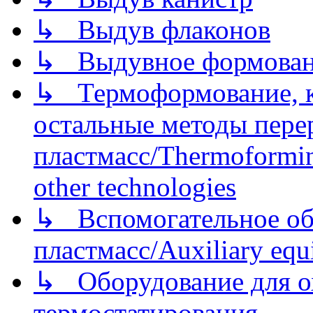
↳ Выдув флаконов
↳ Выдувное формован
↳ Термоформование, ка
остальные методы пере
пластмасс/Thermoforming
other technologies
↳ Вспомогательное об
пластмасс/Auxiliary equi
↳ Оборудование для о
термостатирования