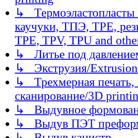
↳ Термоэластопласты и
каучуки, ТПЭ, TPE, рез
TPE, TPV, TPU and other
↳ Литье под давлением/
↳ Экструзия/Extrusion
↳ Трехмерная печать,
сканирование/3D printin
↳ Выдувное формован
↳ Выдув ПЭТ префор
↳ Выдув канистр