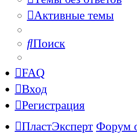
Активные темы
Поиск
FAQ
Вход
Регистрация
ПластЭксперт
Форум 