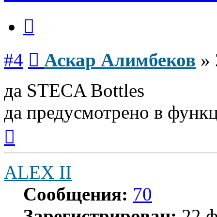
Цитата
Сообщение
#4
Аскар Алимбеков
»
да STECA Bottles
да предусмотрено в функ
Вернуться
к
началу
ALEX II
Сообщения:
70
Зарегистрирован:
22 ф