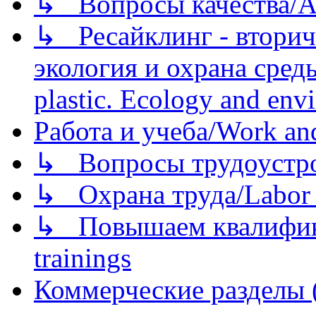
↳ Вопросы качества/Abo
↳ Ресайклинг - вторич
экология и охрана среды/
plastic. Ecology and env
Работа и учеба/Work an
↳ Вопросы трудоустрой
↳ Охрана труда/Labor p
↳ Повышаем квалификац
trainings
Коммерческие разделы 