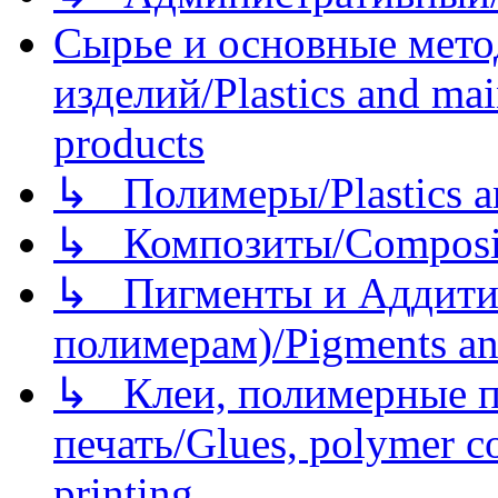
Сырье и основные мето
изделий/Plastics and mai
products
↳ Полимеры/Plastics a
↳ Композиты/Сomposite
↳ Пигменты и Аддитив
полимерам)/Pigments an
↳ Клеи, полимерные по
печать/Glues, polymer co
printing