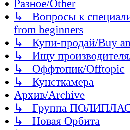
Разное/Other
↳ Вопросы к специали
from beginners
↳ Купи-продай/Buy and
↳ Ищу производителя/
↳ Оффтопик/Offtopic
↳ Кунсткамера
Архив/Archive
↳ Группа ПОЛИПЛА
↳ Новая Орбита