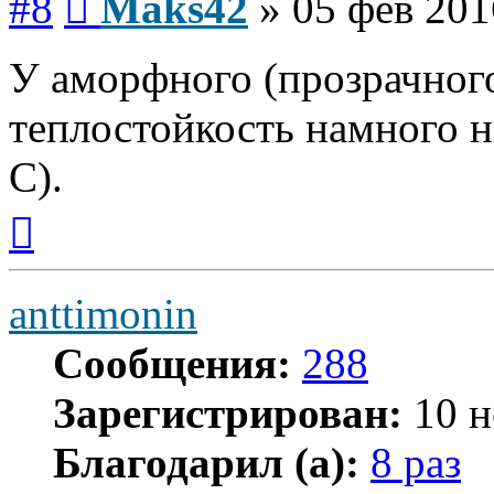
#8
Maks42
»
05 фев 201
У аморфного (прозрачного
теплостойкость намного н
С).
Вернуться
к
началу
anttimonin
Сообщения:
288
Зарегистрирован:
10 н
Благодарил (а):
8 раз