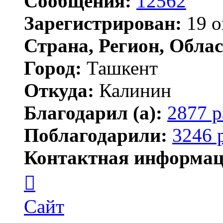
Сообщения:
12562
Зарегистрирован:
19 о
Страна, Регион, Облас
Город:
Ташкент
Откуда:
Калинин
Благодарил (а):
2877 р
Поблагодарили:
3246 
Контактная информац
Контактная
информация
пользователя
Maks42
Сайт