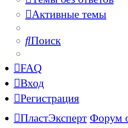
Активные темы
Поиск
FAQ
Вход
Регистрация
ПластЭксперт
Форум 