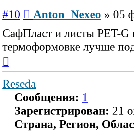
Сообщение
#10
Anton_Nexeo
»
05 ф
СафПласт и листы PET-G 
термоформовке лучше по
Вернуться
к
началу
Reseda
Сообщения:
1
Зарегистрирован:
21 о
Страна, Регион, Облас