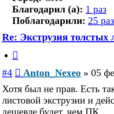
Благодарил (а):
1 раз
Поблагодарили:
25 раз
Re: Экструзия толстых
Цитата
Сообщение
#4
Anton_Nexeo
»
05 фе
Хотя был не прав. Есть т
листовой экструзии и дей
дешевле будет, чем ПК