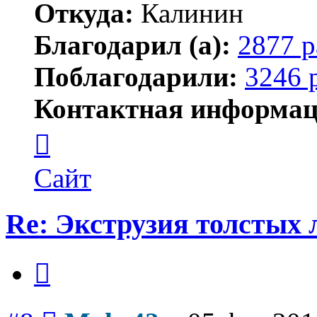
Откуда:
Калинин
Благодарил (а):
2877 р
Поблагодарили:
3246 
Контактная информац
Контактная
информация
пользователя
Maks42
Сайт
Re: Экструзия толстых
Цитата
Сообщение