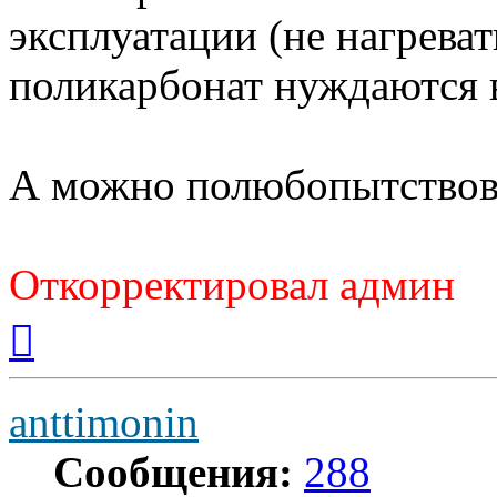
эксплуатации (не нагреват
поликарбонат нуждаются 
А можно полюбопытствоват
Откорректировал админ
Вернуться
к
началу
anttimonin
Сообщения:
288