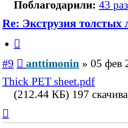
Поблагодарили:
43 раз
Re: Экструзия толстых
Цитата
Сообщение
#9
anttimonin
»
05 фев 
Thick PET sheet.pdf
(212.44 КБ) 197 скачив
Вернуться
к
началу