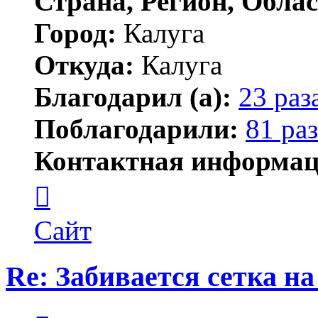
Страна, Регион, Облас
Город:
Калуга
Откуда:
Калуга
Благодарил (а):
23 раз
Поблагодарили:
81 раз
Контактная информац
Контактная
информация
пользователя
Димитрий
Сайт
Re: Забивается сетка на
Цитата