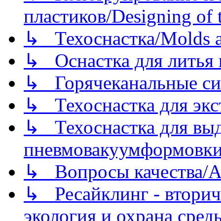
пластиков/Designing of t
↳ Техоснастка/Molds a
↳ Оснастка для литья 
↳ Горячеканальные си
↳ Техоснастка для экс
↳ Техоснастка для вы
пневмовакуумформовк
↳ Вопросы качества/Abo
↳ Ресайклинг - вторич
экология и охрана среды/