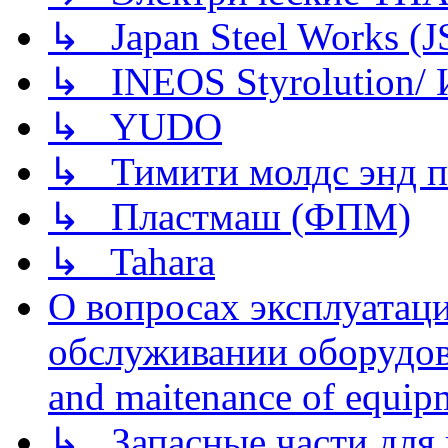
↳ Japan Steel Works (
↳ INEOS Styrolution
↳ YUDO
↳ Тимити молдс энд п
↳ Пластмаш (ФПМ)
↳ Tahara
О вопросах эксплуатаци
обслуживании оборудова
and maitenance of equip
↳ Запасные части для 