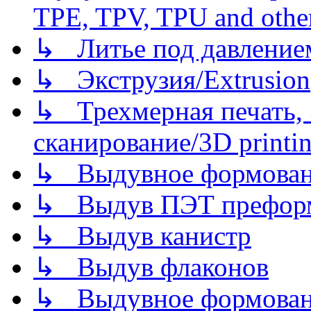
TPE, TPV, TPU and other
↳ Литье под давлением/
↳ Экструзия/Extrusion
↳ Трехмерная печать,
сканирование/3D printin
↳ Выдувное формован
↳ Выдув ПЭТ префор
↳ Выдув канистр
↳ Выдув флаконов
↳ Выдувное формован