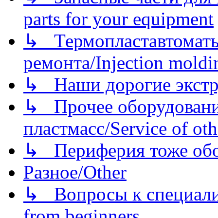
parts for your equipment
↳ Термопластавтоматы 
ремонта/Injection moldin
↳ Наши дорогие экстру
↳ Прочее оборудовани
пластмасс/Service of oth
↳ Периферия тоже обору
Разное/Other
↳ Вопросы к специали
from beginners