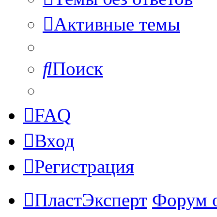
Активные темы
Поиск
FAQ
Вход
Регистрация
ПластЭксперт
Форум 