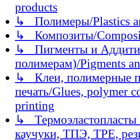
products
↳ Полимеры/Plastics a
↳ Композиты/Сomposite
↳ Пигменты и Аддитив
полимерам)/Pigments an
↳ Клеи, полимерные по
печать/Glues, polymer co
printing
↳ Термоэластопласты и
каучуки, ТПЭ, TPE, рез