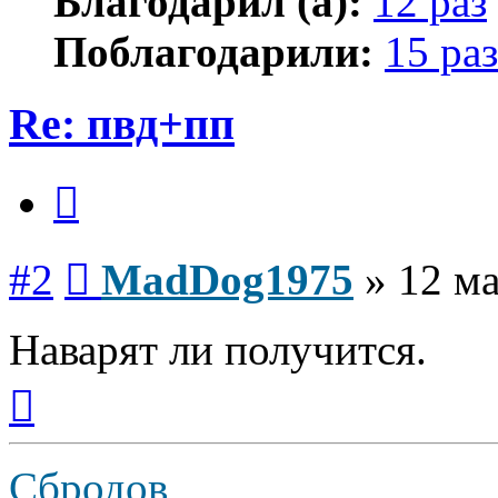
Благодарил (а):
12 раз
Поблагодарили:
15 раз
Re: пвд+пп
Цитата
Сообщение
#2
MadDog1975
»
12 ма
Наварят ли получится.
Вернуться
к
началу
Сбродов