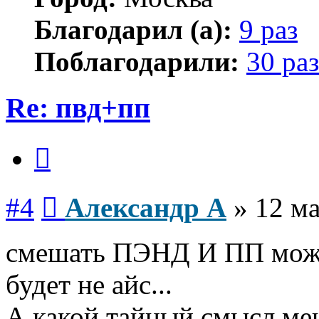
Благодарил (а):
9 раз
Поблагодарили:
30 раз
Re: пвд+пп
Цитата
Сообщение
#4
Александр А
»
12 ма
смешать ПЭНД И ПП можн
будет не айс...
А какой тайный смысл ме