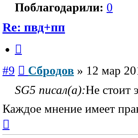
Поблагодарили:
0
Re: пвд+пп
Цитата
Сообщение
#9
Сбродов
»
12 мар 20
SG5 писал(а):
Не стоит 
Каждое мнение имеет пра
Вернуться
к
началу