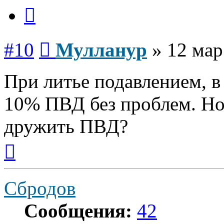
Цитата
Сообщение
#10
Мулланур
»
12 мар
При литье подавлением, 
10% ПВД без проблем. Но
дружить ПВД?
Вернуться
к
началу
Сбродов
Сообщения:
42