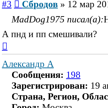
#3
Сбродов
»
12 мар 20
MadDog1975 писал(а):
Н
А пнд и пп смешивали?
Вернуться
к
началу
Александр А
Сообщения:
198
Зарегистрирован:
19 а
Страна, Регион, Облас
Город:
Москва