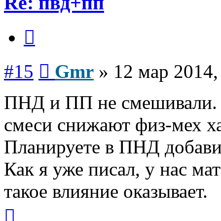
Re: пвд+пп
Цитата
Сообщение
#15
Gmr
»
12 мар 2014,
ПНД и ПП не смешивали. Н
смеси снижают физ-мех х
Планируете в ПНД добави
Как я уже писал, у нас ма
такое влияние оказывает.
Вернуться
к