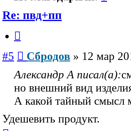
Re: пвд+пп
Цитата
Сообщение
#5
Сбродов
»
12 мар 20
Александр А писал(а):
с
но внешний вид изделия 
А какой тайный смысл 
Удешевить продукт.
Вернуться