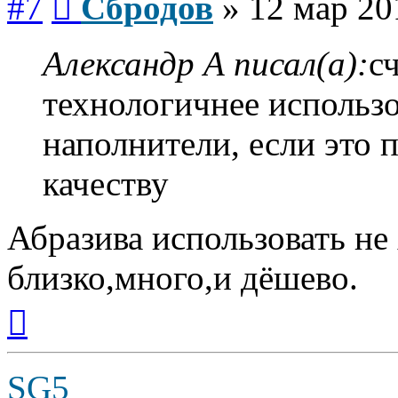
#7
Сбродов
»
12 мар 20
Александр А писал(а):
с
технологичнее использо
наполнители, если это
качеству
Абразива использовать не 
близко,много,и дёшево.
Вернуться
к
началу
SG5