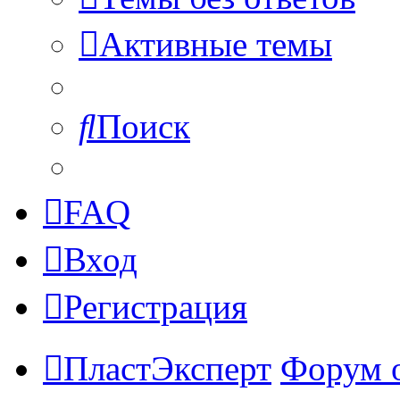
Активные темы
Поиск
FAQ
Вход
Регистрация
ПластЭксперт
Форум 