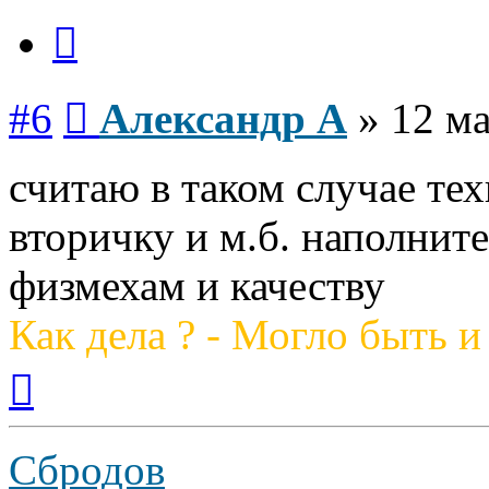
Цитата
Сообщение
#6
Александр А
»
12 ма
считаю в таком случае те
вторичку и м.б. наполнит
физмехам и качеству
Как дела ? - Могло быть и
Вернуться
к
началу
Сбродов