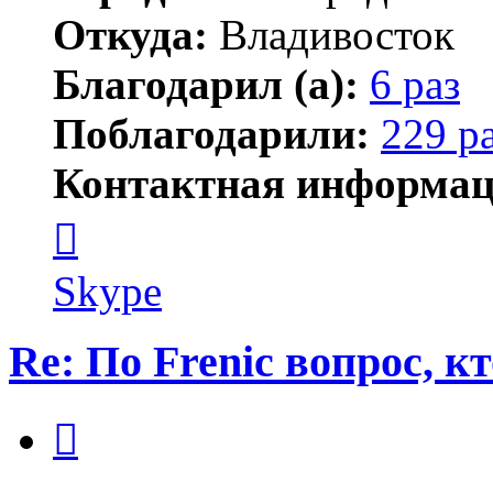
Откуда:
Владивосток
Благодарил (а):
6 раз
Поблагодарили:
229 р
Контактная информац
Контактная
информация
пользователя
новичёк
Skype
Re: По Frenic вопрос, к
Цитата
Сообщение