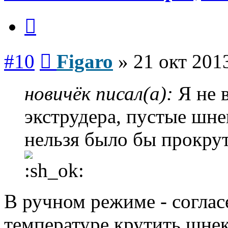
Цитата
Сообщение
#10
Figaro
»
21 окт 201
новичёк писал(а):
Я не 
экструдера, пустые шне
нельзя было бы прокру
В ручном режиме - согла
температуре крутить шнек