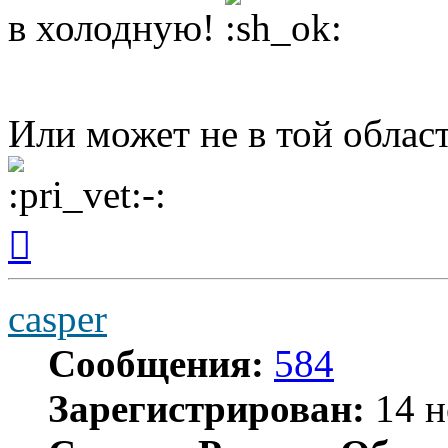
в холодную!
Или может не в той облас
Вернуться
к
началу
casper
Сообщения:
584
Зарегистрирован:
14 н