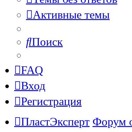
Активные темы
Поиск
FAQ
Вход
Регистрация
ПластЭксперт
Форум 