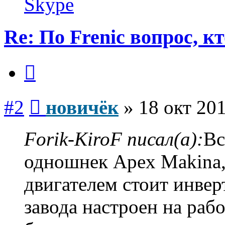
Skype
Re: По Frenic вопрос, к
Цитата
Сообщение
#2
новичёк
»
18 окт 201
Forik-KiroF писал(а):
Вс
одношнек Apex Makina, 
двигателем стоит инвер
завода настроен на раб