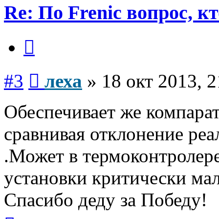
Re: По Frenic вопрос, к
Цитата
Сообщение
#3
леха
»
18 окт 2013, 2
Обеспечивает же компара
сравнивая отклонение реа
.Может в термоконтролере
установки критически ма
Спасибо деду за Победу!
Вернуться