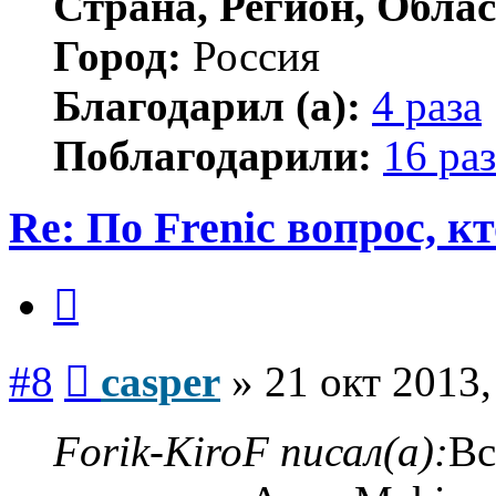
Страна, Регион, Облас
Город:
Россия
Благодарил (а):
4 раза
Поблагодарили:
16 раз
Re: По Frenic вопрос, к
Цитата
Сообщение
#8
casper
»
21 окт 2013,
Forik-KiroF писал(а):
Вс