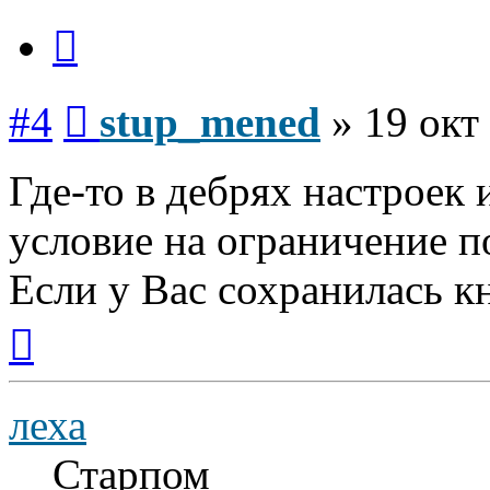
Цитата
Сообщение
#4
stup_mened
»
19 окт
Где-то в дебрях настроек
условие на ограничение п
Если у Вас сохранилась кн
Вернуться
к
началу
леха
Старпом