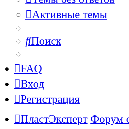
Активные темы
Поиск
FAQ
Вход
Регистрация
ПластЭксперт
Форум 