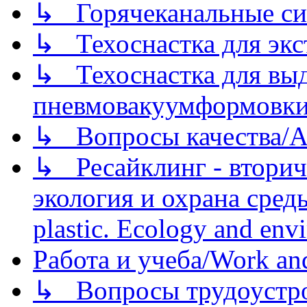
↳ Горячеканальные си
↳ Техоснастка для экс
↳ Техоснастка для вы
пневмовакуумформовк
↳ Вопросы качества/Abo
↳ Ресайклинг - вторич
экология и охрана среды/
plastic. Ecology and env
Работа и учеба/Work an
↳ Вопросы трудоустрой