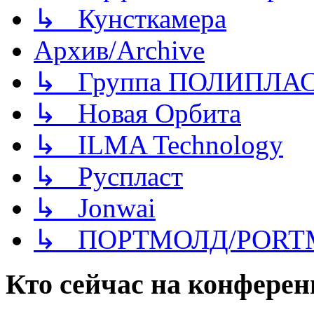
↳ Кунсткамера
Архив/Archive
↳ Группа ПОЛИПЛА
↳ Новая Орбита
↳ ILMA Technology
↳ Руспласт
↳ Jonwai
↳ ПОРТМОЛД/PORT
Кто сейчас на конфере