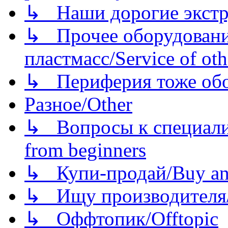
↳ Наши дорогие экстру
↳ Прочее оборудовани
пластмасс/Service of oth
↳ Периферия тоже обору
Разное/Other
↳ Вопросы к специали
from beginners
↳ Купи-продай/Buy and
↳ Ищу производителя/
↳ Оффтопик/Offtopic