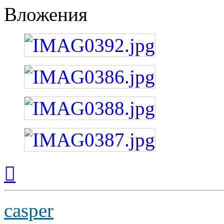
Вложения
Вернуться
к
началу
casper