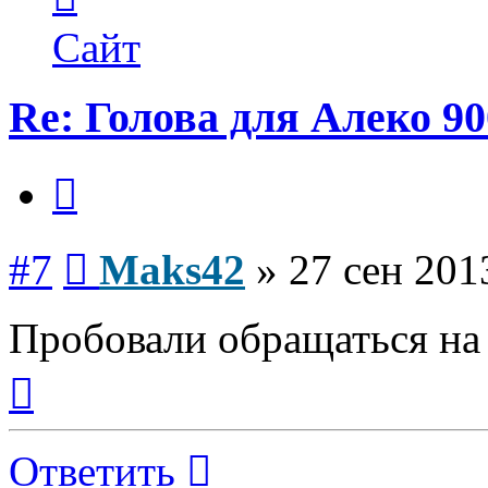
пользователя
Maks42
Сайт
Re: Голова для Алеко 90
Цитата
Сообщение
#7
Maks42
»
27 сен 201
Пробовали обращаться н
Вернуться
к
началу
Ответить