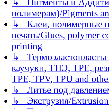
↳ Пигменты и Аддитив
полимерам)/Pigments an
↳ Клеи, полимерные по
печать/Glues, polymer co
printing
↳ Термоэластопласты и
каучуки, ТПЭ, TPE, рез
TPE, TPV, TPU and other
↳ Литье под давлением/
↳ Экструзия/Extrusion