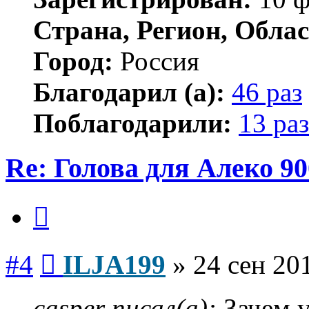
Страна, Регион, Облас
Город:
Россия
Благодарил (а):
46 раз
Поблагодарили:
13 раз
Re: Голова для Алеко 90
Цитата
Сообщение
#4
ILJA199
»
24 сен 20
casper писал(а):
Зачем у