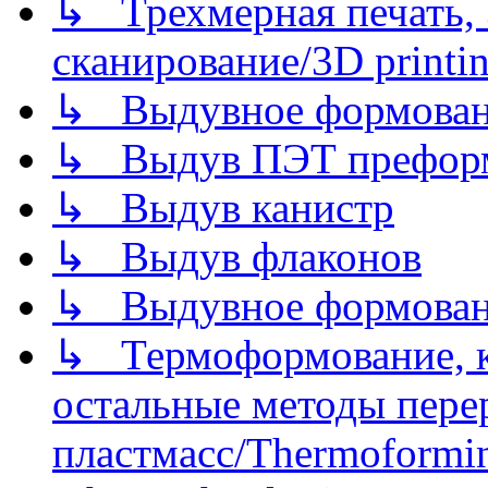
↳ Трехмерная печать,
сканирование/3D printin
↳ Выдувное формован
↳ Выдув ПЭТ префор
↳ Выдув канистр
↳ Выдув флаконов
↳ Выдувное формован
↳ Термоформование, ка
остальные методы пере
пластмасс/Thermoforming