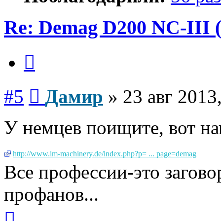
Re: Demag D200 NC-III (
Цитата
Сообщение
#5
Дамир
»
23 авг 2013
У немцев поищите, вот н
http://www.im-machinery.de/index.php?p= ... page=demag
Все профессии-это загово
профанов...
Вернуться
к