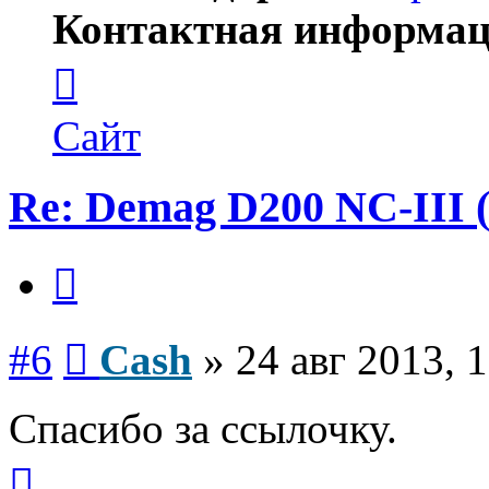
Контактная информац
Контактная
информация
пользователя
Cash
Сайт
Re: Demag D200 NC-III (
Цитата
Сообщение
#6
Cash
»
24 авг 2013, 
Спасибо за ссылочку.
Вернуться
к