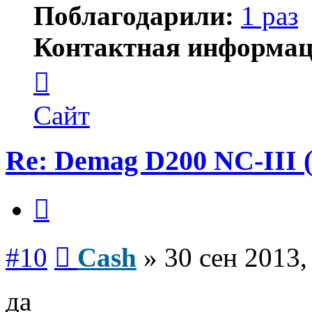
Поблагодарили:
1 раз
Контактная информац
Контактная
информация
пользователя
Cash
Сайт
Re: Demag D200 NC-III (
Цитата
Сообщение
#10
Cash
»
30 сен 2013,
да