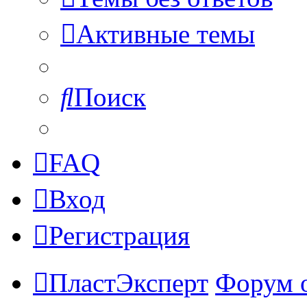
Активные темы
Поиск
FAQ
Вход
Регистрация
ПластЭксперт
Форум 