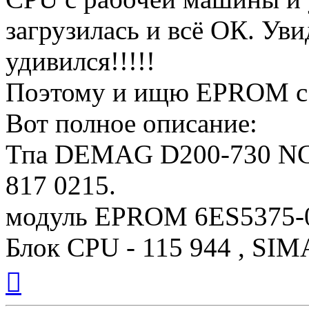
загрузилась и всё ОК. Уви
удивился!!!!!
Поэтому и ищю EPROM с
Вот полное описание:
Тпа DEMAG D200-730 NC3
817 0215.
модуль EPROM 6ES5375
Блок CPU - 115 944 , SI
Вернуться
к
началу