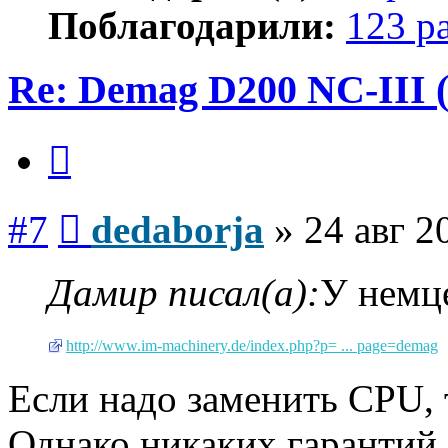
Поблагодарили:
123 р
Re: Demag D200 NC-III (
Цитата
Сообщение
#7
dedaborja
»
24 авг 2
Дамир писал(а):
У немц
http://www.im-machinery.de/index.php?p= ... page=demag
Если надо заменить СРU, 
Однако никаких гарантий