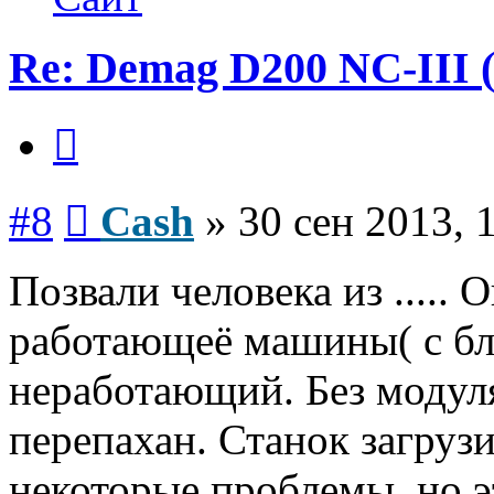
Re: Demag D200 NC-III (
Цитата
Сообщение
#8
Cash
»
30 сен 2013, 
Позвали человека из ....
работающеё машины( с бло
неработающий. Без моду
перепахан. Станок загрузи
некоторые проблемы, но э