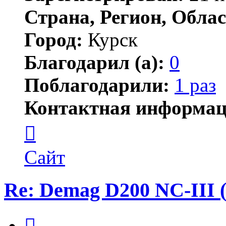
Страна, Регион, Облас
Город:
Курск
Благодарил (а):
0
Поблагодарили:
1 раз
Контактная информац
Контактная
информация
пользователя
Cash
Сайт
Re: Demag D200 NC-III (
Цитата