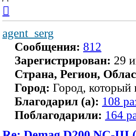
Вернуться
к
началу
agent_serg
Сообщения:
812
Зарегистрирован:
29 и
Страна, Регион, Облас
Город:
Город, который 
Благодарил (а):
108 ра
Поблагодарили:
164 р
Re: Demag D200 NC-III (