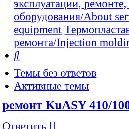
эксплуатации, ремонте
оборудования/About serv
equipment
Термопластав
ремонта/Injection moldin
Поиск
Темы без ответов
Активные темы
ремонт KuASY 410/10
Ответить