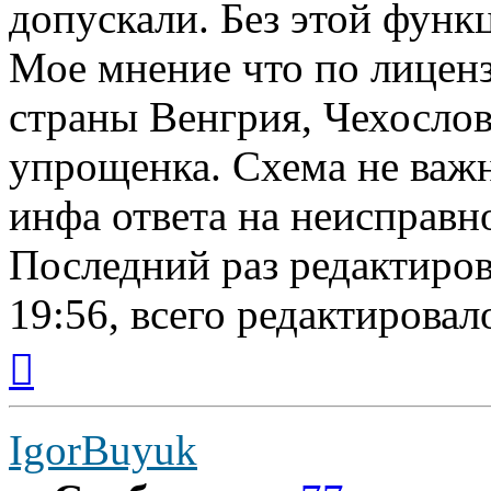
допускали. Без этой функц
Мое мнение что по лиценз
страны Венгрия, Чехослова
упрощенка. Схема не важн
инфа ответа на неисправно
Последний раз редактиро
19:56, всего редактировало
Вернуться
к
началу
IgorBuyuk