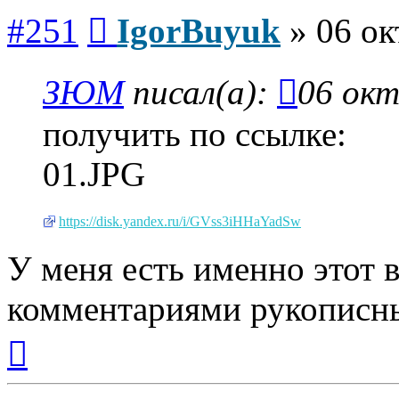
Сообщение
#251
IgorBuyuk
»
06 ок
ЗЮМ
писал(а):
06 окт
получить по ссылке:
01.JPG
https://disk.yandex.ru/i/GVss3iHHaYadSw
У меня есть именно этот 
комментариями рукописн
Вернуться
к
началу