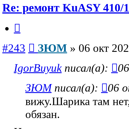
Re: ремонт KuASY 410/
Цитата
Сообщение
#243
ЗЮМ
»
06 окт 202
IgorBuyuk
писал(а):
06
ЗЮМ
писал(а):
06 о
вижу.Шарика там нет,
обязан.