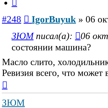
Сообщение
#248
IgorBuyuk
»
06 ок
ЗЮМ
писал(а):
06 окт
состоянии машина?
Масло слито, холодильни
Ревизия всего, что может 
Вернуться
к
началу
ЗЮМ