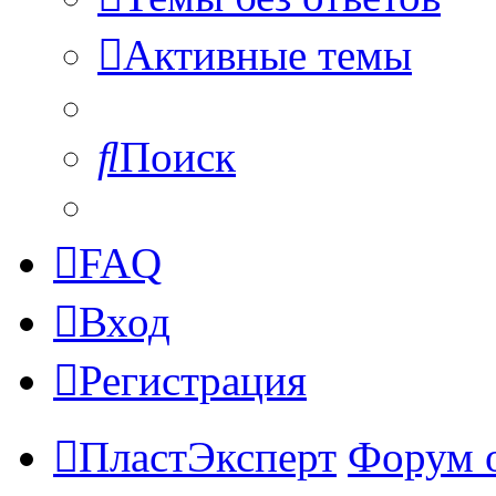
Активные темы
Поиск
FAQ
Вход
Регистрация
ПластЭксперт
Форум 