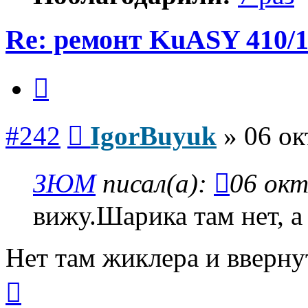
Re: ремонт KuASY 410/
Цитата
Сообщение
#242
IgorBuyuk
»
06 ок
ЗЮМ
писал(а):
06 окт
вижу.Шарика там нет, а
Нет там жиклера и ввернут
Вернуться
к
началу