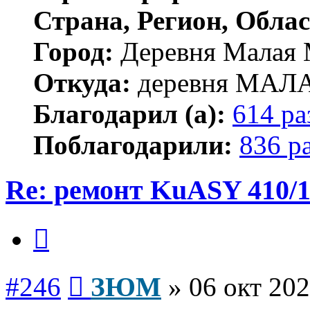
Страна, Регион, Облас
Город:
Деревня Малая 
Откуда:
деревня МА
Благодарил (а):
614 ра
Поблагодарили:
836 р
Re: ремонт KuASY 410/
Цитата
Сообщение
#246
ЗЮМ
»
06 окт 202