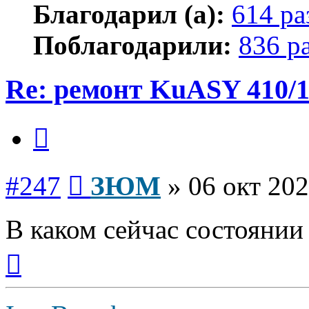
Благодарил (а):
614 ра
Поблагодарили:
836 р
Re: ремонт KuASY 410/
Цитата
Сообщение
#247
ЗЮМ
»
06 окт 202
В каком сейчас состояни
Вернуться
к
началу