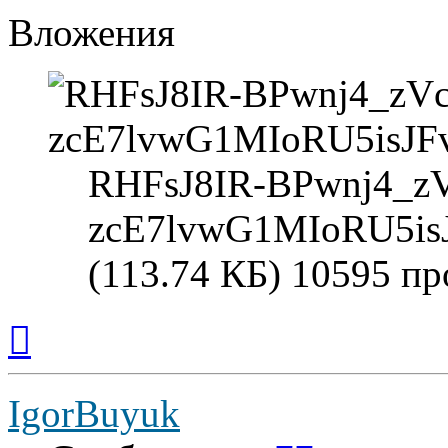
Вложения
RHFsJ8IR-BPwnj4_z
zcE7lvwG1MIoRU5i
(113.74 КБ) 10595 п
Вернуться
к
началу
IgorBuyuk