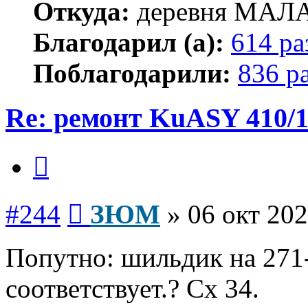
Откуда:
деревня МА
Благодарил (а):
614 ра
Поблагодарили:
836 р
Re: ремонт KuASY 410/
Цитата
Сообщение
#244
ЗЮМ
»
06 окт 202
Попутно: шильдик на 271-
соответствует.? Сх 34.