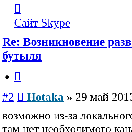
Контактная
информация
пользователя
Hotaka
Сайт
Skype
Re: Возникновение разв
бутыля
Цитата
Сообщение
#2
Hotaka
»
29 май 2013
возможно из-за локальног
там нет необходимого кан