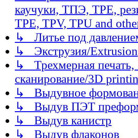
каучуки, ТПЭ, TPE, рез
TPE, TPV, TPU and other
↳ Литье под давлением/
↳ Экструзия/Extrusion
↳ Трехмерная печать,
сканирование/3D printin
↳ Выдувное формован
↳ Выдув ПЭТ префор
↳ Выдув канистр
↳ Выдув флаконов