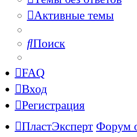
Активные темы
Поиск
FAQ
Вход
Регистрация
ПластЭксперт
Форум 