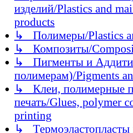
изделий/Plastics and mai
products
↳ Полимеры/Plastics a
↳ Композиты/Сomposite
↳ Пигменты и Аддитив
полимерам)/Pigments an
↳ Клеи, полимерные по
печать/Glues, polymer co
printing
↳ Термоэластопласты и