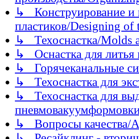
↳ Конструирование и п
пластиков/Designing of t
↳ Техоснастка/Molds a
↳ Оснастка для литья 
↳ Горячеканальные си
↳ Техоснастка для экс
↳ Техоснастка для вы
пневмовакуумформовк
↳ Вопросы качества/Abo
↳ Ресайклинг - вторич