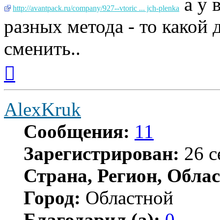
а у в
http://avantpack.ru/company/927--vtoric ... jch-plenka
разных метода - то какой
сменить..
Вернуться
к
началу
AlexKruk
Сообщения:
11
Зарегистрирован:
26 с
Страна, Регион, Облас
Город:
Областной
Благодарил (а):
0