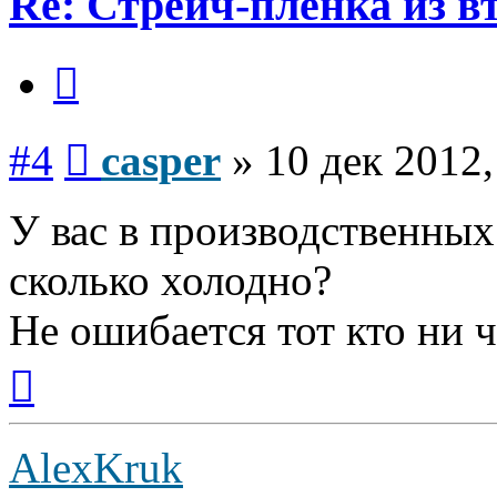
Re: Стрейч-пленка из в
Цитата
Сообщение
#4
casper
»
10 дек 2012,
У вас в производственны
сколько холодно?
Не ошибается тот кто ни ч
Вернуться
к
началу
AlexKruk