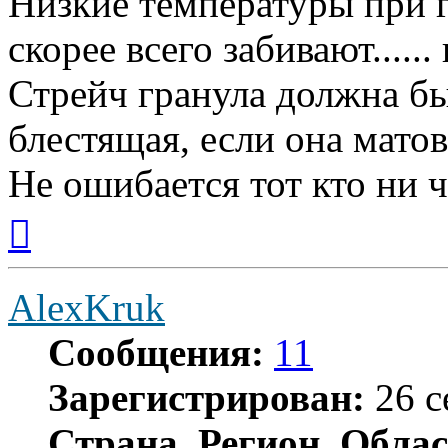
Низкие температуры при г
скорее всего забивают.....
Стрейч гранула должна бы
блестящая, если она матов
Не ошибается тот кто ни ч
Вернуться
к
началу
AlexKruk
Сообщения:
11
Зарегистрирован:
26 с
Страна, Регион, Облас