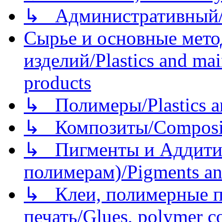
↳ Административный/
Сырье и основные мето
изделий/Plastics and mai
products
↳ Полимеры/Plastics a
↳ Композиты/Сomposite
↳ Пигменты и Аддитив
полимерам)/Pigments an
↳ Клеи, полимерные по
печать/Glues, polymer co