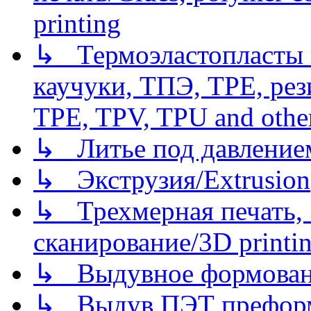
printing
↳ Термоэластопласты и
каучуки, ТПЭ, TPE, рез
TPE, TPV, TPU and other
↳ Литье под давлением/
↳ Экструзия/Extrusion
↳ Трехмерная печать,
сканирование/3D printin
↳ Выдувное формован
↳ Выдув ПЭТ префор