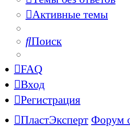
Активные темы
Поиск
FAQ
Вход
Регистрация
ПластЭксперт
Форум 