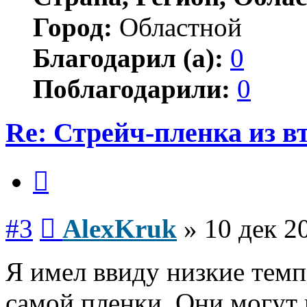
Город:
Областной
Благодарил (а):
0
Поблагодарили:
0
Re: Стрейч-пленка из в
Цитата
Сообщение
#3
AlexKruk
»
10 дек 2
Я имел ввиду низкие темп
самой пленки. Они могут 