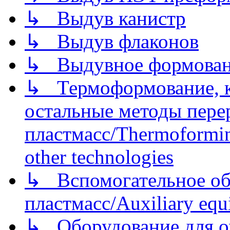
↳ Выдув канистр
↳ Выдув флаконов
↳ Выдувное формован
↳ Термоформование, ка
остальные методы пере
пластмасс/Thermoforming
other technologies
↳ Вспомогательное об
пластмасс/Auxiliary equi
↳ Оборудование для о