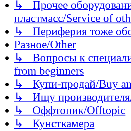
↳ Прочее оборудовани
пластмасс/Service of oth
↳ Периферия тоже обору
Разное/Other
↳ Вопросы к специали
from beginners
↳ Купи-продай/Buy and
↳ Ищу производителя/
↳ Оффтопик/Offtopic
↳ Кунсткамера