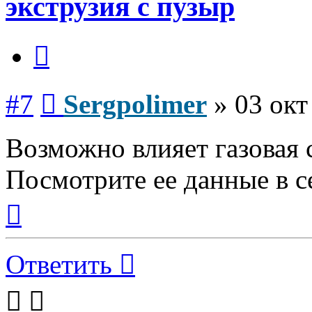
экструзия с пузыр
Цитата
Сообщение
#7
Sergpolimer
»
03 окт
Возможно влияет газовая 
Посмотрите ее данные в с
Вернуться
к
началу
Ответить