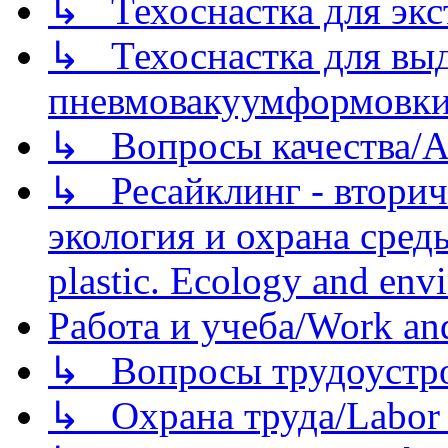
↳ Техоснастка для экс
↳ Техоснастка для вы
пневмовакуумформовк
↳ Вопросы качества/Abo
↳ Ресайклинг - вторич
экология и охрана среды/
plastic. Ecology and env
Работа и учеба/Work an
↳ Вопросы трудоустрой
↳ Охрана труда/Labor p