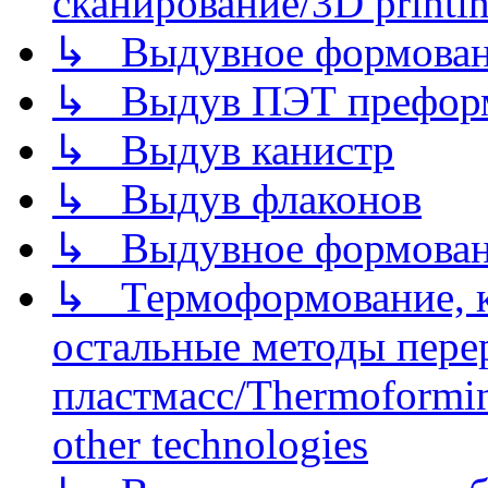
сканирование/3D printin
↳ Выдувное формован
↳ Выдув ПЭТ префор
↳ Выдув канистр
↳ Выдув флаконов
↳ Выдувное формован
↳ Термоформование, ка
остальные методы пере
пластмасс/Thermoforming
other technologies