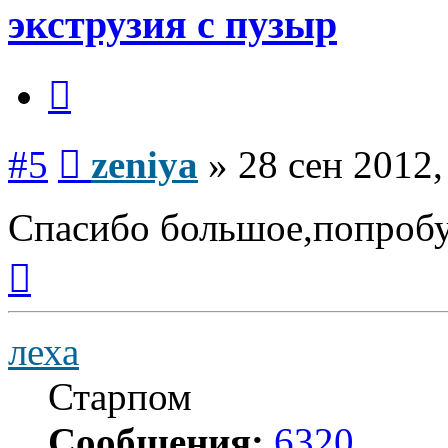
экструзия с пузыр
Цитата
Сообщение
#5
zeniya
»
28 сен 2012,
Спасибо большое,попроб
Вернуться
к
началу
леха
Старпом
Сообщения:
6320