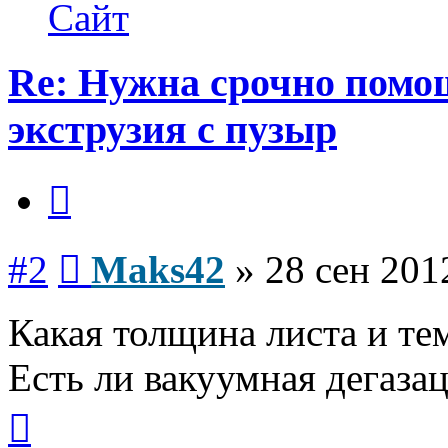
Maks42
Сайт
Re: Нужна срочно помощ
экструзия с пузыр
Цитата
Сообщение
#2
Maks42
»
28 сен 201
Какая толщина листа и те
Есть ли вакуумная дегаза
Вернуться
к
началу