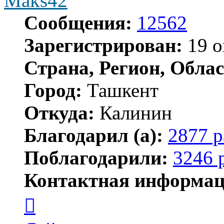
Maks42
Сообщения:
12562
Зарегистрирован:
19 о
Страна, Регион, Облас
Город:
Ташкент
Откуда:
Калинин
Благодарил (а):
2877 р
Поблагодарили:
3246 
Контактная информац
Контактная
информация
пользователя
Maks42