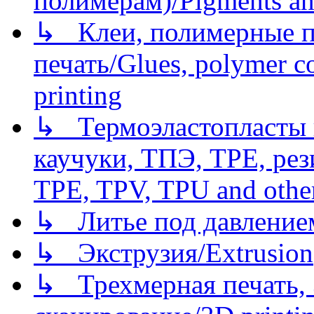
полимерам)/Pigments an
↳ Клеи, полимерные по
печать/Glues, polymer co
printing
↳ Термоэластопласты и
каучуки, ТПЭ, TPE, рез
TPE, TPV, TPU and other
↳ Литье под давлением/
↳ Экструзия/Extrusion
↳ Трехмерная печать,