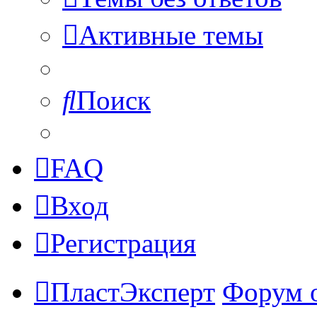
Активные темы
Поиск
FAQ
Вход
Регистрация
ПластЭксперт
Форум 