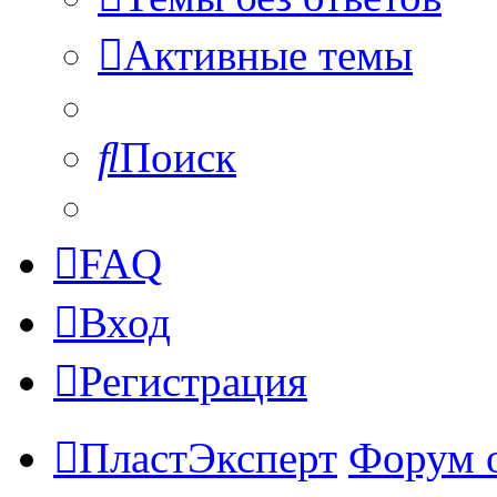
Активные темы
Поиск
FAQ
Вход
Регистрация
ПластЭксперт
Форум 