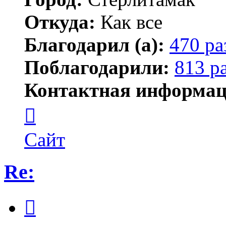
Откуда:
Как все
Благодарил (а):
470 ра
Поблагодарили:
813 р
Контактная информац
Контактная
информация
пользователя
ПластСтер
Сайт
Re:
Цитата