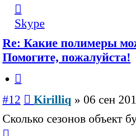
Контактная
информация
пользователя
Kirilliq
Skype
Re: Какие полимеры мо
Помогите, пожалуйста!
Цитата
Сообщение
#12
Kirilliq
»
06 сен 201
Сколько сезонов объект бу
Вернуться
к