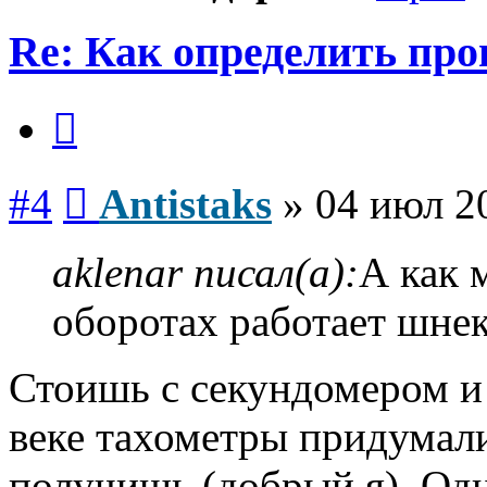
Re: Как определить про
Цитата
Сообщение
#4
Antistaks
»
04 июл 2
aklenar писал(а):
А как 
оборотах работает шне
Стоишь с секундомером и
веке тахометры придумали
получишь (добрый я). Одна