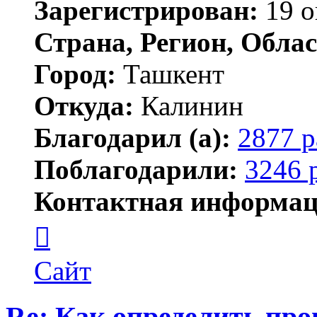
Зарегистрирован:
19 о
Страна, Регион, Облас
Город:
Ташкент
Откуда:
Калинин
Благодарил (а):
2877 р
Поблагодарили:
3246 
Контактная информац
Контактная
информация
пользователя
Maks42
Сайт
Re: Как определить про