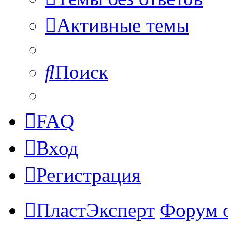
Активные темы
Поиск
FAQ
Вход
Регистрация
ПластЭксперт
Форум 