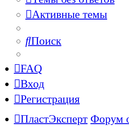
Активные темы
Поиск
FAQ
Вход
Регистрация
ПластЭксперт
Форум 