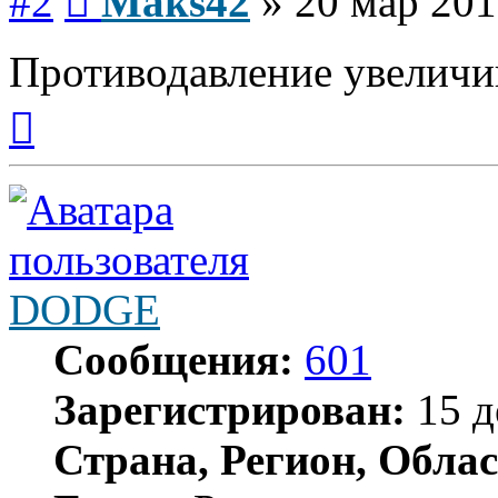
#2
Maks42
»
20 мар 201
Противодавление увеличи
Вернуться
к
началу
DODGE
Сообщения:
601
Зарегистрирован:
15 д
Страна, Регион, Облас