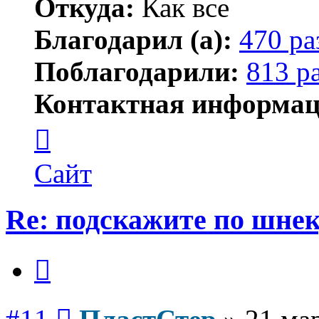
Откуда:
Как все
Благодарил (а):
470 ра
Поблагодарили:
813 р
Контактная информац
Контактная
информация
пользователя
ПластСтер
Сайт
Re: подскажите по шне
Цитата
Сообщение