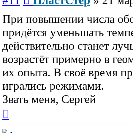
#11
ПластСтер
»
21 ма
При повышении числа обо
придётся уменьшать темп
действительно станет луч
возрастёт примерно в гео
их опыта. В своё время п
игрались режимами.
Звать меня, Сергей
Вернуться
к
началу