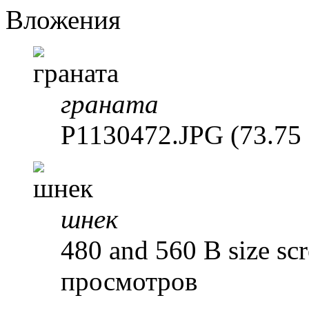
Вложения
граната
P1130472.JPG (73.75
шнек
480 and 560 B size sc
просмотров