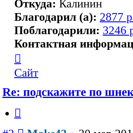
Откуда:
Калинин
Благодарил (а):
2877 р
Поблагодарили:
3246 
Контактная информац
Контактная
информация
пользователя
Maks42
Сайт
Re: подскажите по шне
Цитата
Сообщение