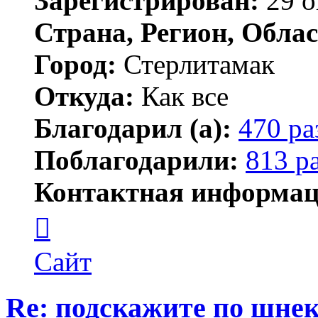
Зарегистрирован:
29 о
Страна, Регион, Облас
Город:
Стерлитамак
Откуда:
Как все
Благодарил (а):
470 ра
Поблагодарили:
813 р
Контактная информац
Контактная
информация
пользователя
ПластСтер
Сайт
Re: подскажите по шне