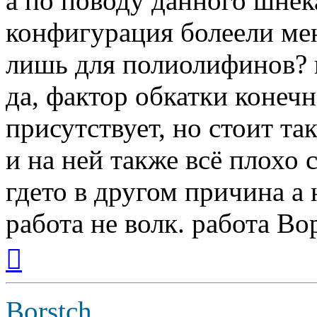
а по поводу данного шнека
конфигурация болеели ме
лишь для полиолифинов? 
да, фактор обкатки конеч
присутствует, но стоит т
и на ней также всё плохо 
гдето в другом причина а н
работа не волк. работа Вор
Вернуться
к
началу
Borstch