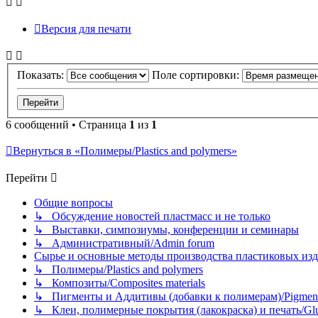
Версия для печати
Показать:
Поле сортировки:
6 сообщений • Страница
1
из
1
Вернуться в «Полимеры/Plastics and polymers»
Перейти
Общие вопросы
↳ Обсуждение новостей пластмасс и не только
↳ Выставки, симпозиумы, конференции и семинары
↳ Административный/Admin forum
Сырье и основные методы производства пластиковых изделий/
↳ Полимеры/Plastics and polymers
↳ Композиты/Сomposites materials
↳ Пигменты и Аддитивы (добавки к полимерам)/Pigments
↳ Клеи, полимерные покрытия (лакокраска) и печать/Glues, 