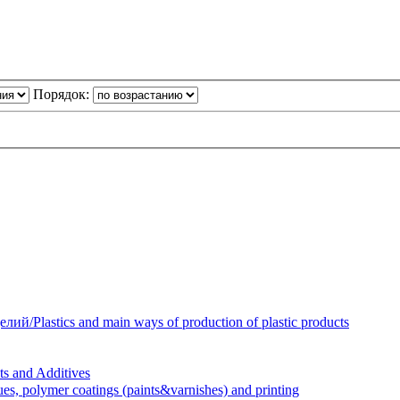
Порядок:
Plastics and main ways of production of plastic products
 and Additives
polymer coatings (paints&varnishes) and printing