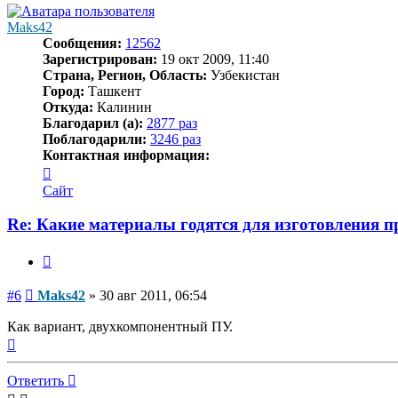
Maks42
Сообщения:
12562
Зарегистрирован:
19 окт 2009, 11:40
Страна, Регион, Область:
Узбекистан
Город:
Ташкент
Откуда:
Калинин
Благодарил (а):
2877 раз
Поблагодарили:
3246 раз
Контактная информация:
Контактная
информация
Сайт
пользователя
Maks42
Re: Какие материалы годятся для изготовления 
Цитата
Сообщение
#6
Maks42
»
30 авг 2011, 06:54
Как вариант, двухкомпонентный ПУ.
Вернуться
к
началу
Ответить