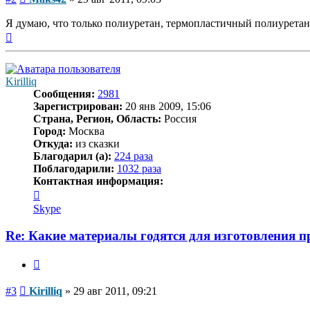
Я думаю, что только полиуретан, термопластичный полиуретан
Вернуться
к
началу
Kirilliq
Сообщения:
2981
Зарегистрирован:
20 янв 2009, 15:06
Страна, Регион, Область:
Россия
Город:
Москва
Откуда:
из сказки
Благодарил (а):
224 раза
Поблагодарили:
1032 раза
Контактная информация:
Контактная
информация
Skype
пользователя
Kirilliq
Re: Какие материалы годятся для изготовления 
Цитата
Сообщение
#3
Kirilliq
»
29 авг 2011, 09:21