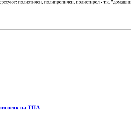
ересуют: полиэтилен, полипропилен, полистирол - т.к. "домашн
?
присосок на ТПА