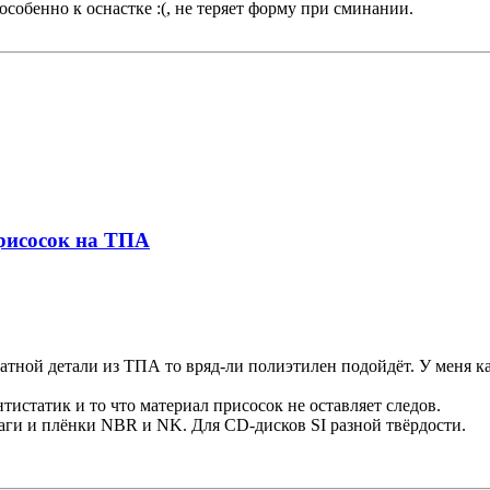
собенно к оснастке :(, не теряет форму при сминании.
присосок на ТПА
тной детали из ТПА то вряд-ли полиэтилен подойдёт. У меня как
истатик и то что материал присосок не оставляет следов.
маги и плёнки NBR и NK. Для CD-дисков SI разной твёрдости.