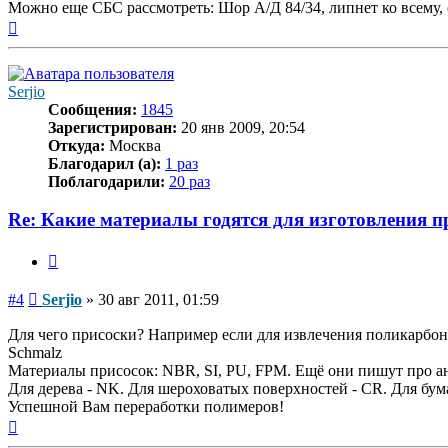
Можно еще СБС рассмотреть: Шор А/Д 84/34, липнет ко всему, о
Вернуться
к
началу
Serjio
Сообщения:
1845
Зарегистрирован:
20 янв 2009, 20:54
Откуда:
Москва
Благодарил (а):
1 раз
Поблагодарили:
20 раз
Re: Какие материалы годятся для изготовления 
Цитата
Сообщение
#4
Serjio
»
30 авг 2011, 01:59
Для чего присоски? Например если для извлечения поликарбона
Schmalz
Материалы присосок: NBR, SI, PU, FPM. Ещё они пишут про ант
Для дерева - NK. Для шероховатых поверхностей - CR. Для бу
Успешной Вам переработки полимеров!
Вернуться
к