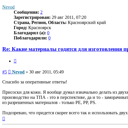
началу
Nevod
Сообщения:
2
Зарегистрирован:
29 авг 2011, 07:20
Страна, Регион, Область:
Красноярский край
Город:
Красноярск
Благодарил (а):
0
Поблагодарили:
0
Re: Какие материалы годятся для изготовления 
Цитата
Сообщение
#5
Nevod
»
30 авг 2011, 05:49
Спасибо за оперативные ответы!
Присоски для кожи. Я вообще думал изначально делать из дву
производство на ТПА - это в перспективе, да и то - заморачи
из разрешенных материалов - только PE, PP, PS.
Подозреваю, что придется скорее всего так и использовать дв
Вернуться
к
началу