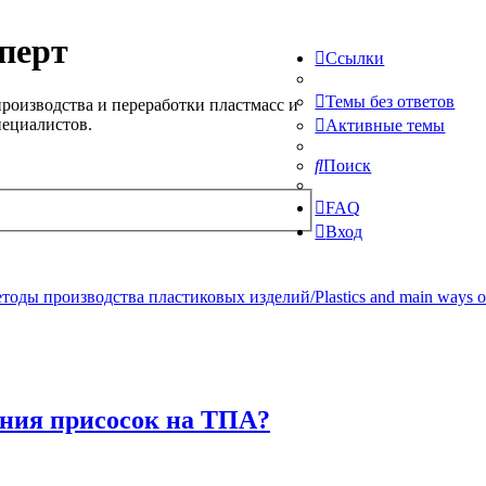
перт
Ссылки
Темы без ответов
роизводства и переработки пластмасс и
пециалистов.
Активные темы
Поиск
FAQ
Вход
ды производства пластиковых изделий/Plastics and main ways of pr
ения присосок на ТПА?