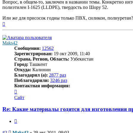
Вопрос, в общем-то, заключен в названии темы. Конкретно инт
полиэтилен I-1625 (LLDPE), твердость по Шору 52.
Или же для присосок годны только ПВХ, силикон, полиуретан
Вернуться
к
началу
Maks42
Сообщения:
12562
Зарегистрирован:
19 окт 2009, 11:40
Страна, Регион, Область:
Узбекистан
Город:
Ташкент
Откуда:
Калинин
Благодарил (а):
2877 раз
Поблагодарили:
3246 раз
Контактная информация:
Контактная
информация
Сайт
пользователя
Maks42
Re: Какие материалы годятся для изготовления 
Цитата
Сообщение
#2
Maks42
»
29 авг 2011, 09:03