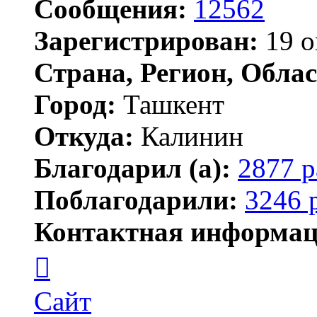
Сообщения:
12562
Зарегистрирован:
19 о
Страна, Регион, Облас
Город:
Ташкент
Откуда:
Калинин
Благодарил (а):
2877 р
Поблагодарили:
3246 
Контактная информац
Контактная
информация
пользователя
Maks42
Сайт