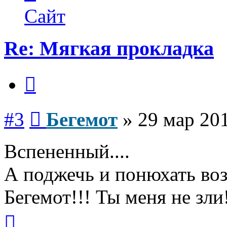
Бегемот
Сайт
Re: Мягкая прокладка
Цитата
Сообщение
#3
Бегемот
»
29 мар 201
Вспененный....
А поджечь и понюхать во
Бегемот!!! Ты меня не зли
Вернуться
к