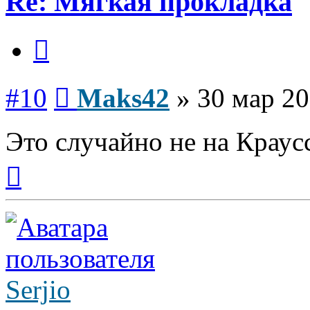
Re: Мягкая прокладка
Цитата
Сообщение
#10
Maks42
»
30 мар 20
Это случайно не на Краус
Вернуться
к
началу
Serjio