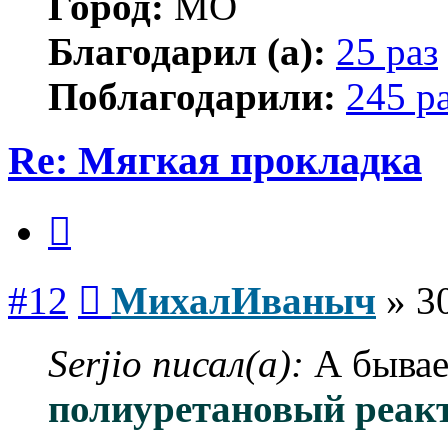
Город:
МО
Благодарил (а):
25 раз
Поблагодарили:
245 р
Re: Мягкая прокладка
Цитата
Сообщение
#12
МихалИваныч
»
3
Serjio писал(а):
А бывае
полиуретановый реак