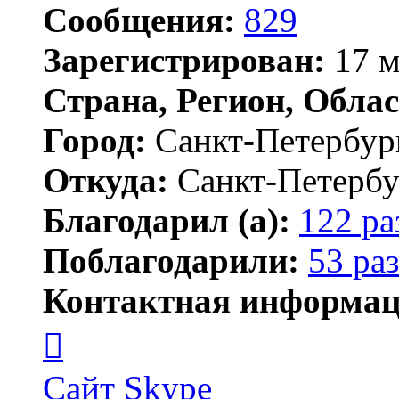
Сообщения:
829
Зарегистрирован:
17 м
Страна, Регион, Облас
Город:
Санкт-Петербур
Откуда:
Санкт-Петербу
Благодарил (а):
122 ра
Поблагодарили:
53 раз
Контактная информац
Контактная
информация
пользователя
MFS
Сайт
Skype