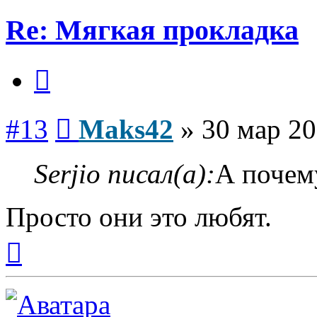
Re: Мягкая прокладка
Цитата
Сообщение
#13
Maks42
»
30 мар 20
Serjio писал(а):
А почем
Просто они это любят.
Вернуться
к
началу