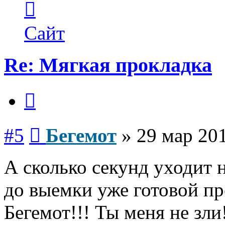
информация
пользователя
Бегемот
Сайт
Re: Мягкая прокладка
Цитата
Сообщение
#5
Бегемот
»
29 мар 201
А сколько секунд уходит н
до выемки уже готовой п
Бегемот!!! Ты меня не зли