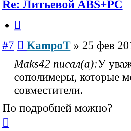
Re: Литьевой ABS+PC
Цитата
Сообщение
#7
KampoT
»
25 фев 20
Maks42 писал(а):
У ува
сополимеры, которые м
совместители.
По подробней можно?
Вернуться
к
началу