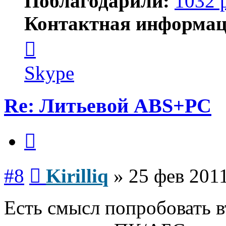
Поблагодарили:
1032 
Контактная информац
Контактная
информация
пользователя
Kirilliq
Skype
Re: Литьевой ABS+PC
Цитата
Сообщение
#8
Kirilliq
»
25 фев 2011
Есть смысл попробовать в