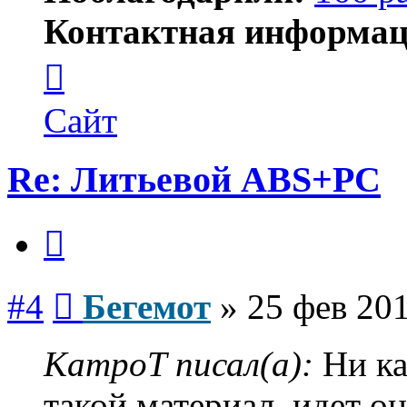
Контактная информац
Контактная
информация
пользователя
Бегемот
Сайт
Re: Литьевой ABS+PC
Цитата
Сообщение
#4
Бегемот
»
25 фев 201
KampoT писал(а):
Ни ка
такой материал, идет он