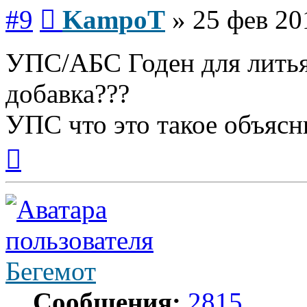
Сообщение
#9
KampoT
»
25 фев 20
УПС/АБС Годен для литья
добавка???
УПС что это такое объясни
Вернуться
к
началу
Бегемот
Сообщения:
2815