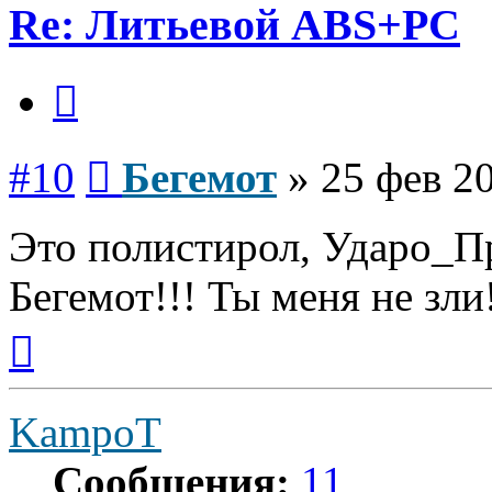
Re: Литьевой ABS+PC
Цитата
Сообщение
#10
Бегемот
»
25 фев 20
Это полистирол, Ударо_
Бегемот!!! Ты меня не зли
Вернуться
к
началу
KampoT
Сообщения:
11