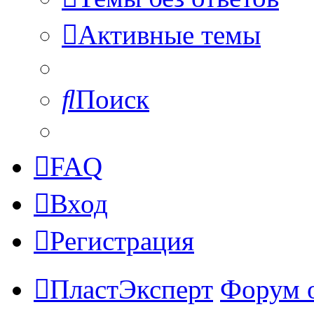
Активные темы
Поиск
FAQ
Вход
Регистрация
ПластЭксперт
Форум 