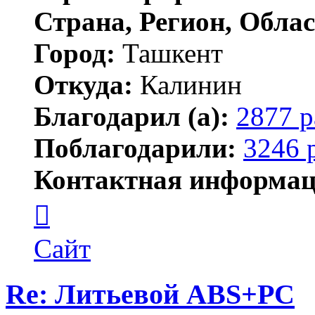
Страна, Регион, Облас
Город:
Ташкент
Откуда:
Калинин
Благодарил (а):
2877 р
Поблагодарили:
3246 
Контактная информац
Контактная
информация
пользователя
Maks42
Сайт
Re: Литьевой ABS+PC