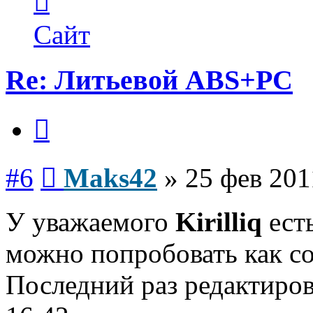
пользователя
Maks42
Сайт
Re: Литьевой ABS+PC
Цитата
Сообщение
#6
Maks42
»
25 фев 201
У уважаемого
Kirilliq
ест
можно попробовать как с
Последний раз редактиро