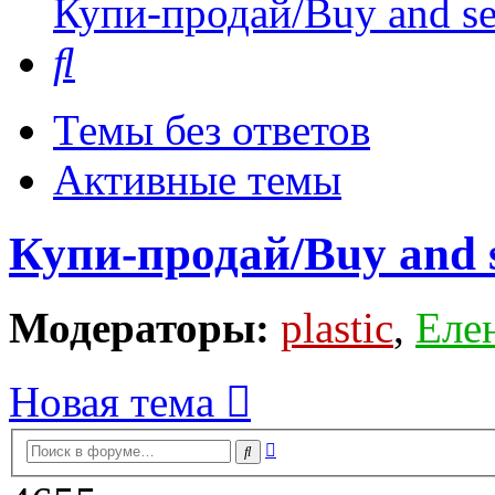
Купи-продай/Buy and se
Поиск
Темы без ответов
Активные темы
Купи-продай/Buy and s
Модераторы:
plastic
,
Еле
Новая тема
Расширенный
Поиск
поиск