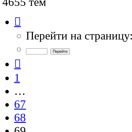
4655 тем
Страница
69
из
94
Перейти на страницу
Пред.
1
…
67
68
69