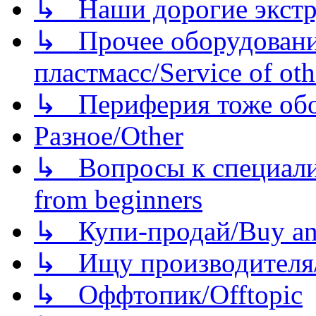
↳ Наши дорогие экстру
↳ Прочее оборудовани
пластмасс/Service of oth
↳ Периферия тоже обору
Разное/Other
↳ Вопросы к специали
from beginners
↳ Купи-продай/Buy and
↳ Ищу производителя/
↳ Оффтопик/Offtopic