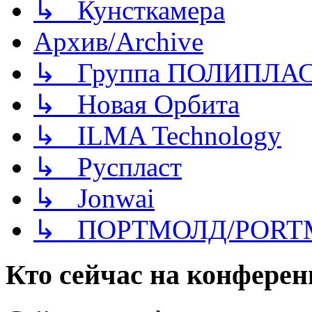
↳ Кунсткамера
Архив/Archive
↳ Группа ПОЛИПЛА
↳ Новая Орбита
↳ ILMA Technology
↳ Руспласт
↳ Jonwai
↳ ПОРТМОЛД/PORT
Кто сейчас на конфере