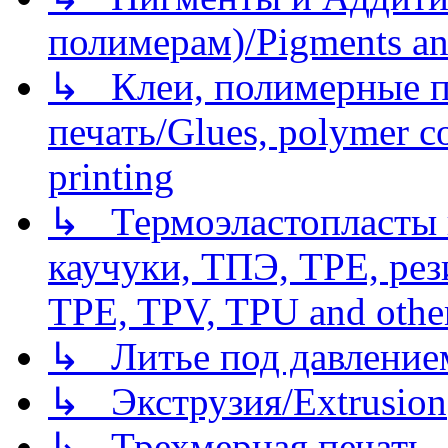
полимерам)/Pigments an
↳ Клеи, полимерные по
печать/Glues, polymer co
printing
↳ Термоэластопласты и
каучуки, ТПЭ, TPE, рез
TPE, TPV, TPU and other
↳ Литье под давлением/
↳ Экструзия/Extrusion
↳ Трехмерная печать,