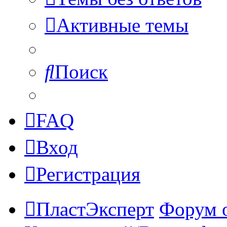
Активные темы
Поиск
FAQ
Вход
Регистрация
ПластЭксперт
Форум 