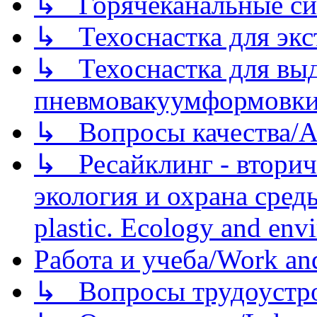
↳ Горячеканальные си
↳ Техоснастка для экс
↳ Техоснастка для вы
пневмовакуумформовк
↳ Вопросы качества/Abo
↳ Ресайклинг - вторич
экология и охрана среды/
plastic. Ecology and env
Работа и учеба/Work an
↳ Вопросы трудоустрой