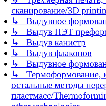
сканирование/3D printin
↳ Выдувное формован
↳ Выдув ПЭТ префор
↳ Выдув канистр
↳ Выдув флаконов
↳ Выдувное формован
↳ Термоформование, ка
остальные методы пере
пластмасс/Thermoforming