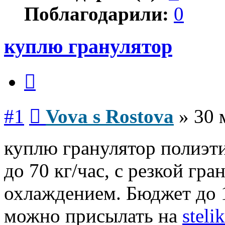
Поблагодарили:
0
куплю гранулятор
Цитата
Сообщение
#1
Vova s Rostova
»
30 
куплю гранулятор полиэт
до 70 кг/час, с резкой гр
охлаждением. Бюджет до 1
можно присылать на
steli