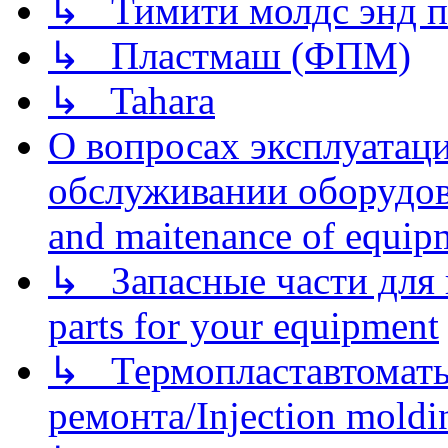
↳ Тимити молдс энд п
↳ Пластмаш (ФПМ)
↳ Tahara
О вопросах эксплуатаци
обслуживании оборудова
and maitenance of equip
↳ Запасные части для 
parts for your equipment
↳ Термопластавтоматы 
ремонта/Injection moldin