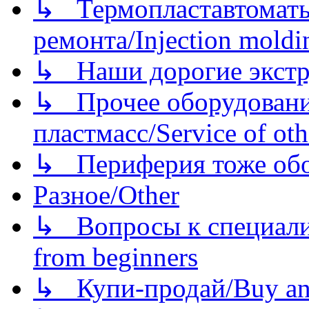
↳ Термопластавтоматы 
ремонта/Injection moldin
↳ Наши дорогие экстру
↳ Прочее оборудовани
пластмасс/Service of oth
↳ Периферия тоже обору
Разное/Other
↳ Вопросы к специали
from beginners
↳ Купи-продай/Buy and