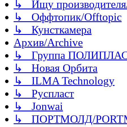
↳ Ищу производителя/
↳ Оффтопик/Offtopic
↳ Кунсткамера
Архив/Archive
↳ Группа ПОЛИПЛА
↳ Новая Орбита
↳ ILMA Technology
↳ Руспласт
↳ Jonwai
↳ ПОРТМОЛД/PORT