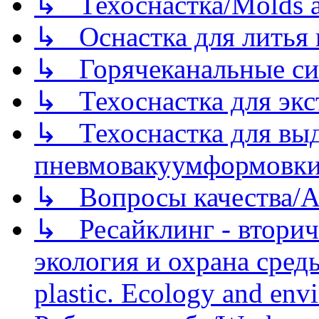
↳ Техоснастка/Molds a
↳ Оснастка для литья 
↳ Горячеканальные си
↳ Техоснастка для экс
↳ Техоснастка для вы
пневмовакуумформовк
↳ Вопросы качества/Abo
↳ Ресайклинг - вторич
экология и охрана среды/
plastic. Ecology and env