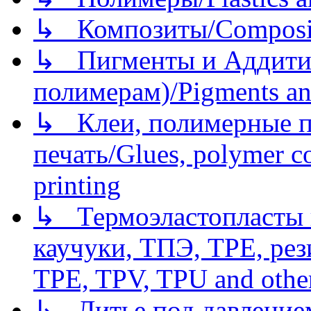
↳ Композиты/Сomposite
↳ Пигменты и Аддитив
полимерам)/Pigments an
↳ Клеи, полимерные по
печать/Glues, polymer co
printing
↳ Термоэластопласты и
каучуки, ТПЭ, TPE, рез
TPE, TPV, TPU and other
↳ Литье под давлением/