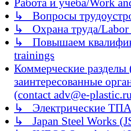
Работа и учеба/Work an
↳ Вопросы трудоустрой
↳ Охрана труда/Labor p
↳ Повышаем квалификац
trainings
Коммерческие разделы 
заинтересованные орга
(contact adv@e-plastic.r
↳ Электрические ТПА
↳ Japan Steel Works (