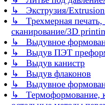
↳ Экструзия/Extrusion
↳ Трехмерная печать,
сканирование/3D printin
↳ Выдувное формован
↳ Выдув ПЭТ префор
↳ Выдув канистр
↳ Выдув флаконов
↳ Выдувное формован
↳ Термоформование, ка