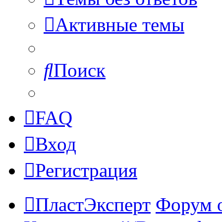
Активные темы
Поиск
FAQ
Вход
Регистрация
ПластЭксперт
Форум 