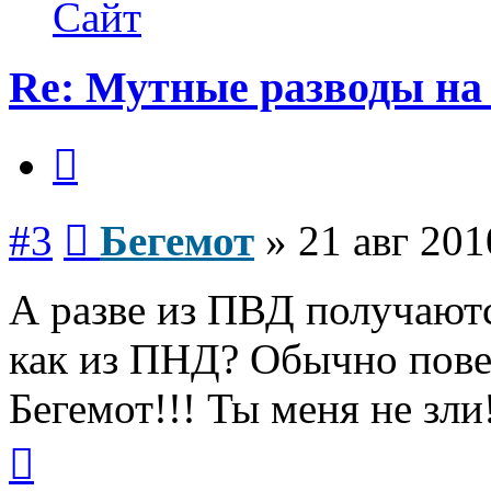
Бегемот
Сайт
Re: Мутные разводы на 
Цитата
Сообщение
#3
Бегемот
»
21 авг 201
А разве из ПВД получаютс
как из ПНД? Обычно повер
Бегемот!!! Ты меня не зли
Вернуться
к
началу