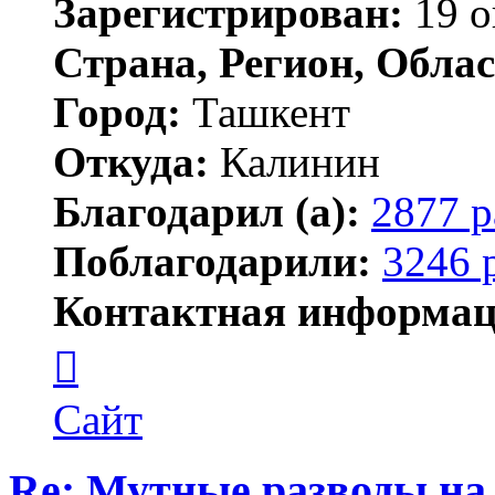
Зарегистрирован:
19 о
Страна, Регион, Облас
Город:
Ташкент
Откуда:
Калинин
Благодарил (а):
2877 р
Поблагодарили:
3246 
Контактная информац
Контактная
информация
пользователя
Maks42
Сайт
Re: Мутные разводы на 