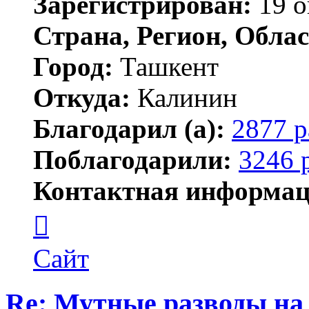
Зарегистрирован:
19 о
Страна, Регион, Облас
Город:
Ташкент
Откуда:
Калинин
Благодарил (а):
2877 р
Поблагодарили:
3246 
Контактная информац
Контактная
информация
пользователя
Maks42
Сайт
Re: Мутные разводы на 