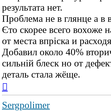
результата нет.
Проблема не в глянце а в 
Єто скорее всего вохоже н
от места впріска и расход
Добавил около 40% втори
сильній блеск но от дефек
деталь стала жёще.
Вернуться
к
началу
Sergpolimer