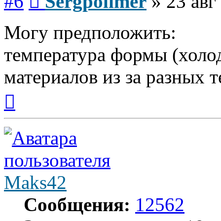
#6
Sergpolimer
»
23 авг
Могу предположить:
температура формы (холо
материалов из за разных 
Вернуться
к
началу
Maks42
Сообщения:
12562