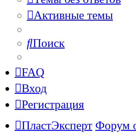
Активные темы
Поиск
FAQ
Вход
Регистрация
ПластЭксперт
Форум 