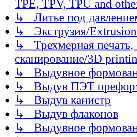
TPE, TPV, TPU and other
↳ Литье под давлением/
↳ Экструзия/Extrusion
↳ Трехмерная печать,
сканирование/3D printin
↳ Выдувное формован
↳ Выдув ПЭТ префор
↳ Выдув канистр
↳ Выдув флаконов
↳ Выдувное формован