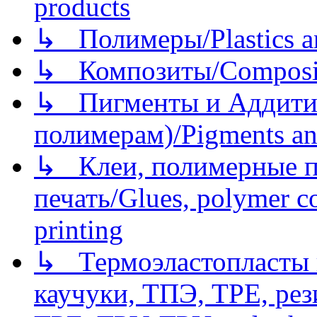
products
↳ Полимеры/Plastics a
↳ Композиты/Сomposite
↳ Пигменты и Аддитив
полимерам)/Pigments an
↳ Клеи, полимерные по
печать/Glues, polymer co
printing
↳ Термоэластопласты и
каучуки, ТПЭ, TPE, рез