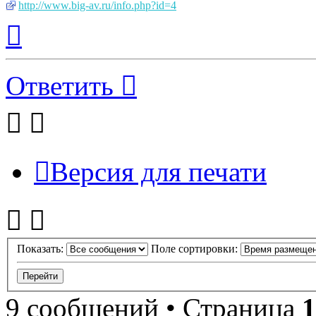
http://www.big-av.ru/info.php?id=4
Вернуться
к
началу
Ответить
Версия для печати
Показать:
Поле сортировки:
9 сообщений • Страница
1