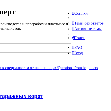
перт
Ссылки
Темы без ответов
роизводства и переработки пластмасс и
пециалистов.
Активные темы
Поиск
FAQ
Вход
 к специалистам от начинающих/Questions from beginners
 гаражных ворот