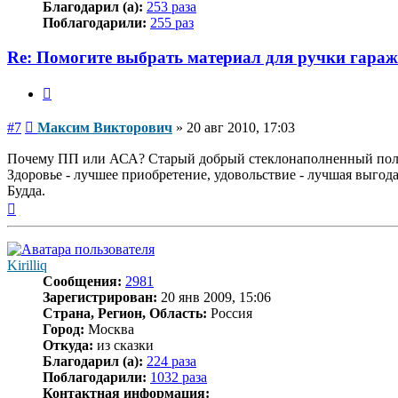
Благодарил (а):
253 раза
Поблагодарили:
255 раз
Re: Помогите выбрать материал для ручки гара
Цитата
Сообщение
#7
Максим Викторович
»
20 авг 2010, 17:03
Почему ПП или АСА? Старый добрый стеклонаполненный пол
Здоровье - лучшее приобретение, удовольствие - лучшая выго
Будда.
Вернуться
к
началу
Kirilliq
Сообщения:
2981
Зарегистрирован:
20 янв 2009, 15:06
Страна, Регион, Область:
Россия
Город:
Москва
Откуда:
из сказки
Благодарил (а):
224 раза
Поблагодарили:
1032 раза
Контактная информация: