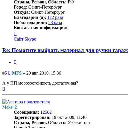
Страна, Регион, Область:
РФ
Город:
Санкт-Петербург
Откуда:
Санкт-Петербург
Благодарил (а):
122 раза
Поблагодарили:
53 раза
Контактная информация:
Контактная
информация
Сайт
Skype
пользователя
MFS
Re: Помогите выбрать материал для ручки гара
Цитата
Сообщение
#5
MFS
»
20 авг 2010, 15:36
А у ПП морозостойкость достаточная?
Вернуться
к
началу
Maks42
Сообщения:
12562
Зарегистрирован:
19 окт 2009, 11:40
Страна, Регион, Область:
Узбекистан
Город:
Ташкент