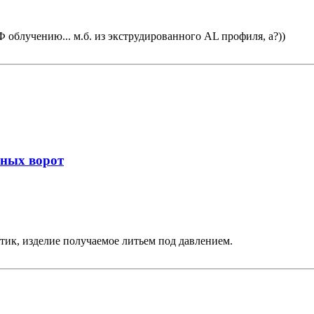
 облучению... м.б. из экструдированного AL профиля, а?))
жных ворот
тик, изделие получаемое литьем под давлением.