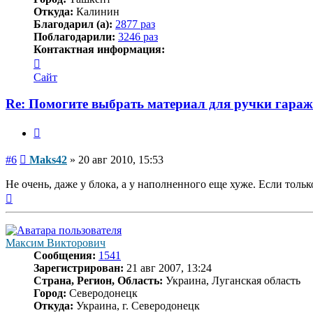
Откуда:
Калинин
Благодарил (а):
2877 раз
Поблагодарили:
3246 раз
Контактная информация:
Контактная
информация
Сайт
пользователя
Maks42
Re: Помогите выбрать материал для ручки гара
Цитата
Сообщение
#6
Maks42
»
20 авг 2010, 15:53
Не очень, даже у блока, а у наполненного еще хуже. Если тол
Вернуться
к
началу
Максим Викторович
Сообщения:
1541
Зарегистрирован:
21 авг 2007, 13:24
Страна, Регион, Область:
Украина, Луганская область
Город:
Северодонецк
Откуда:
Украина, г. Северодонецк