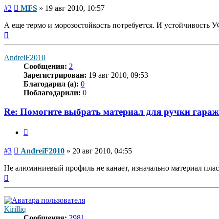
Сообщение
#2
MFS
»
19 авг 2010, 10:57
А еще термо и морозостойкость потребуется. И устойчивость УФ
Вернуться
к
началу
AndreiF2010
Сообщения:
2
Зарегистрирован:
19 авг 2010, 09:53
Благодарил (а):
0
Поблагодарили:
0
Re: Помогите выбрать материал для ручки гара
Цитата
Сообщение
#3
AndreiF2010
»
20 авг 2010, 04:55
Не алюминиевый профиль не канает, изначально материал плас
Вернуться
к
началу
Kirilliq
Сообщения:
2981