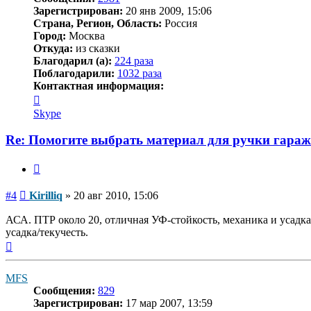
Зарегистрирован:
20 янв 2009, 15:06
Страна, Регион, Область:
Россия
Город:
Москва
Откуда:
из сказки
Благодарил (а):
224 раза
Поблагодарили:
1032 раза
Контактная информация:
Контактная
информация
Skype
пользователя
Kirilliq
Re: Помогите выбрать материал для ручки гара
Цитата
Сообщение
#4
Kirilliq
»
20 авг 2010, 15:06
АСА. ПТР около 20, отличная УФ-стойкость, механика и усадка
усадка/текучесть.
Вернуться
к
началу
MFS
Сообщения:
829
Зарегистрирован:
17 мар 2007, 13:59