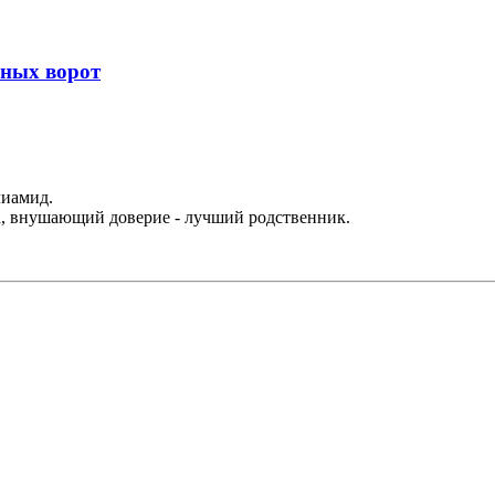
жных ворот
иамид.
да, внушающий доверие - лучший родственник.