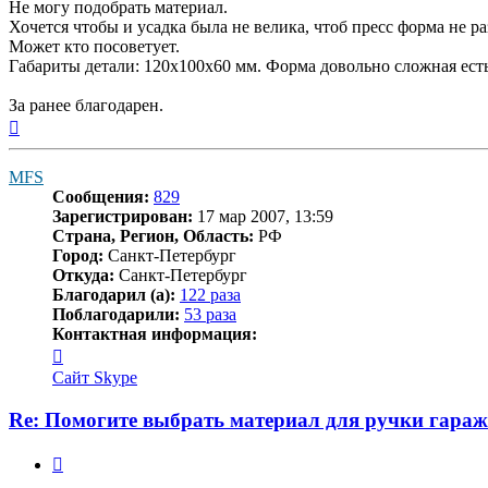
Не могу подобрать материал.
Хочется чтобы и усадка была не велика, чтоб пресс форма не раз
Может кто посоветует.
Габариты детали: 120х100х60 мм. Форма довольно сложная ест
За ранее благодарен.
Вернуться
к
началу
MFS
Сообщения:
829
Зарегистрирован:
17 мар 2007, 13:59
Страна, Регион, Область:
РФ
Город:
Санкт-Петербург
Откуда:
Санкт-Петербург
Благодарил (а):
122 раза
Поблагодарили:
53 раза
Контактная информация:
Контактная
информация
Сайт
Skype
пользователя
MFS
Re: Помогите выбрать материал для ручки гара
Цитата