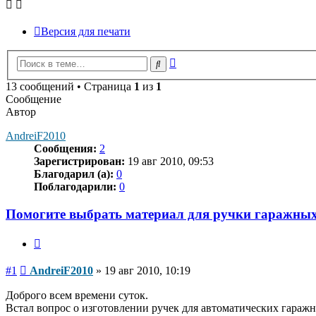
Версия для печати
Расширенный
Поиск
поиск
13 сообщений • Страница
1
из
1
Сообщение
Автор
AndreiF2010
Сообщения:
2
Зарегистрирован:
19 авг 2010, 09:53
Благодарил (а):
0
Поблагодарили:
0
Помогите выбрать материал для ручки гаражных
Цитата
Сообщение
#1
AndreiF2010
»
19 авг 2010, 10:19
Доброго всем времени суток.
Встал вопрос о изготовлении ручек для автоматических гаражн