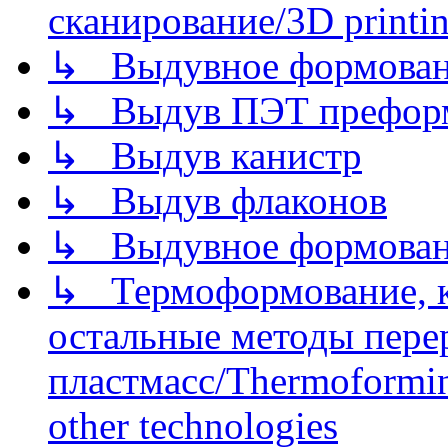
сканирование/3D printin
↳ Выдувное формован
↳ Выдув ПЭТ префор
↳ Выдув канистр
↳ Выдув флаконов
↳ Выдувное формован
↳ Термоформование, ка
остальные методы пере
пластмасс/Thermoforming
other technologies