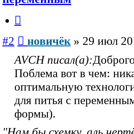
Цитата
Сообщение
#2
новичёк
»
29 июл 20
AVCH писал(а):
Доброго
Поблема вот в чем: ник
оптимальную технологи
для питья с переменны
формы).
"Нам бы схемку, аль чертё