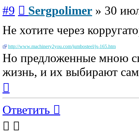
Сообщение
#9
Sergpolimer
»
30 июл
Не хотите через корругат
http://www.machinery2you.com/jumbosteel/js-165.htm
Но предложенные мною сп
жизнь, и их выбирают сам
Вернуться
к
началу
Ответить