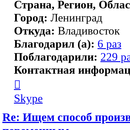
Страна, Регион, Облас
Город:
Ленинград
Откуда:
Владивосток
Благодарил (а):
6 раз
Поблагодарили:
229 р
Контактная информац
Контактная
информация
пользователя
новичёк
Skype
Re: Ищем способ произв