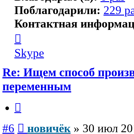
Поблагодарили:
229 р
Контактная информац
Контактная
информация
пользователя
новичёк
Skype
Re: Ищем способ произв
переменным
Цитата
Сообщение
#6
новичёк
»
30 июл 20