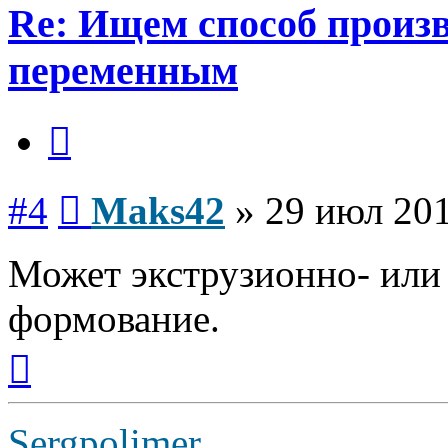
Re: Ищем способ произв
переменным
Цитата
Сообщение
#4
Maks42
»
29 июл 201
Может экструзионно- ил
формование.
Вернуться
к
началу
Sergpolimer