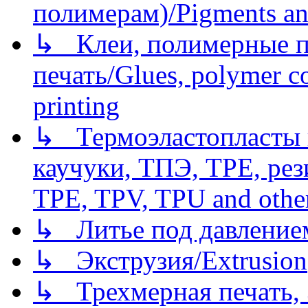
полимерам)/Pigments an
↳ Клеи, полимерные по
печать/Glues, polymer co
printing
↳ Термоэластопласты и
каучуки, ТПЭ, TPE, рез
TPE, TPV, TPU and other
↳ Литье под давлением/
↳ Экструзия/Extrusion
↳ Трехмерная печать,