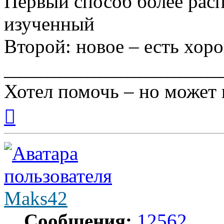
Первый способ более рас
изученный
Второй: новое – есть хор
______________________
Хотел помочь – но может 
Вернуться
к
началу
Maks42
Сообщения:
12562