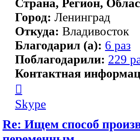
Страна, Регион, Облас
Город:
Ленинград
Откуда:
Владивосток
Благодарил (а):
6 раз
Поблагодарили:
229 р
Контактная информац
Контактная
информация
пользователя
новичёк
Skype
Re: Ищем способ произв
переменным