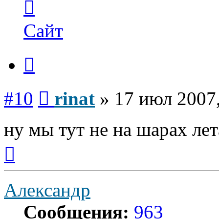
информация
пользователя
rinat
Сайт
Цитата
Сообщение
#10
rinat
»
17 июл 2007,
ну мы тут не на шарах лета
Вернуться
к
началу
Александр
Сообщения:
963