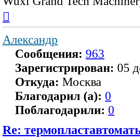
Wuxi Grand Tech Machin
Вернуться
к
началу
Александр
Сообщения:
963
Зарегистрирован:
05 д
Откуда:
Москва
Благодарил (а):
0
Поблагодарили:
0
Re: термопластавтом