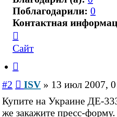
Поблагодарили:
0
Контактная информац
Контактная
информация
пользователя
ISV
Сайт
Цитата
Сообщение
#2
ISV
»
13 июл 2007, 0
Купите на Украине ДЕ-333
же закажите пресс-форму. 