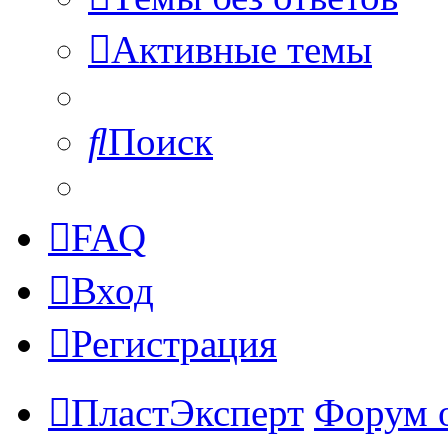
Активные темы
Поиск
FAQ
Вход
Регистрация
ПластЭксперт
Форум 