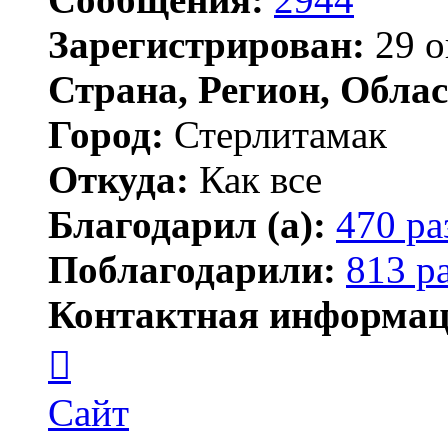
Зарегистрирован:
29 о
Страна, Регион, Облас
Город:
Стерлитамак
Откуда:
Как все
Благодарил (а):
470 ра
Поблагодарили:
813 р
Контактная информац
Контактная
информация
пользователя
ПластСтер
Сайт