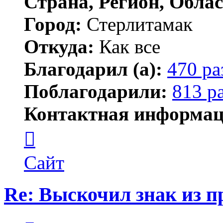
Страна, Регион, Облас
Город:
Стерлитамак
Откуда:
Как все
Благодарил (а):
470 ра
Поблагодарили:
813 р
Контактная информац
Контактная
информация
пользователя
ПластСтер
Сайт
Re: Выскочил знак из 
Цитата