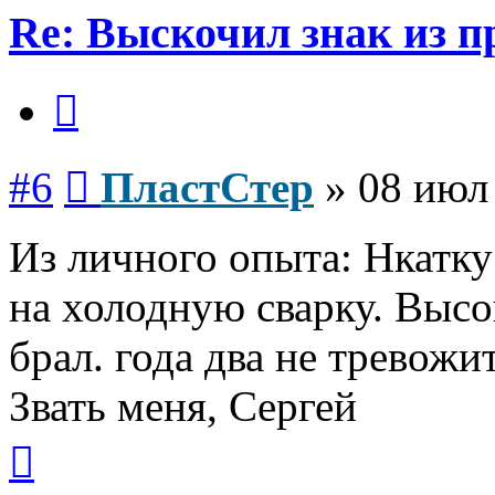
Re: Выскочил знак из 
Цитата
Сообщение
#6
ПластСтер
»
08 июл
Из личного опыта: Нкатку 
на холодную сварку. Высо
брал. года два не тревожи
Звать меня, Сергей
Вернуться
к
началу