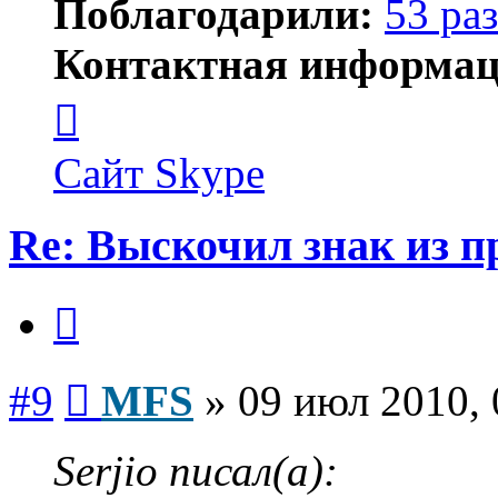
Поблагодарили:
53 раз
Контактная информац
Контактная
информация
пользователя
MFS
Сайт
Skype
Re: Выскочил знак из 
Цитата
Сообщение
#9
MFS
»
09 июл 2010, 
Serjio писал(а):