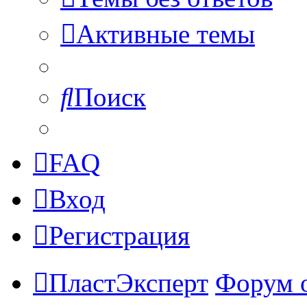
Активные темы
Поиск
FAQ
Вход
Регистрация
ПластЭксперт
Форум 