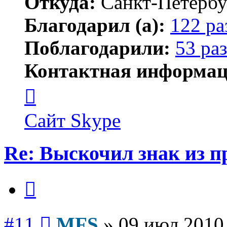
Откуда:
Санкт-Петербу
Благодарил (а):
122 ра
Поблагодарили:
53 раз
Контактная информац
Контактная
информация
пользователя
MFS
Сайт
Skype
Re: Выскочил знак из 
Цитата
Сообщение
#11
MFS
»
09 июл 2010,