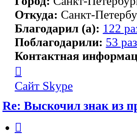
Город:
Санкт-Петербур
Откуда:
Санкт-Петербу
Благодарил (а):
122 ра
Поблагодарили:
53 раз
Контактная информац
Контактная
информация
пользователя
MFS
Сайт
Skype
Re: Выскочил знак из 
Цитата