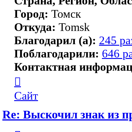
Страна, Регион, Облас
Город:
Томск
Откуда:
Tomsk
Благодарил (а):
245 ра
Поблагодарили:
646 р
Контактная информац
Контактная
информация
пользователя
Shadow
Сайт
Re: Выскочил знак из 
Цитата