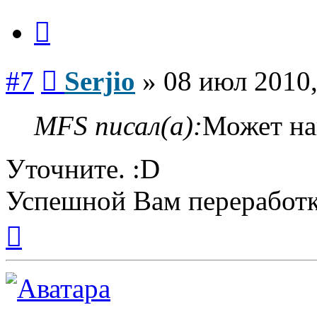
Цитата
Сообщение
#7
Serjio
»
08 июл 2010,
MFS писал(а):
Может на
Уточните. :D
Успешной Вам переработк
Вернуться
к
началу