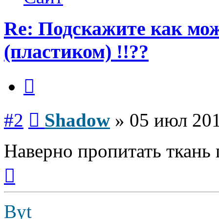
Re: Подскажите как мож
(пластиком) !!??
Цитата
Сообщение
#2
Shadow
»
05 июл 201
Наверно пропитать ткань
Вернуться
к
началу
Byt