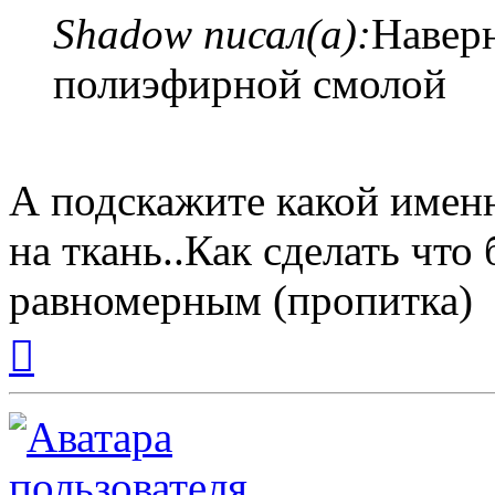
Shadow писал(а):
Наверн
полиэфирной смолой
А подскажите какой именн
на ткань..Как сделать чт
равномерным (пропитка)
Вернуться
к
началу