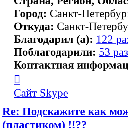
Страна, Регион, Облас
Город:
Санкт-Петербур
Откуда:
Санкт-Петербу
Благодарил (а):
122 ра
Поблагодарили:
53 раз
Контактная информац
Контактная
информация
пользователя
MFS
Сайт
Skype
Re: Подскажите как мож
(пластиком) !!??