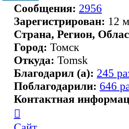
Сообщения:
2956
Зарегистрирован:
12 м
Страна, Регион, Облас
Город:
Томск
Откуда:
Tomsk
Благодарил (а):
245 ра
Поблагодарили:
646 р
Контактная информац
Контактная
информация
пользователя
Shadow
Сайт