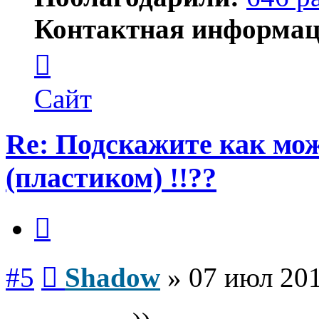
Контактная информац
Контактная
информация
пользователя
Shadow
Сайт
Re: Подскажите как мож
(пластиком) !!??
Цитата
Сообщение
#5
Shadow
»
07 июл 201