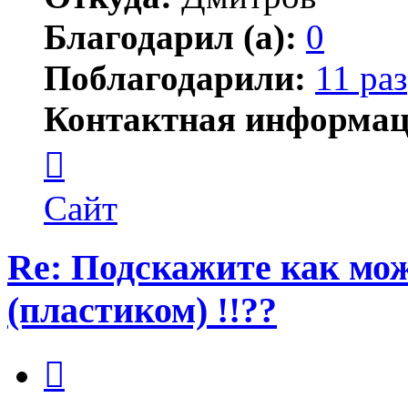
Благодарил (а):
0
Поблагодарили:
11 раз
Контактная информац
Контактная
информация
пользователя
Ксения
Сайт
Re: Подскажите как мож
(пластиком) !!??
Цитата