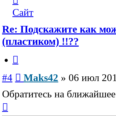
пользователя
Maks42
Сайт
Re: Подскажите как мож
(пластиком) !!??
Цитата
Сообщение
#4
Maks42
»
06 июл 201
Обратитесь на ближайшее 
Вернуться
к
началу