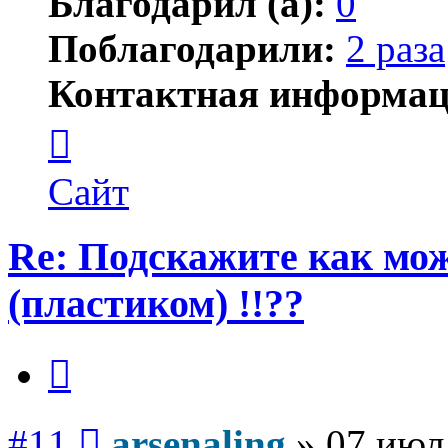
Благодарил (а):
0
Поблагодарили:
2 раза
Контактная информац
Контактная
информация
пользователя
arsenaling
Сайт
Re: Подскажите как мож
(пластиком) !!??
Цитата
Сообщение
#11
arsenaling
»
07 июл