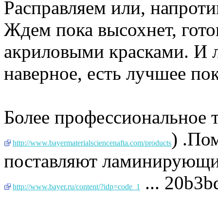
Расправляем или, напротив
Ждем пока высохнет, готов
акриловыми красками. И л
наверное, есть лучшее по
Более профессиональное т
) .По
http://www.bayermaterialsciencenafta.com/products
поставляют ламинирующи
... 20b3b
http://www.bayer.ru/content/?idp=code_1