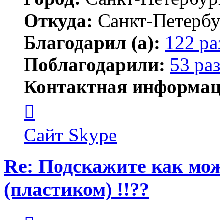
Откуда:
Санкт-Петербу
Благодарил (а):
122 ра
Поблагодарили:
53 раз
Контактная информац
Контактная
информация
пользователя
MFS
Сайт
Skype
Re: Подскажите как мож
(пластиком) !!??
Цитата