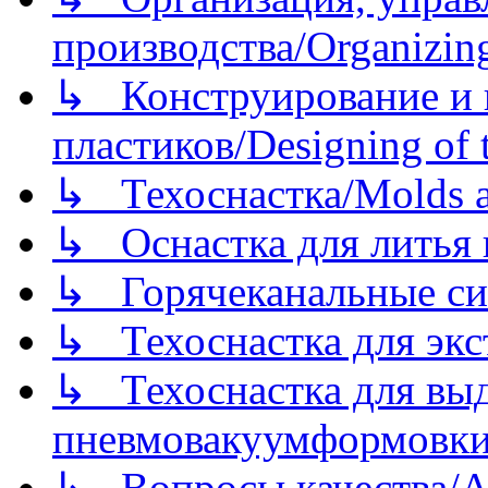
производства/Organizing
↳ Конструирование и п
пластиков/Designing of t
↳ Техоснастка/Molds a
↳ Оснастка для литья 
↳ Горячеканальные си
↳ Техоснастка для экс
↳ Техоснастка для вы
пневмовакуумформовк
↳ Вопросы качества/Abo