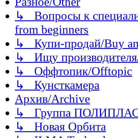
Разное/Other
↳ Вопросы к специали
from beginners
↳ Купи-продай/Buy and
↳ Ищу производителя/
↳ Оффтопик/Offtopic
↳ Кунсткамера
Архив/Archive
↳ Группа ПОЛИПЛА
↳ Новая Орбита