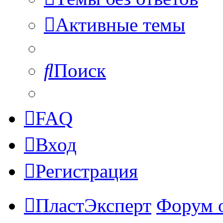
Активные темы
Поиск
FAQ
Вход
Регистрация
ПластЭксперт
Форум 