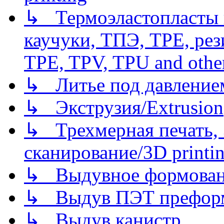
↳ Термоэластопласты и
каучуки, ТПЭ, TPE, рез
TPE, TPV, TPU and other
↳ Литье под давлением/
↳ Экструзия/Extrusion
↳ Трехмерная печать,
сканирование/3D printin
↳ Выдувное формован
↳ Выдув ПЭТ префор
↳ Выдув канистр