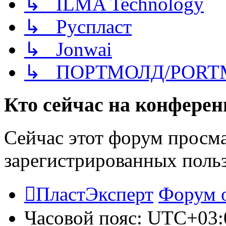
↳ ILMA Technology
↳ Руспласт
↳ Jonwai
↳ ПОРТМОЛД/PORT
Кто сейчас на конфере
Сейчас этот форум просма
зарегистрированных польз
ПластЭксперт
Форум 
Часовой пояс:
UTC+03: