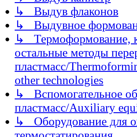
↳ Выдув флаконов
↳ Выдувное формован
↳ Термоформование, ка
остальные методы пере
пластмасс/Thermoforming
other technologies
↳ Вспомогательное об
пластмасс/Auxiliary equi
↳ Оборудование для о
термостатирования