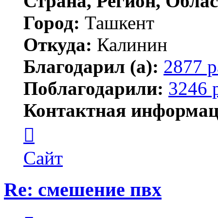
Страна, Регион, Облас
Город:
Ташкент
Откуда:
Калинин
Благодарил (а):
2877 р
Поблагодарили:
3246 
Контактная информац
Контактная
информация
пользователя
Maks42
Сайт
Re: смешение пвх
Цитата