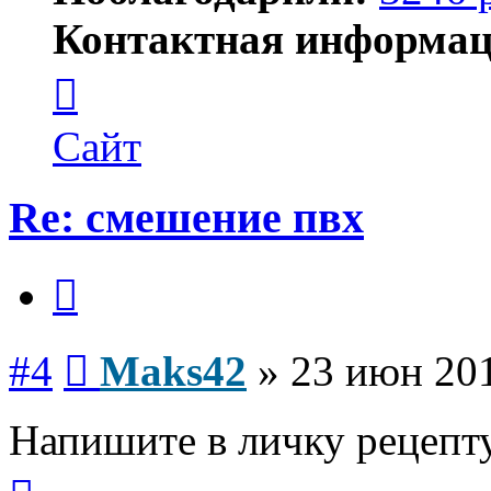
Контактная информац
Контактная
информация
пользователя
Maks42
Сайт
Re: смешение пвх
Цитата
Сообщение
#4
Maks42
»
23 июн 201
Напишите в личку рецепт
Вернуться