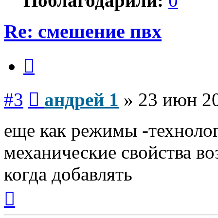
Поблагодарили:
0
Re: смешение пвх
Цитата
Сообщение
#3
андрей 1
»
23 июн 20
еще как режимы -техноло
механические свойства во
когда добавлять
Вернуться
к
началу