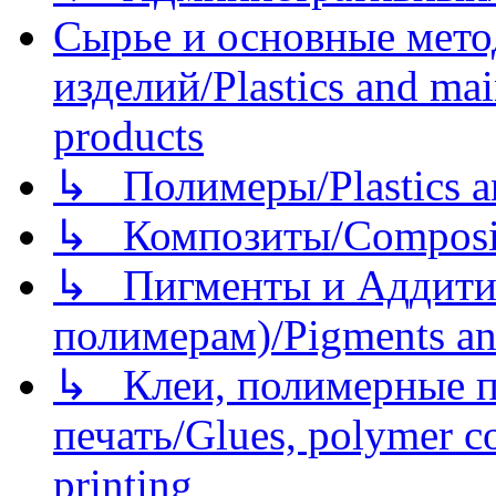
Сырье и основные мето
изделий/Plastics and mai
products
↳ Полимеры/Plastics a
↳ Композиты/Сomposite
↳ Пигменты и Аддитив
полимерам)/Pigments an
↳ Клеи, полимерные по
печать/Glues, polymer co
printing