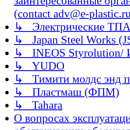
заинтересованные орга
(contact adv@e-plastic.r
↳ Электрические ТПА
↳ Japan Steel Works (
↳ INEOS Styrolution
↳ YUDO
↳ Тимити молдс энд п
↳ Пластмаш (ФПМ)
↳ Tahara
О вопросах эксплуатаци