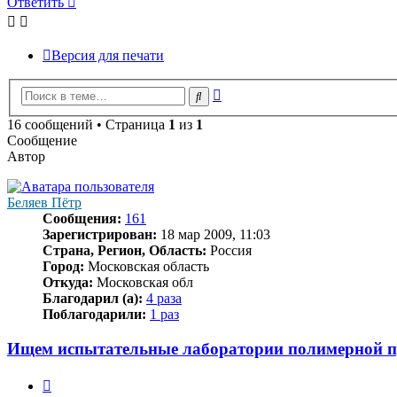
Ответить
Версия для печати
Расширенный
Поиск
поиск
16 сообщений • Страница
1
из
1
Сообщение
Автор
Беляев Пётр
Сообщения:
161
Зарегистрирован:
18 мар 2009, 11:03
Страна, Регион, Область:
Россия
Город:
Московская область
Откуда:
Московская обл
Благодарил (а):
4 раза
Поблагодарили:
1 раз
Ищем испытательные лаборатории полимерной 
Цитата