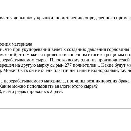
ается донышко у крышки, по истечению определенного промежу
оения материала
и, что при укупоревании ведет к созданию давления горловины
яжений, что может и привести в конечном итоге к трещинам и о
перерабатываемом сырье. Плюс ко всему один из производителе
решел на другую марку сырья- 277 полиэтилен... Какие будут м
. Может быть он не очень пластичный или неоднородный, т.е. н
ва перерабатываемого материала, причины возникновения брака
акие можно использовать аналоги этого сырья?
, всего редактировалось 2 раза.