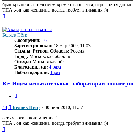
брак крышки,- с течением времени лопается, отрывается доны
ТПА ,-он как женщина, всегда требует внимания )))
Вернуться
к
началу
Беляев Пётр
Сообщения:
161
Зарегистрирован:
18 мар 2009, 11:03
Страна, Регион, Область:
Россия
Город:
Московская область
Откуда:
Московская обл
Благодарил (а):
4 раза
Поблагодарили:
1 раз
Re: Ищем испытательные лаборатории полимерн
Цитата
Сообщение
#4
Беляев Пётр
»
30 июн 2010, 11:37
есть у кого какие мнения ?
ТПА ,-он как женщина, всегда требует внимания )))
Вернуться