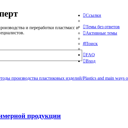
перт
Ссылки
Темы без ответов
роизводства и переработки пластмасс и
пециалистов.
Активные темы
Поиск
FAQ
Вход
ды производства пластиковых изделий/Plastics and main ways of pr
имерной продукции