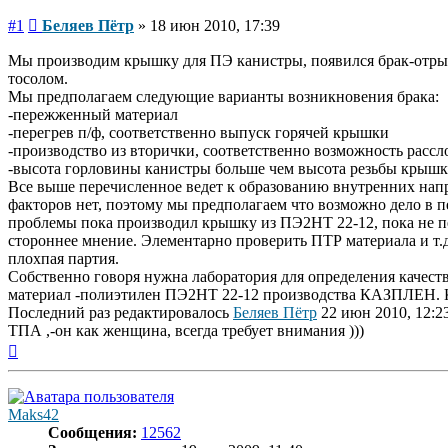
Сообщение
#1
Беляев Пётр
»
18 июн 2010, 17:39
Мы производим крышку для ПЭ канистры, появился брак-отрыв
тосолом.
Мы предполагаем следующие варианты возникновения брака:
-пережженный материал
-перегрев п/ф, соответственно выпуск горячей крышки
-производство из вторички, соответственно возможность рассл
-высота горловины канистры больше чем высота резьбы крышк
Все выше перечисленное ведет к образованию внутренних напр
факторов нет, поэтому мы предполагаем что возможно дело в 
проблемы пока производил крышку из ПЭ2НТ 22-12, пока не пе
стороннее мнение. Элементарно проверить ПТР материала и т.д
плохпая партия.
Собственно говоря нужна лаборатория для определения качест
материал -полиэтилен ПЭ2НТ 22-12 производства КАЗПЛЕН. К
Последний раз редактировалось
Беляев Пётр
22 июн 2010, 12:23
ТПА ,-он как женщина, всегда требует внимания )))
Вернуться
к
началу
Maks42
Сообщения:
12562