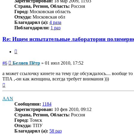
Зарегистрирован:
18 мар 2009, 11:03
Страна, Регион, Область:
Россия
Город:
Московская область
Откуда:
Московская обл
Благодарил (а):
4 раза
Поблагодарили:
1 раз
Re: Ищем испытательные лаборатории полимерн
Цитата
Сообщение
#6
Беляев Пётр
»
01 июл 2010, 17:52
а может ссылочку кинете на тему где обсуждалось.... вообще т
ТПА ,-он как женщина, всегда требует внимания )))
Вернуться
к
началу
AAN
Сообщения:
1184
Зарегистрирован:
10 фев 2010, 09:12
Страна, Регион, Область:
Россия
Город:
Томск
Откуда:
ТПУ
Благодарил (а):
58 раз