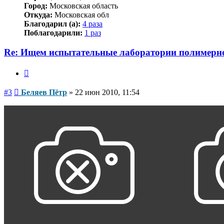
Город:
Московская область
Откуда:
Московская обл
Благодарил (а):
4 раза
Поблагодарили:
1 раз
Re: Ищем испытательные лаборатории полимерн
Цитата
Сообщение
#3
Беляев Пётр
»
22 июн 2010, 11:54