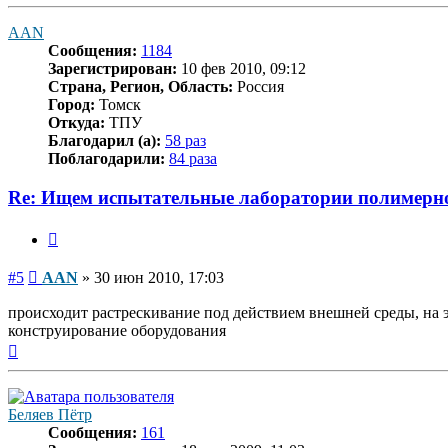
к
началу
AAN
Сообщения:
1184
Зарегистрирован:
10 фев 2010, 09:12
Страна, Регион, Область:
Россия
Город:
Томск
Откуда:
ТПУ
Благодарил (а):
58 раз
Поблагодарили:
84 раза
Re: Ищем испытательные лаборатории полимерн
Цитата
Сообщение
#5
AAN
»
30 июн 2010, 17:03
происходит растрескивание под действием внешней среды, на э
конструирование оборудования
Вернуться
к
началу
Беляев Пётр
Сообщения:
161