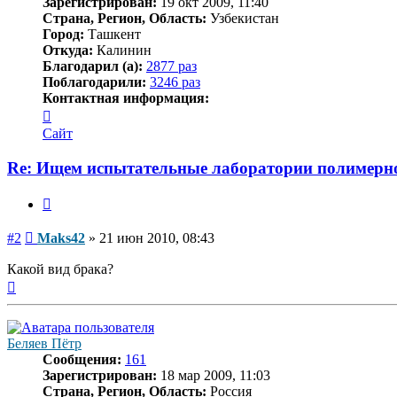
Зарегистрирован:
19 окт 2009, 11:40
Страна, Регион, Область:
Узбекистан
Город:
Ташкент
Откуда:
Калинин
Благодарил (а):
2877 раз
Поблагодарили:
3246 раз
Контактная информация:
Контактная
информация
Сайт
пользователя
Maks42
Re: Ищем испытательные лаборатории полимерн
Цитата
Сообщение
#2
Maks42
»
21 июн 2010, 08:43
Какой вид брака?
Вернуться
к
началу
Беляев Пётр
Сообщения:
161
Зарегистрирован:
18 мар 2009, 11:03
Страна, Регион, Область:
Россия