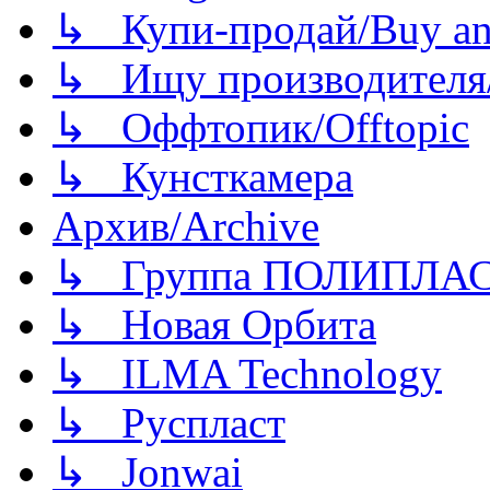
↳ Купи-продай/Buy and
↳ Ищу производителя/
↳ Оффтопик/Offtopic
↳ Кунсткамера
Архив/Archive
↳ Группа ПОЛИПЛА
↳ Новая Орбита
↳ ILMA Technology
↳ Руспласт
↳ Jonwai