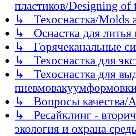
пластиков/Designing of t
↳ Техоснастка/Molds a
↳ Оснастка для литья 
↳ Горячеканальные си
↳ Техоснастка для экс
↳ Техоснастка для вы
пневмовакуумформовк
↳ Вопросы качества/Abo
↳ Ресайклинг - вторич
экология и охрана среды/