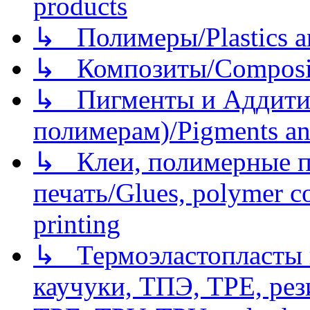
products
↳ Полимеры/Plastics a
↳ Композиты/Сomposite
↳ Пигменты и Аддитив
полимерам)/Pigments an
↳ Клеи, полимерные по
печать/Glues, polymer co
printing
↳ Термоэластопласты и
каучуки, ТПЭ, TPE, рез