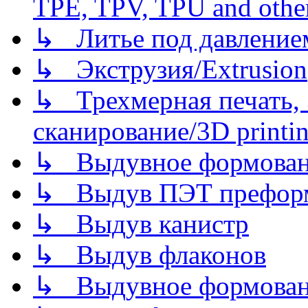
TPE, TPV, TPU and other
↳ Литье под давлением/
↳ Экструзия/Extrusion
↳ Трехмерная печать,
сканирование/3D printin
↳ Выдувное формован
↳ Выдув ПЭТ префор
↳ Выдув канистр
↳ Выдув флаконов
↳ Выдувное формован