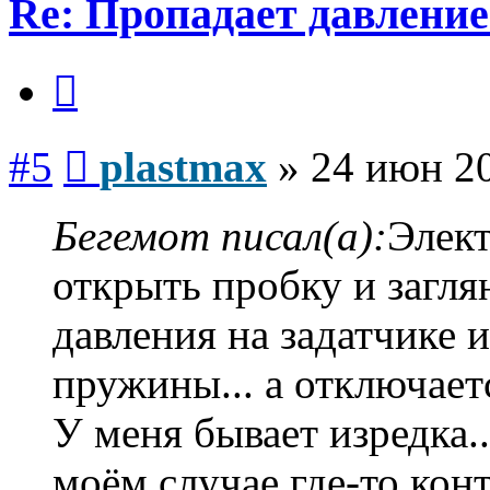
Re: Пропадает давление
Цитата
Сообщение
#5
plastmax
»
24 июн 20
Бегемот писал(а):
Элект
открыть пробку и загля
давления на задатчике 
пружины... а отключается
У меня бывает изредка..
моём случае где-то конт