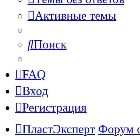
Активные темы
Поиск
FAQ
Вход
Регистрация
ПластЭксперт
Форум 