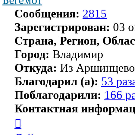
Сообщения:
2815
Зарегистрирован:
03 о
Страна, Регион, Облас
Город:
Владимир
Откуда:
Из Аршинцево, 
Благодарил (а):
53 раз
Поблагодарили:
166 р
Контактная информац
Контактная
информация
пользователя
Бегемот