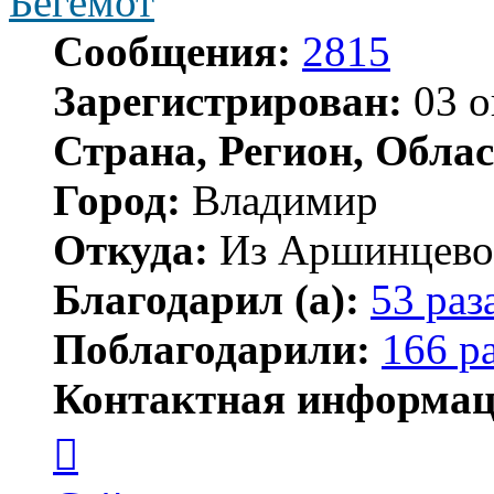
Бегемот
Сообщения:
2815
Зарегистрирован:
03 о
Страна, Регион, Облас
Город:
Владимир
Откуда:
Из Аршинцево, 
Благодарил (а):
53 раз
Поблагодарили:
166 р
Контактная информац
Контактная
информация
пользователя
Бегемот