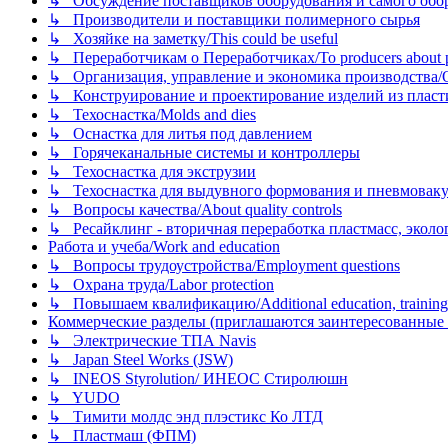
↳ Обсуждение поставщиков оборудования и самого оборудо
↳ Производители и поставщики полимерного сырья
↳ Хозяйке на заметку/This could be useful
↳ Переработчикам о Переработчиках/To producers about p
↳ Организация, управление и экономика производства/Org
↳ Конструирование и проектирование изделий из пластиков
↳ Техоснастка/Molds and dies
↳ Оснастка для литья под давлением
↳ Горячеканальные системы и контроллеры
↳ Техоснастка для экструзии
↳ Техоснастка для выдувного формования и пневмовак
↳ Вопросы качества/About quality controls
↳ Ресайклинг - вторичная переработка пластмасс, экология и
Работа и учеба/Work and education
↳ Вопросы трудоустройства/Employment questions
↳ Охрана труда/Labor protection
↳ Повышаем квалификацию/Additional education, training
Коммерческие разделы (приглашаются заинтересованные орг
↳ Электрические ТПА Navis
↳ Japan Steel Works (JSW)
↳ INEOS Styrolution/ ИНЕОС Стиролюшн
↳ YUDO
↳ Тимити молдс энд плэстикс Ко ЛТД
↳ Пластмаш (ФПМ)