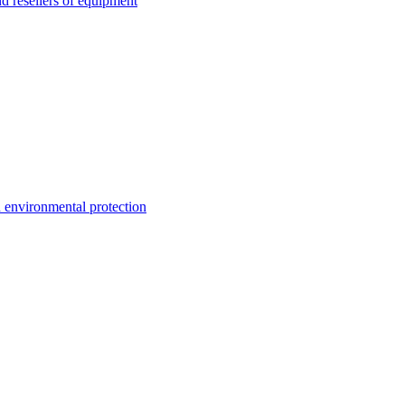
esellers of equipment
environmental protection