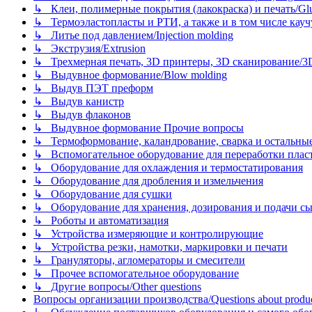
↳ Клеи, полимерные покрытия (лакокраска) и печать/Glues, 
↳ Термоэластопласты и РТИ, а также и в том числе каучук
↳ Литье под давлением/Injection molding
↳ Экструзия/Extrusion
↳ Трехмерная печать, 3D принтеры, 3D сканирование/3D pr
↳ Выдувное формование/Blow molding
↳ Выдув ПЭТ преформ
↳ Выдув канистр
↳ Выдув флаконов
↳ Выдувное формование Прочие вопросы
↳ Термоформование, каландрование, сварка и остальные ме
↳ Вспомогательное оборудование для переработки пластмасс
↳ Оборудование для охлаждения и термостатирования
↳ Оборудование для дробления и измельчения
↳ Оборудование для сушки
↳ Оборудование для хранения, дозирования и подачи сы
↳ Роботы и автоматизация
↳ Устройства измеряющие и контролирующие
↳ Устройства резки, намотки, маркировки и печати
↳ Грануляторы, агломераторы и смесители
↳ Прочее вспомогательное оборудование
↳ Другие вопросы/Other questions
Вопросы организации производства/Questions about product