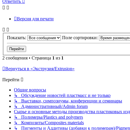
Ответить
Версия для печати
Показать:
Поле сортировки:
2 сообщения • Страница
1
из
1
Вернуться в «Экструзия/Extrusion»
Перейти
Общие вопросы
↳ Обсуждение новостей пластмасс и не только
↳ Выставки, симпозиумы, конференции и семинары
↳ Административный/Admin forum
Сырье и основные методы производства пластиковых изделий/
↳ Полимеры/Plastics and polymers
↳ Композиты/Сomposites materials
↳ Пигменты и Аддитивы (добавки к полимерам)/Pigments