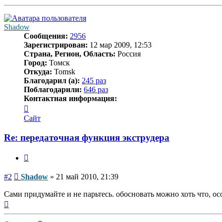
к
началу
Shadow
Сообщения:
2956
Зарегистрирован:
12 мар 2009, 12:53
Страна, Регион, Область:
Россия
Город:
Томск
Откуда:
Tomsk
Благодарил (а):
245 раз
Поблагодарили:
646 раз
Контактная информация:
Контактная
информация
Сайт
пользователя
Shadow
Re: передаточная функция экструдера
Цитата
Сообщение
#2
Shadow
»
21 май 2010, 21:39
Сами придумайте и не парьтесь. обосновать можно хоть что, ос
Вернуться
к
началу