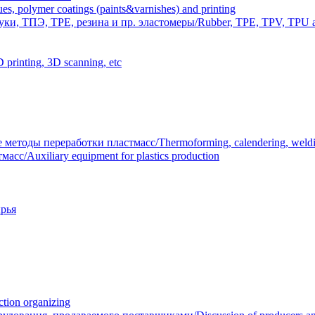
polymer coatings (paints&varnishes) and printing
и, ТПЭ, TPE, резина и пр. эластомеры/Rubber, TPE, TPV, TPU an
inting, 3D scanning, etc
тоды переработки пластмасс/Thermoforming, calendering, welding
/Auxiliary equipment for plastics production
рья
ion organizing