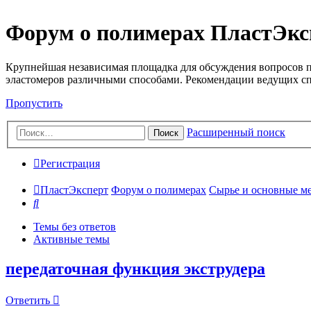
Форум о полимерах ПластЭкс
Крупнейшая независимая площадка для обсуждения вопросов п
эластомеров различными способами. Рекомендации ведущих с
Пропустить
Расширенный поиск
Поиск
Регистрация
ПластЭксперт
Форум о полимерах
Сырье и основные мето
Поиск
Темы без ответов
Активные темы
передаточная функция экструдера
Ответить