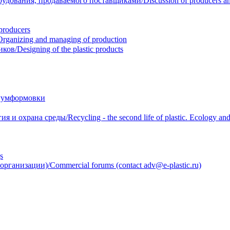
вания, продаваемого поставщиками/Discussion of producers and r
roducers
anizing and managing of production
/Designing of the plastic products
уумформовки
 охрана среды/Recycling - the second life of plastic. Ecology and 
s
анизации)/Commercial forums (contact adv@e-plastic.ru)