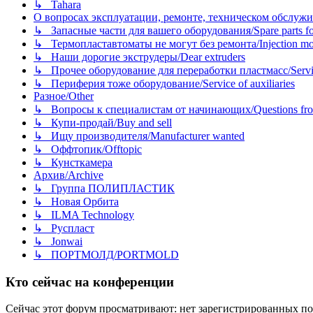
↳ Tahara
О вопросах эксплуатации, ремонте, техническом обслужива
↳ Запасные части для вашего оборудования/Spare parts fo
↳ Термопластавтоматы не могут без ремонта/Injection mold
↳ Наши дорогие экструдеры/Dear extruders
↳ Прочее оборудование для переработки пластмасс/Service o
↳ Периферия тоже оборудование/Service of auxiliaries
Разное/Other
↳ Вопросы к специалистам от начинающих/Questions fro
↳ Купи-продай/Buy and sell
↳ Ищу производителя/Manufacturer wanted
↳ Оффтопик/Offtopic
↳ Кунсткамера
Архив/Archive
↳ Группа ПОЛИПЛАСТИК
↳ Новая Орбита
↳ ILMA Technology
↳ Руспласт
↳ Jonwai
↳ ПОРТМОЛД/PORTMOLD
Кто сейчас на конференции
Сейчас этот форум просматривают: нет зарегистрированных пол