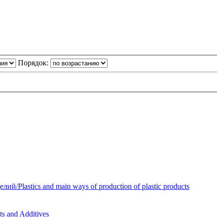
Порядок:
Plastics and main ways of production of plastic products
 and Additives