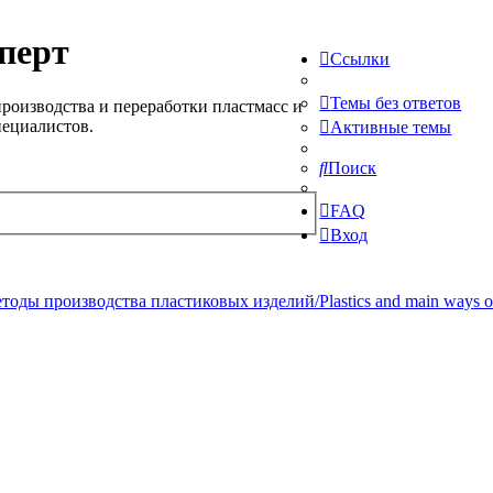
перт
Ссылки
Темы без ответов
роизводства и переработки пластмасс и
пециалистов.
Активные темы
Поиск
FAQ
Вход
ды производства пластиковых изделий/Plastics and main ways of pr