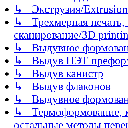
↳ Экструзия/Extrusion
↳ Трехмерная печать,
сканирование/3D printin
↳ Выдувное формован
↳ Выдув ПЭТ префор
↳ Выдув канистр
↳ Выдув флаконов
↳ Выдувное формован
↳ Термоформование, ка
остальные методы пере