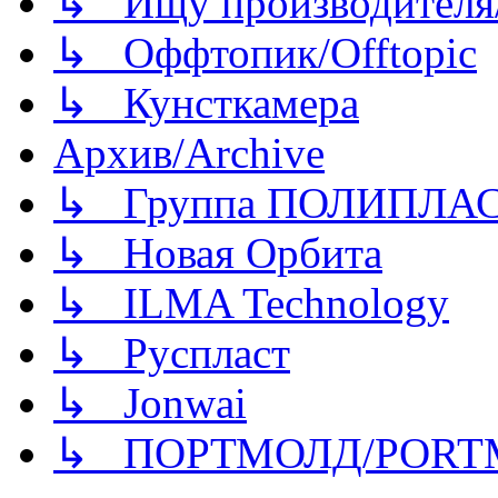
↳ Ищу производителя/
↳ Оффтопик/Offtopic
↳ Кунсткамера
Архив/Archive
↳ Группа ПОЛИПЛА
↳ Новая Орбита
↳ ILMA Technology
↳ Руспласт
↳ Jonwai
↳ ПОРТМОЛД/PORT