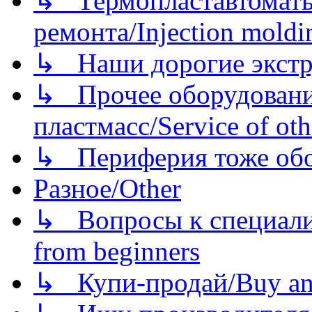
↳ Термопластавтоматы 
ремонта/Injection moldin
↳ Наши дорогие экстру
↳ Прочее оборудовани
пластмасс/Service of oth
↳ Периферия тоже обору
Разное/Other
↳ Вопросы к специали
from beginners
↳ Купи-продай/Buy and