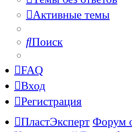
Активные темы
Поиск
FAQ
Вход
Регистрация
ПластЭксперт
Форум 