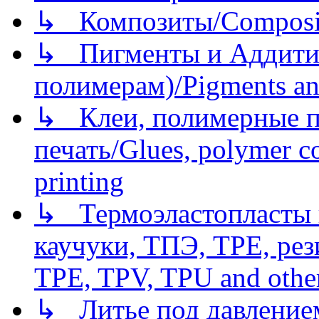
↳ Композиты/Сomposite
↳ Пигменты и Аддитив
полимерам)/Pigments an
↳ Клеи, полимерные по
печать/Glues, polymer co
printing
↳ Термоэластопласты и
каучуки, ТПЭ, TPE, рез
TPE, TPV, TPU and other
↳ Литье под давлением/