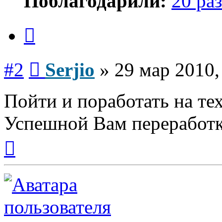
Поблагодарили:
20 раз
Цитата
Сообщение
#2
Serjio
»
29 мар 2010,
Пойти и поработать на тех
Успешной Вам переработк
Вернуться
к
началу