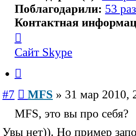
Поблагодарили:
53 раз
Контактная информац
Контактная
информация
пользователя
MFS
Сайт
Skype
Цитата
Сообщение
#7
MFS
»
31 мар 2010, 
MFS, это вы про себя?
Увы нет)). Но пример запо