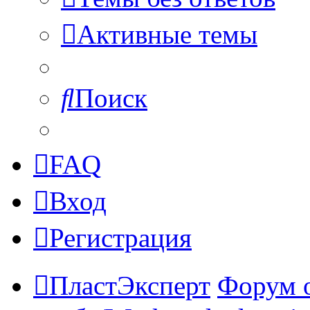
Активные темы
Поиск
FAQ
Вход
Регистрация
ПластЭксперт
Форум 