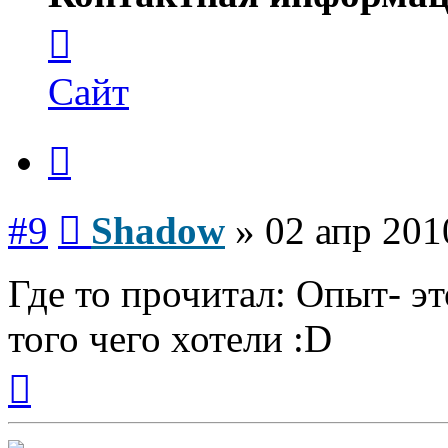
Контактная
информация
пользователя
Shadow
Сайт
Цитата
Сообщение
#9
Shadow
»
02 апр 201
Где то прочитал: Опыт- эт
того чего хотели :D
Вернуться
к
началу