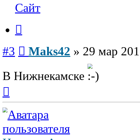
Maks42
Сайт
Цитата
Сообщение
#3
Maks42
»
29 мар 201
В Нижнекамске
Вернуться
к
началу