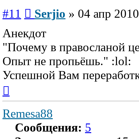
Сообщение
#11
Serjio
»
04 апр 2010
Анекдот
"Почему в правосланой це
Опыт не пропьёшь." :lol:
Успешной Вам переработк
Вернуться
к
началу
Remesa88
Сообщения:
5