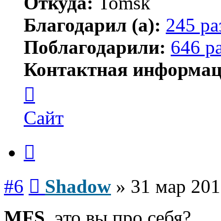
Откуда:
Tomsk
Благодарил (а):
245 ра
Поблагодарили:
646 р
Контактная информац
Контактная
информация
пользователя
Shadow
Сайт
Цитата
Сообщение
#6
Shadow
»
31 мар 201
MFS
, это вы про себя?