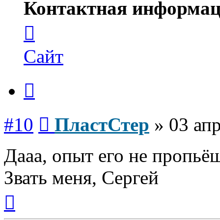
Контактная информац
Контактная
информация
пользователя
ПластСтер
Сайт
Цитата
Сообщение
#10
ПластСтер
»
03 апр
Дааа, опыт его не пропьё
Звать меня, Сергей
Вернуться
к
началу