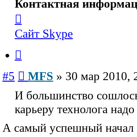
Контактная информац
Контактная
информация
пользователя
MFS
Сайт
Skype
Цитата
Сообщение
#5
MFS
»
30 мар 2010, 
И большинство сошлось
карьеру технолога надо 
А самый успешный начал с 