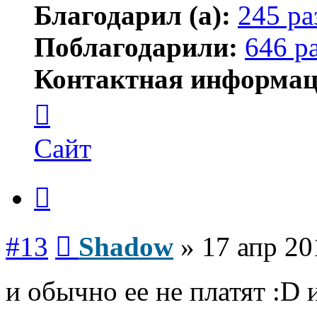
Благодарил (а):
245 ра
Поблагодарили:
646 р
Контактная информац
Контактная
информация
пользователя
Shadow
Сайт
Цитата
Сообщение
#13
Shadow
»
17 апр 20
и обычно ее не платят :D 