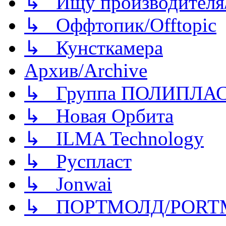
↳ Ищу производителя/
↳ Оффтопик/Offtopic
↳ Кунсткамера
Архив/Archive
↳ Группа ПОЛИПЛА
↳ Новая Орбита
↳ ILMA Technology
↳ Руспласт
↳ Jonwai
↳ ПОРТМОЛД/PORT