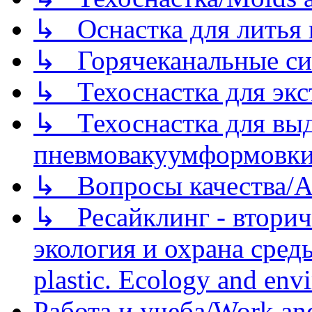
↳ Оснастка для литья 
↳ Горячеканальные си
↳ Техоснастка для экс
↳ Техоснастка для вы
пневмовакуумформовк
↳ Вопросы качества/Abo
↳ Ресайклинг - вторич
экология и охрана среды/
plastic. Ecology and env
Работа и учеба/Work an