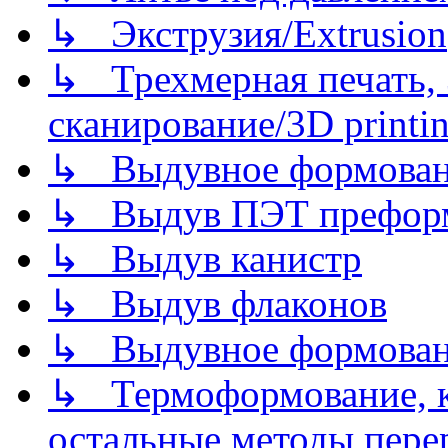
↳ Экструзия/Extrusion
↳ Трехмерная печать,
сканирование/3D printin
↳ Выдувное формован
↳ Выдув ПЭТ префор
↳ Выдув канистр
↳ Выдув флаконов
↳ Выдувное формован
↳ Термоформование, ка
остальные методы пере