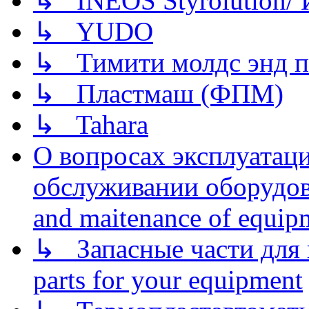
↳ INEOS Styrolution
↳ YUDO
↳ Тимити молдс энд п
↳ Пластмаш (ФПМ)
↳ Tahara
О вопросах эксплуатаци
обслуживании оборудова
and maitenance of equip
↳ Запасные части для 
parts for your equipment