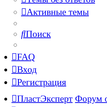
Активные темы
Поиск
FAQ
Вход
Регистрация
ПластЭксперт
Форум 