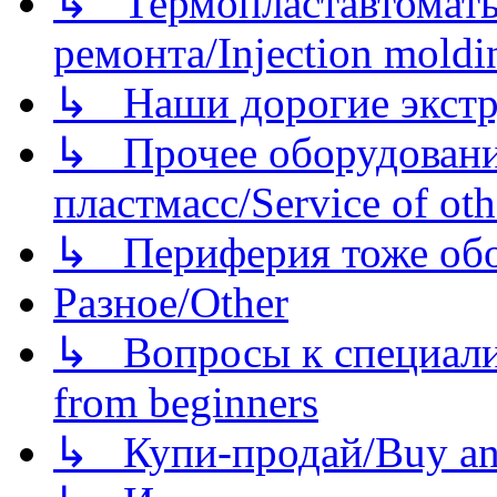
↳ Термопластавтоматы 
ремонта/Injection moldin
↳ Наши дорогие экстру
↳ Прочее оборудовани
пластмасс/Service of oth
↳ Периферия тоже обору
Разное/Other
↳ Вопросы к специали
from beginners
↳ Купи-продай/Buy and