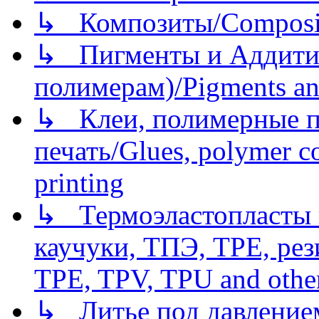
↳ Композиты/Сomposite
↳ Пигменты и Аддитив
полимерам)/Pigments an
↳ Клеи, полимерные по
печать/Glues, polymer co
printing
↳ Термоэластопласты и
каучуки, ТПЭ, TPE, рез
TPE, TPV, TPU and other
↳ Литье под давлением/