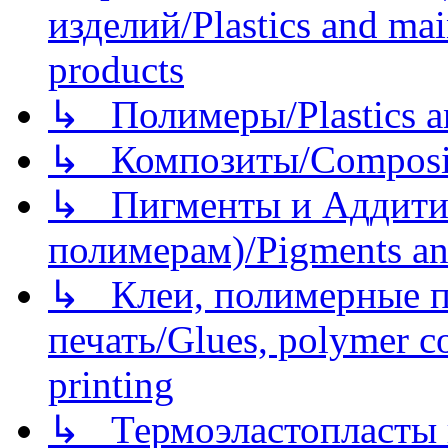
изделий/Plastics and mai
products
↳ Полимеры/Plastics a
↳ Композиты/Сomposite
↳ Пигменты и Аддитив
полимерам)/Pigments an
↳ Клеи, полимерные по
печать/Glues, polymer co
printing
↳ Термоэластопласты и