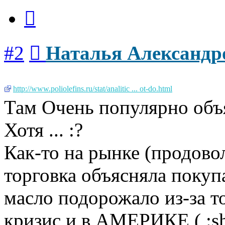
Цитата
Сообщение
#2
Наталья Александр
http://www.poliolefins.ru/stat/analitic ... ot-do.html
Там Очень популярно объ
Хотя ... :?
Как-то на рынке (продово
торговка объясняла покуп
масло подорожало из-за т
кризис и в АМЕРИКЕ ( :sh