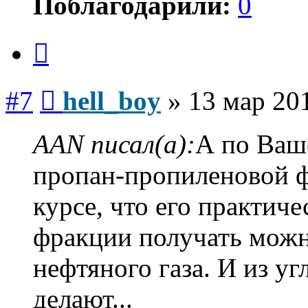
Поблагодарили:
0
Цитата
Сообщение
#7
hell_boy
»
13 мар 201
AAN писал(а):
А по Ваш
пропан-пропиленовой ф
курсе, что его практич
фракции получать можн
нефтяного газа. И из у
делают...