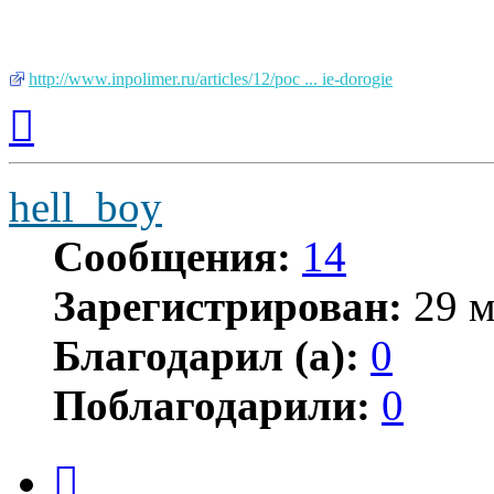
http://www.inpolimer.ru/articles/12/poc ... ie-dorogie
Вернуться
к
началу
hell_boy
Сообщения:
14
Зарегистрирован:
29 м
Благодарил (а):
0
Поблагодарили:
0
Цитата