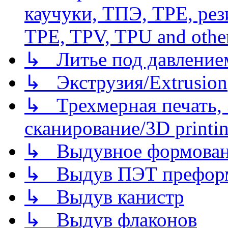
каучуки, ТПЭ, TPE, рез
TPE, TPV, TPU and other
↳ Литье под давлением/
↳ Экструзия/Extrusion
↳ Трехмерная печать,
сканирование/3D printin
↳ Выдувное формован
↳ Выдув ПЭТ префор
↳ Выдув канистр
↳ Выдув флаконов