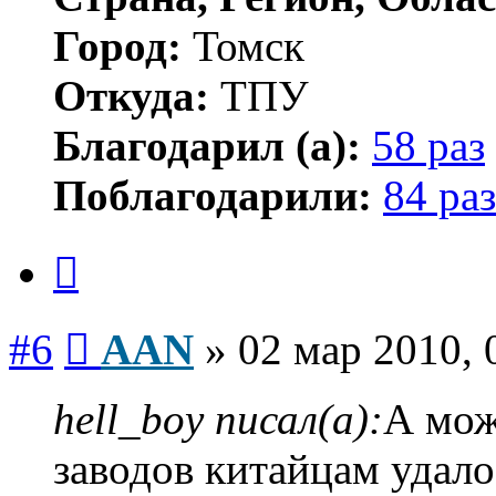
Город:
Томск
Откуда:
ТПУ
Благодарил (а):
58 раз
Поблагодарили:
84 раз
Цитата
Сообщение
#6
AAN
»
02 мар 2010, 
hell_boy писал(а):
А мож
заводов китайцам удало