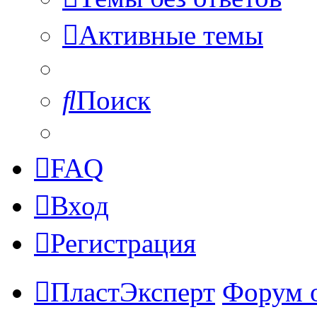
Активные темы
Поиск
FAQ
Вход
Регистрация
ПластЭксперт
Форум 