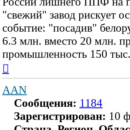
России лишнего ППФ на пе
"свежий" завод рискует ос
событие: "посадив" белор
6.3 млн. вместо 20 млн. 
промышленность 150 тыс.
Вернуться
к
началу
AAN
Сообщения:
1184
Зарегистрирован:
10 ф
Страна, Регион, Облас