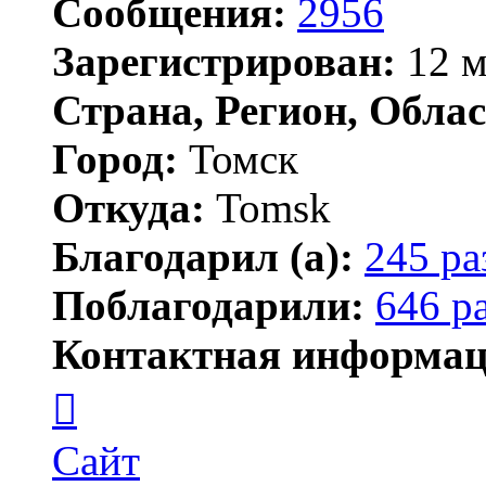
Сообщения:
2956
Зарегистрирован:
12 м
Страна, Регион, Облас
Город:
Томск
Откуда:
Tomsk
Благодарил (а):
245 ра
Поблагодарили:
646 р
Контактная информац
Контактная
информация
пользователя
Shadow
Сайт