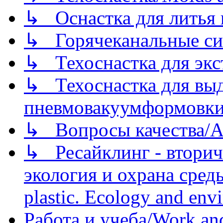
↳ Оснастка для литья 
↳ Горячеканальные си
↳ Техоснастка для экс
↳ Техоснастка для вы
пневмовакуумформовк
↳ Вопросы качества/Abo
↳ Ресайклинг - вторич
экология и охрана среды/
plastic. Ecology and env
Работа и учеба/Work an