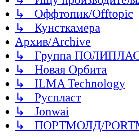
↳ Оффтопик/Offtopic
↳ Кунсткамера
Архив/Archive
↳ Группа ПОЛИПЛА
↳ Новая Орбита
↳ ILMA Technology
↳ Руспласт
↳ Jonwai
↳ ПОРТМОЛД/PORT