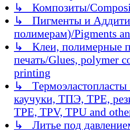
↳ Композиты/Сomposite
↳ Пигменты и Аддитив
полимерам)/Pigments an
↳ Клеи, полимерные по
печать/Glues, polymer co
printing
↳ Термоэластопласты и
каучуки, ТПЭ, TPE, рез
TPE, TPV, TPU and other
↳ Литье под давлением/