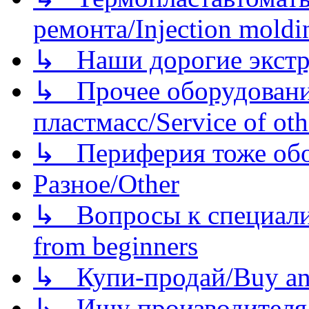
ремонта/Injection moldin
↳ Наши дорогие экстру
↳ Прочее оборудовани
пластмасс/Service of oth
↳ Периферия тоже обору
Разное/Other
↳ Вопросы к специали
from beginners
↳ Купи-продай/Buy and
↳ Ищу производителя/