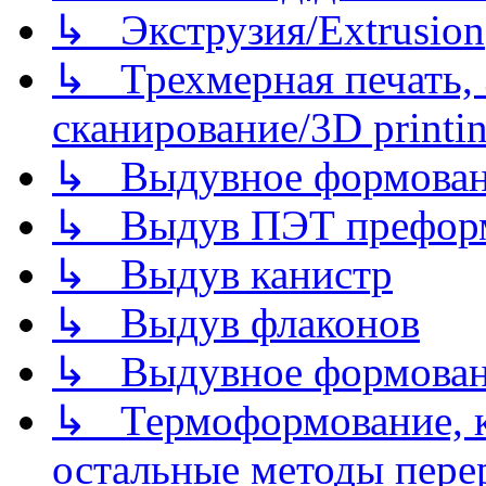
↳ Экструзия/Extrusion
↳ Трехмерная печать,
сканирование/3D printin
↳ Выдувное формован
↳ Выдув ПЭТ префор
↳ Выдув канистр
↳ Выдув флаконов
↳ Выдувное формован
↳ Термоформование, ка
остальные методы пере