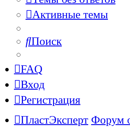
Активные темы
Поиск
FAQ
Вход
Регистрация
ПластЭксперт
Форум 