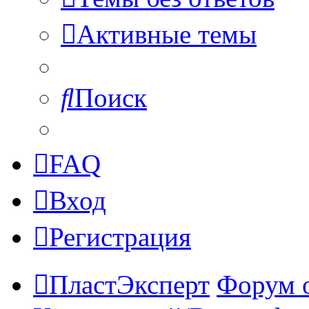
Активные темы
Поиск
FAQ
Вход
Регистрация
ПластЭксперт
Форум 