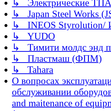
↳ Электрические ТПА
↳ Japan Steel Works (
↳ INEOS Styrolution
↳ YUDO
↳ Тимити молдс энд п
↳ Пластмаш (ФПМ)
↳ Tahara
О вопросах эксплуатаци
обслуживании оборудова
and maitenance of equip