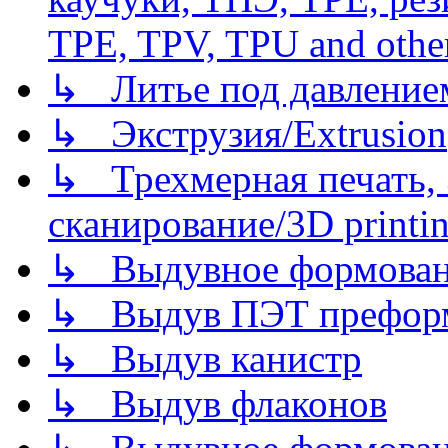
TPE, TPV, TPU and other
↳ Литье под давлением/
↳ Экструзия/Extrusion
↳ Трехмерная печать,
сканирование/3D printin
↳ Выдувное формован
↳ Выдув ПЭТ префор
↳ Выдув канистр
↳ Выдув флаконов