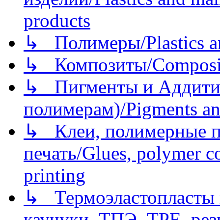
products
↳ Полимеры/Plastics a
↳ Композиты/Сomposite
↳ Пигменты и Аддитив
полимерам)/Pigments an
↳ Клеи, полимерные по
печать/Glues, polymer co
printing
↳ Термоэластопласты и
каучуки, ТПЭ, TPE, рез