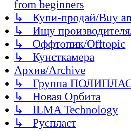
from beginners
↳ Купи-продай/Buy and
↳ Ищу производителя/
↳ Оффтопик/Offtopic
↳ Кунсткамера
Архив/Archive
↳ Группа ПОЛИПЛА
↳ Новая Орбита
↳ ILMA Technology
↳ Руспласт