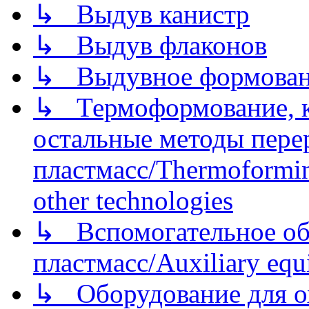
↳ Выдув канистр
↳ Выдув флаконов
↳ Выдувное формован
↳ Термоформование, ка
остальные методы пере
пластмасс/Thermoforming
other technologies
↳ Вспомогательное об
пластмасс/Auxiliary equi
↳ Оборудование для о