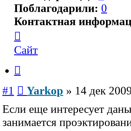
Поблагодарили:
0
Контактная информац
Контактная
информация
пользователя
Yarkop
Сайт
Цитата
Сообщение
#1
Yarkop
»
14 дек 2009
Если еще интересует даны
занимается проэктирован