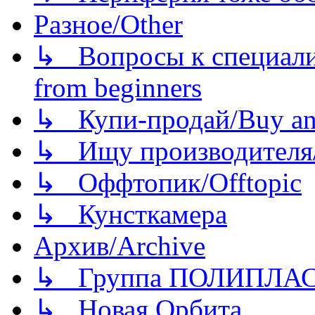
Разное/Other
↳ Вопросы к специали
from beginners
↳ Купи-продай/Buy and
↳ Ищу производителя/
↳ Оффтопик/Offtopic
↳ Кунсткамера
Архив/Archive
↳ Группа ПОЛИПЛА
↳ Новая Орбита