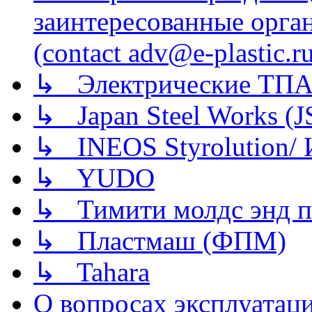
заинтересованные орга
(contact adv@e-plastic.r
↳ Электрические ТПА
↳ Japan Steel Works (
↳ INEOS Styrolution
↳ YUDO
↳ Тимити молдс энд п
↳ Пластмаш (ФПМ)
↳ Tahara
О вопросах эксплуатаци