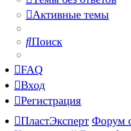
Активные темы
Поиск
FAQ
Вход
Регистрация
ПластЭксперт
Форум 