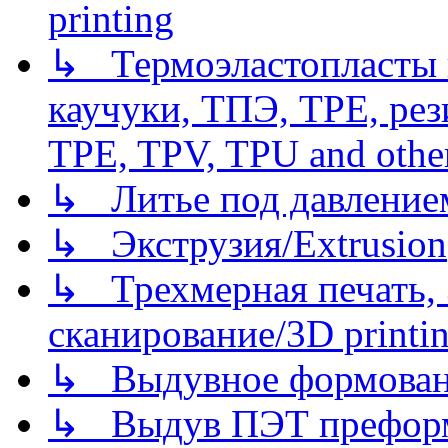
printing
↳ Термоэластопласты и
каучуки, ТПЭ, TPE, рез
TPE, TPV, TPU and other
↳ Литье под давлением/
↳ Экструзия/Extrusion
↳ Трехмерная печать,
сканирование/3D printin
↳ Выдувное формован
↳ Выдув ПЭТ префор