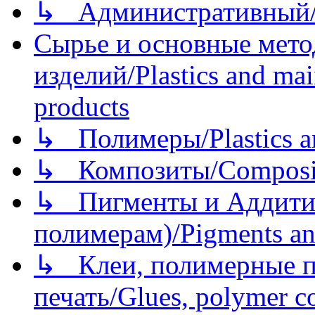
↳ Административный/
Сырье и основные мето
изделий/Plastics and mai
products
↳ Полимеры/Plastics a
↳ Композиты/Сomposite
↳ Пигменты и Аддитив
полимерам)/Pigments an
↳ Клеи, полимерные по
печать/Glues, polymer co