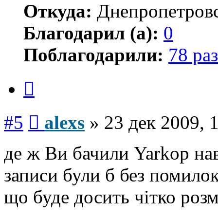
Откуда:
Днепропетров
Благодарил (а):
0
Поблагодарили:
78 раз
Цитата
Сообщение
#5
alexs
»
23 дек 2009, 
де ж Ви бачили Yarkop нав
записи були б без помило
що буде досить чітко роз