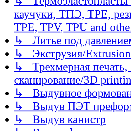
↳ Термоэластопласты и
каучуки, ТПЭ, TPE, рез
TPE, TPV, TPU and other
↳ Литье под давлением/
↳ Экструзия/Extrusion
↳ Трехмерная печать,
сканирование/3D printin
↳ Выдувное формован
↳ Выдув ПЭТ префор
↳ Выдув канистр