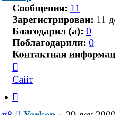
Сообщения:
11
Зарегистрирован:
11 д
Благодарил (а):
0
Поблагодарили:
0
Контактная информац
Контактная
информация
пользователя
Yarkop
Сайт
Цитата
Сообщение
#8
Yarkop
»
29 дек 2009