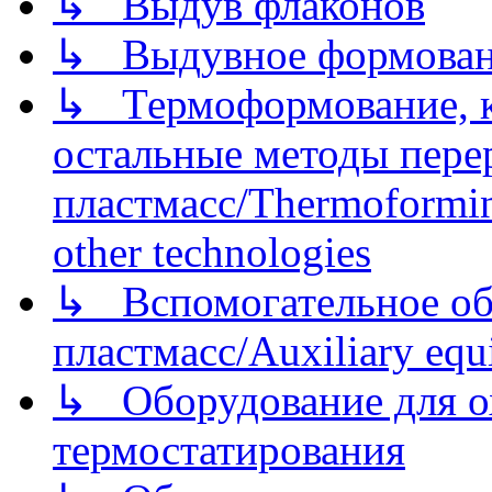
↳ Выдув флаконов
↳ Выдувное формован
↳ Термоформование, ка
остальные методы пере
пластмасс/Thermoforming
other technologies
↳ Вспомогательное об
пластмасс/Auxiliary equi
↳ Оборудование для о
термостатирования