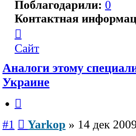
Поблагодарили:
0
Контактная информац
Контактная
информация
пользователя
Yarkop
Сайт
Аналоги этому специал
Украине
Цитата
Сообщение
#1
Yarkop
»
14 дек 2009