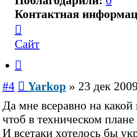
Поблагодарили:
0
Контактная информац
Контактная
информация
пользователя
Yarkop
Сайт
Цитата
Сообщение
#4
Yarkop
»
23 дек 2009
Да мне всеравно на какой 
чтоб в техническом плане 
И всетаки хотелось бы ук