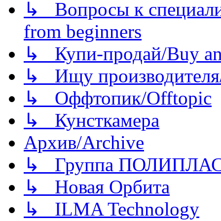
↳ Вопросы к специали
from beginners
↳ Купи-продай/Buy and
↳ Ищу производителя/
↳ Оффтопик/Offtopic
↳ Кунсткамера
Архив/Archive
↳ Группа ПОЛИПЛА
↳ Новая Орбита
↳ ILMA Technology