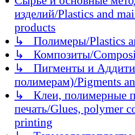
Сырье и основные мето
изделий/Plastics and mai
products
↳ Полимеры/Plastics a
↳ Композиты/Сomposite
↳ Пигменты и Аддитив
полимерам)/Pigments an
↳ Клеи, полимерные по
печать/Glues, polymer co
printing