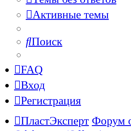
Активные темы
Поиск
FAQ
Вход
Регистрация
ПластЭксперт
Форум 