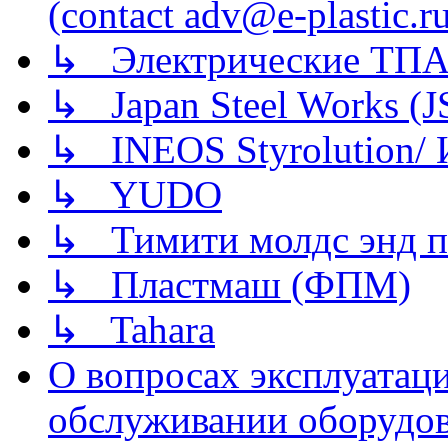
(contact adv@e-plastic.r
↳ Электрические ТПА
↳ Japan Steel Works (
↳ INEOS Styrolution
↳ YUDO
↳ Тимити молдс энд п
↳ Пластмаш (ФПМ)
↳ Tahara
О вопросах эксплуатаци
обслуживании оборудова