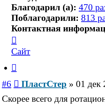
Благодарил (а):
470 ра
Поблагодарили:
813 р
Контактная информац
Контактная
информация
пользователя
ПластСтер
Сайт
Цитата
Сообщение
#6
ПластСтер
»
01 дек 
Скорее всего для ротацио