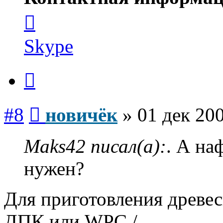
Контактная
информация
пользователя
новичёк
Skype
Цитата
Сообщение
#8
новичёк
»
01 дек 200
Maks42 писал(а):
. А на
нужен?
Для приготовления древе
ДПК или WPC /