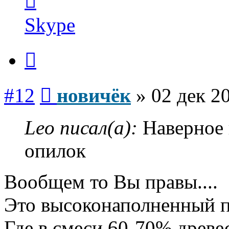
пользователя
новичёк
Skype
Цитата
Сообщение
#12
новичёк
»
02 дек 2
Leo писал(а):
Наверное 
опилок
Вообщем то Вы правы....
Это высоконаполненный 
Где в смеси 60-70% древе