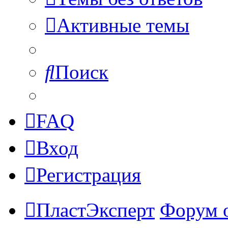
Активные темы
Поиск
FAQ
Вход
Регистрация
ПластЭксперт
Форум 