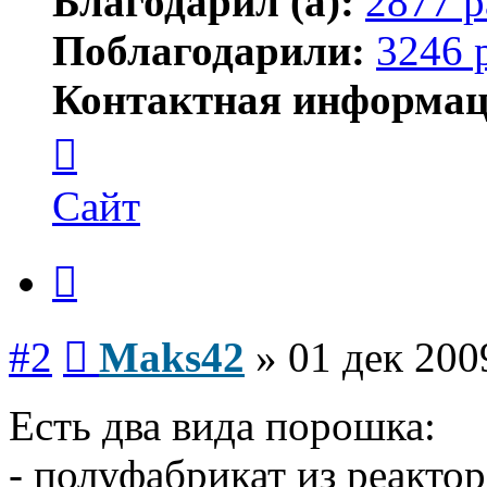
Благодарил (а):
2877 р
Поблагодарили:
3246 
Контактная информац
Контактная
информация
пользователя
Maks42
Сайт
Цитата
Сообщение
#2
Maks42
»
01 дек 200
Есть два вида порошка:
- полуфабрикат из реактор