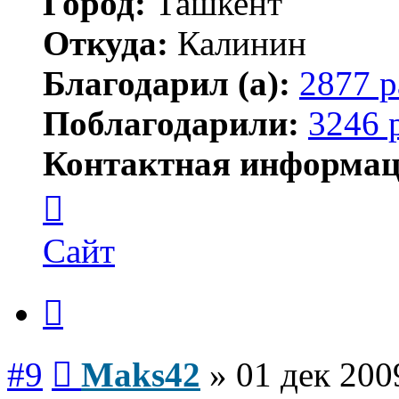
Город:
Ташкент
Откуда:
Калинин
Благодарил (а):
2877 р
Поблагодарили:
3246 
Контактная информац
Контактная
информация
пользователя
Maks42
Сайт
Цитата
Сообщение
#9
Maks42
»
01 дек 200