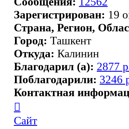
Сообщения:
12562
Зарегистрирован:
19 о
Страна, Регион, Облас
Город:
Ташкент
Откуда:
Калинин
Благодарил (а):
2877 р
Поблагодарили:
3246 
Контактная информац
Контактная
информация
пользователя
Maks42
Сайт