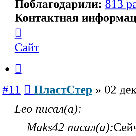
Поблагодарили:
813 р
Контактная информац
Контактная
информация
пользователя
ПластСтер
Сайт
Цитата
Сообщение
#11
ПластСтер
»
02 дек
Leo писал(а):
Maks42 писал(а):
Сейч