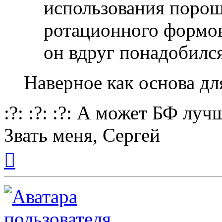
использования порош
ротационного формов
он вдруг понадобилс
Наверное как основа дл
:?: :?: :?: А может БФ лучш
Звать меня, Сергей
Вернуться
к
началу