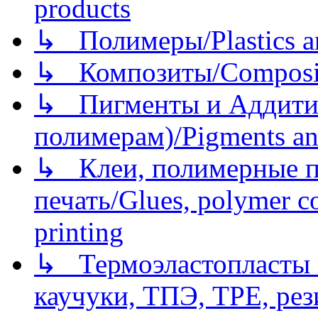
products
↳ Полимеры/Plastics a
↳ Композиты/Сomposite
↳ Пигменты и Аддитив
полимерам)/Pigments an
↳ Клеи, полимерные по
печать/Glues, polymer co
printing
↳ Термоэластопласты и
каучуки, ТПЭ, TPE, рез