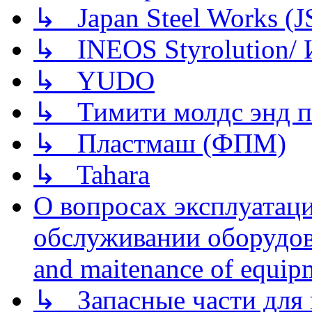
↳ Japan Steel Works (
↳ INEOS Styrolution
↳ YUDO
↳ Тимити молдс энд п
↳ Пластмаш (ФПМ)
↳ Tahara
О вопросах эксплуатаци
обслуживании оборудова
and maitenance of equip
↳ Запасные части для 