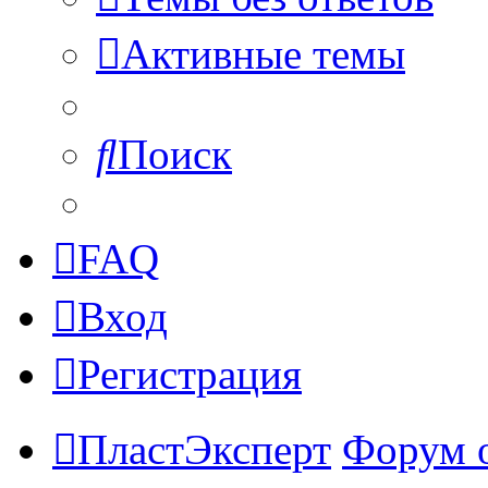
Активные темы
Поиск
FAQ
Вход
Регистрация
ПластЭксперт
Форум 