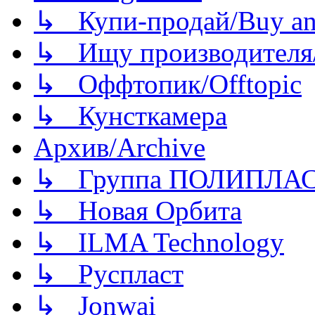
↳ Купи-продай/Buy and
↳ Ищу производителя/
↳ Оффтопик/Offtopic
↳ Кунсткамера
Архив/Archive
↳ Группа ПОЛИПЛА
↳ Новая Орбита
↳ ILMA Technology
↳ Руспласт
↳ Jonwai