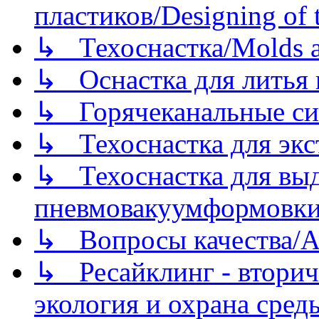
пластиков/Designing of t
↳ Техоснастка/Molds a
↳ Оснастка для литья 
↳ Горячеканальные си
↳ Техоснастка для экс
↳ Техоснастка для вы
пневмовакуумформовк
↳ Вопросы качества/Abo
↳ Ресайклинг - вторич
экология и охрана среды/