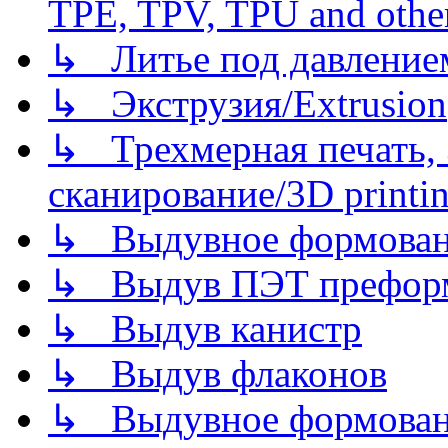
TPE, TPV, TPU and other
↳ Литье под давлением/
↳ Экструзия/Extrusion
↳ Трехмерная печать,
сканирование/3D printin
↳ Выдувное формован
↳ Выдув ПЭТ префор
↳ Выдув канистр
↳ Выдув флаконов
↳ Выдувное формован