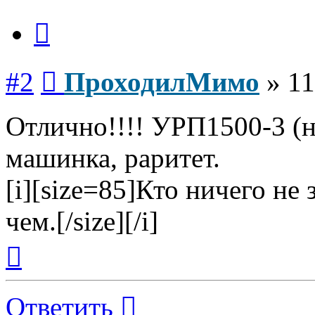
Цитата
Сообщение
#2
ПроходилМимо
»
11
Отлично!!!! УРП1500-3 (н
машинка, раритет.
[i][size=85]Кто ничего не 
чем.[/size][/i]
Вернуться
к
началу
Ответить