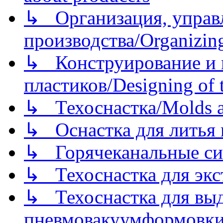
↳ Организация, управл
производства/Organizing
↳ Конструирование и п
пластиков/Designing of t
↳ Техоснастка/Molds a
↳ Оснастка для литья 
↳ Горячеканальные си
↳ Техоснастка для экс
↳ Техоснастка для вы
пневмовакуумформовк