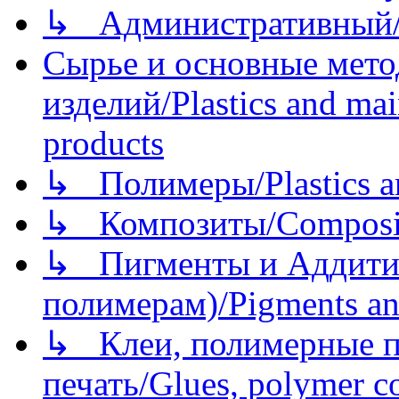
↳ Административный/
Сырье и основные мето
изделий/Plastics and mai
products
↳ Полимеры/Plastics a
↳ Композиты/Сomposite
↳ Пигменты и Аддитив
полимерам)/Pigments an
↳ Клеи, полимерные по
печать/Glues, polymer co