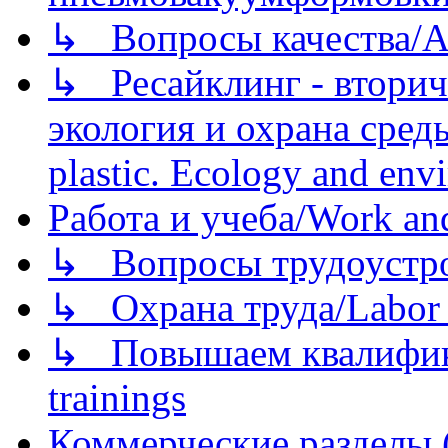
↳ Вопросы качества/Abo
↳ Ресайклинг - вторич
экология и охрана среды/
plastic. Ecology and env
Работа и учеба/Work an
↳ Вопросы трудоустрой
↳ Охрана труда/Labor p
↳ Повышаем квалификац
trainings
Коммерческие разделы 