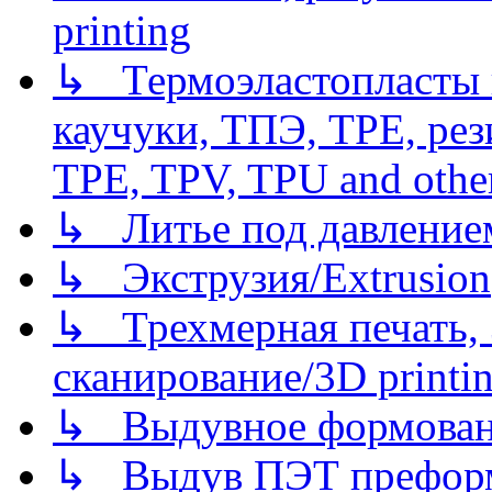
printing
↳ Термоэластопласты и
каучуки, ТПЭ, TPE, рез
TPE, TPV, TPU and other
↳ Литье под давлением/
↳ Экструзия/Extrusion
↳ Трехмерная печать,
сканирование/3D printin
↳ Выдувное формован
↳ Выдув ПЭТ префор