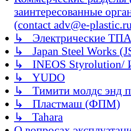
заинтересованные орга
(contact adv@e-plastic.r
↳ Электрические ТПА
↳ Japan Steel Works (
↳ INEOS Styrolution
↳ YUDO
↳ Тимити молдс энд п
↳ Пластмаш (ФПМ)
↳ Tahara
О вопросах эксплуатаци