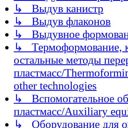
↳ Выдув канистр
↳ Выдув флаконов
↳ Выдувное формован
↳ Термоформование, ка
остальные методы пере
пластмасс/Thermoforming
other technologies
↳ Вспомогательное об
пластмасс/Auxiliary equi
↳ Оборудование для о