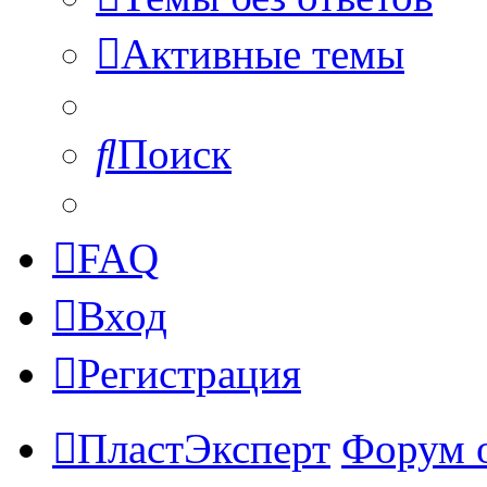
Активные темы
Поиск
FAQ
Вход
Регистрация
ПластЭксперт
Форум 