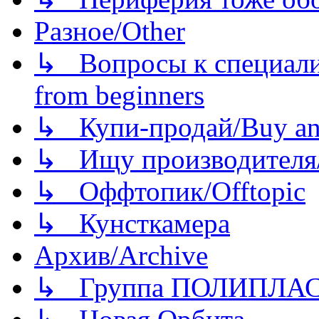
Разное/Other
↳ Вопросы к специали
from beginners
↳ Купи-продай/Buy and
↳ Ищу производителя/
↳ Оффтопик/Offtopic
↳ Кунсткамера
Архив/Archive
↳ Группа ПОЛИПЛА