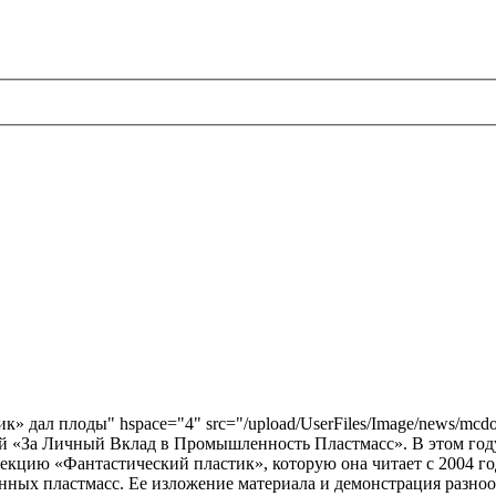
ик» дал плоды" hspace="4" src="/upload/UserFiles/Image/news/mcdon
й «За Личный Вклад в Промышленность Пластмасс». В этом году 
екцию «Фантастический пластик», которую она читает с 2004 го
енных пластмасс. Ее изложение материала и демонстрация разн