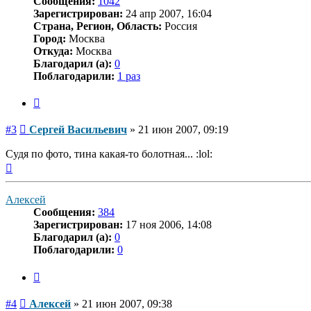
Сообщения:
1042
Зарегистрирован:
24 апр 2007, 16:04
Страна, Регион, Область:
Россия
Город:
Москва
Откуда:
Москва
Благодарил (а):
0
Поблагодарили:
1 раз
Цитата
Сообщение
#3
Сергей Васильевич
»
21 июн 2007, 09:19
Судя по фото, тина какая-то болотная... :lol:
Вернуться
к
началу
Алексей
Сообщения:
384
Зарегистрирован:
17 ноя 2006, 14:08
Благодарил (а):
0
Поблагодарили:
0
Цитата
Сообщение
#4
Алексей
»
21 июн 2007, 09:38