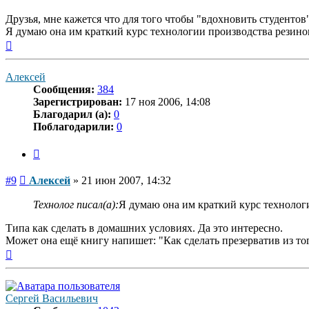
Друзья, мне кажется что для того чтобы "вдохновить студентов" 
Я думаю она им краткий курс технологии производства резиновог
Вернуться
к
началу
Алексей
Сообщения:
384
Зарегистрирован:
17 ноя 2006, 14:08
Благодарил (а):
0
Поблагодарили:
0
Цитата
Сообщение
#9
Алексей
»
21 июн 2007, 14:32
Технолог писал(а):
Я думаю она им краткий курс технологии
Типа как сделать в домашних условиях. Да это интересно.
Может она ещё книгу напишет: "Как сделать презерватив из того
Вернуться
к
началу
Сергей Васильевич