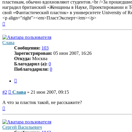
пластикам, обычно вдохновляют студентов.<br />За прошедшие
наградил британский «Женщины в Науке, Проектировании и Те
свой «Фантастический пластик» в университете University of Re
<p align="right"><em>ПластЭксперт</em></p>
Вернуться
к
началу
Слава
Сообщения:
103
Зарегистрирован:
05 июн 2007, 16:26
Откуда:
Москва
Благодарил (а):
0
Поблагодарили:
0
Цитата
Сообщение
#2
Слава
»
21 июн 2007, 09:15
А что за пластик такой, не расскажите?
Вернуться
к
началу
Сергей Васильевич