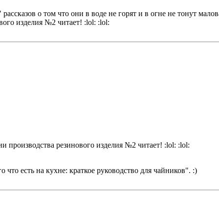
рассказов о том что они в воде не горят и в огне не тонут малов
о изделия №2 читает! :lol: :lol:
 производства резинового изделия №2 читает! :lol: :lol:
 что есть на кухне: краткое руководство для чайников". :)