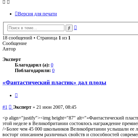
Версия для печати
Расширенный
Поиск
поиск
18 сообщений • Страница
1
из
1
Сообщение
Автор
Эксперт
Благодарил (а):
0
Поблагодарили:
0
«Фантастический пластик» дал плоды
Цитата
Сообщение
#1
Эксперт
»
21 июн 2007, 08:45
<p align="justify"><img height="87" alt="«Фантастический пласт
этой неделе в Великобритании состоялось награждение премие
/>Более чем 45 000 школьников Великобритании услышали ее л
восторг описанием различных свойств и способностей соврем