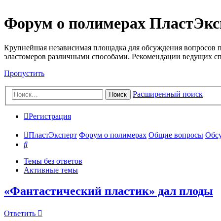
Форум о полимерах ПластЭкс
Крупнейшая независимая площадка для обсуждения вопросов п
эластомеров различными способами. Рекомендации ведущих с
Пропустить
Расширенный поиск
Поиск
Регистрация
ПластЭксперт
Форум о полимерах
Общие вопросы
Обсу
Поиск
Темы без ответов
Активные темы
«Фантастический пластик» дал плоды
Ответить