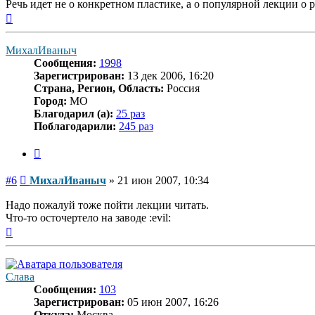
Речь идет не о конкретном пластике, а о популярной лекции о
Вернуться
к
началу
МихалИваныч
Сообщения:
1998
Зарегистрирован:
13 дек 2006, 16:20
Страна, Регион, Область:
Россия
Город:
МО
Благодарил (а):
25 раз
Поблагодарили:
245 раз
Цитата
Сообщение
#6
МихалИваныч
»
21 июн 2007, 10:34
Надо пожалуй тоже пойти лекции читать.
Что-то осточертело на заводе :evil:
Вернуться
к
началу
Слава
Сообщения:
103
Зарегистрирован:
05 июн 2007, 16:26
Откуда:
Москва