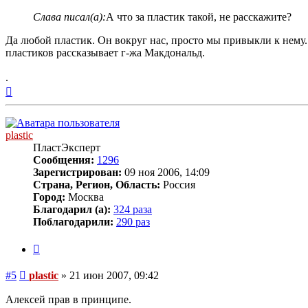
Слава писал(а):
А что за пластик такой, не расскажите?
Да любой пластик. Он вокруг нас, просто мы привыкли к нему. В
пластиков рассказывает г-жа Макдональд.
.
Вернуться
к
началу
plastic
ПластЭксперт
Сообщения:
1296
Зарегистрирован:
09 ноя 2006, 14:09
Страна, Регион, Область:
Россия
Город:
Москва
Благодарил (а):
324 раза
Поблагодарили:
290 раз
Цитата
Сообщение
#5
plastic
»
21 июн 2007, 09:42
Алексей прав в принципе.