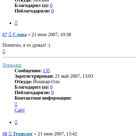
Благодарил (а):
0
Поблагодарили:
0
Цитата
Сообщение
#7
Слава
»
21 июн 2007, 10:38
Понятно, я то думал! :)
Вернуться
к
началу
Технолог
Сообщения:
135
Зарегистрирован:
21 май 2007, 13:03
Откуда:
Йошкар-Ола
Благодарил (а):
0
Поблагодарили:
0
Контактная информация:
Контактная
информация
Сайт
пользователя
Технолог
Цитата
Сообщение
#8
Технолог
»
21 июн 2007, 13:42