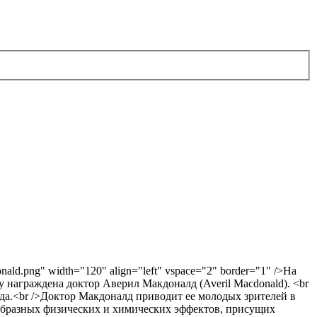
ald.png" width="120" align="left" vspace="2" border="1" />На
награждена доктор Аверил Макдоналд (Averil Macdonald). <br
да.<br />Доктор Макдоналд приводит ее молодых зрителей в
ообразных физических и химических эффектов, присущих